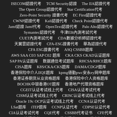
ISECOM認證代考
TCM Security認證
The IIA認證代考
The Open Group認證代考
Star Certification代考
Zero-Point Security 證書代考
EC First認證代考
CWNP認證代考
Kali認證代考
Check Point認證代考
Jamf認證 Jamf代考
OpenText認證代考
Palo Alto認證代考
Symantec認證代考
牛津Ellt內測考試代考
CUET內測考試代考
CDA數據分析師認證代考
天翼雲認證代考
CFA-ESG證書代考
華為認證代考
CFA ESG證書代考
ASQ CSSBB题库
AWS SAA C03 SAP C02 题库
CKA CKS CKAD认证题库
SAP PA认证题库
数据通信考试题库
RHCSA/RHCE题库
CISA题库
K8S/CKA/CKS题库
DAMA/CDGP题库
香港保险中介人IIQE题库
kpmg德勤pwc安永ey网申题库
香港证券期货从业资格题库
香港保险中介人资格题库
BOCHK中银香港OT题库
香港地产代理资格题库
CGEIT认证考试线上代考
CISA认证考试代考
CISM认证考试线上代考
CRISC认证考试线上代考
Oracle 19c OCP认证考试线上代考
CCNA认证代考
LSat题库
iTEP题库
CCNP认证代考
CDPSE认证代考
CIA认证考试代考
CQE代考
CSSBB代考证书
CFE代考