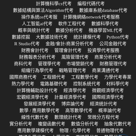
計算機科學cs代考
編程代碼代考
數據結構與算法Algorithm代考
數據庫系統database代考
操作系統os代考服
計算機網絡network代考服務
人工智能ai代考
軟件工程代考
數據科學代考
概率與統計代考
數據分析代考
機器學習ML代考
數據挖掘
大數據技術代考
統計建模代考
Python代考
R Studio代考
金融/會計/商業分析代考
公司金融代考
財務會計代考
管理會計代考
投資學代考服務
財務報表分析代考
風險管理代考
商業分析代考
商科代考
管理學代考
市場營銷代考
財務管理代考
組織行為學代考
戰略管理代考
商業溝通代考
國際商務代考
工程類代考
工程數學代考
力學代考專業
熱力學代考
電路基礎代考
控制系統代考
材料學代考
計算機輔助設計代考
經濟學代考
微觀經濟學代考
宏觀經濟學代考
計量經濟學代考
國際經濟學代考
發展經濟學代考
博弈論代考
經濟統計代考
數學 / 應用數學代考
高等數學代考
概率論代考
線性代數代考
數理統計代考
常微分方程代考
實分析代考
複變函數代考
數值分析代考
抽象代數代考
應用數學建模代考
物理 / 化學代考
普通物理代考