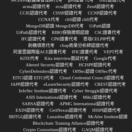
acma認證代考
ecsa認證代考
Zend認證代考
CCIE認證代考
CISSP認證代考
CCNP認證代考
CCNA代考
chfi認證 chfi代考
MongoDB認證 MongoDB代考
UiPath認證
UiPath認證代考
RIBO保險牌照認證
CSC證書代考
IFC認證代考
CPH證書代考
思培CELPIP代考
劍橋領思代考
cbap商業分析師認證代考
阿里雲國際版ACE證書代考
IFIC證書代考
VEPT代考
KITE代考
Kira interview面試代考
Google代考
Altered Security認證代考
HCISPP認證代考
CyberDefenders認證代考
OffSec認證 OffSec代考
EITCI認證 EITCI代考
Cloud Credential Council認證代考
IAPP認證代考
eLearnSecurity認證代考
CREST認證代考
InfoSec Institute認證代考
Cyber Struggle認證代考
ASIS International認證代考
Mile2認證代考
SABSA認證代考
APMG International認證代考
EXIN認證代考
CertNexus認證代考
HISPI認證代考
IBITGQ認證代考
Lunarline認證代考
McAfee Institute認證
Blockchain Training Alliance認證代考
Crypto Consortium認證代考
GAQM認證代考