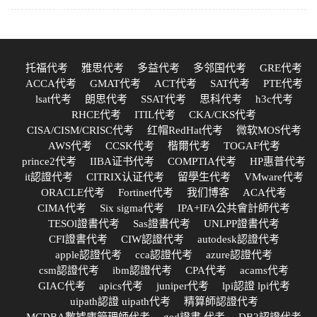
托福代考
雅思代考
多益代考
多邻国代考
GRE代考
ACCA代考
GMAT代考
ACT代考
SAT代考
PTE代考
lsat代考
朗思代考
SSAT代考
思科代考
h3c代考
RHCE代考
ITIL代考
CKA/CKS代考
CISA/CISM/CRISC代考
红帽RedHat代考
微软MOS代考
AWS代考
CCSK代考
楷爾代考
TOGAF代考
prince2代考
IIBA证书代考
COMPTIA代考
HP惠普代考
it認證代考
CITRIX认证代考
留學生代考
VMware代考
ORACLE代考
Fortinet代考
我们博客
ACA代考
CIMA代考
Six sigma代考
IPA+IFA公共會計師代考
TESOl證書代考
Sas證書代考
UNLPP證書代考
CFI證書代考
CIW認證代考
autodesk認證代考
apple認證代考
cca認證代考
azure認證代考
csm認證代考
ibm認證代考
CPA代考
acams代考
GIAC代考
apics代考
juniper代考
lpi認證 lpi代考
uipath認證 uipath代考
精算師認證代考
MCDBA數據庫管理師代考
ged證書 代考
DB2認證代考