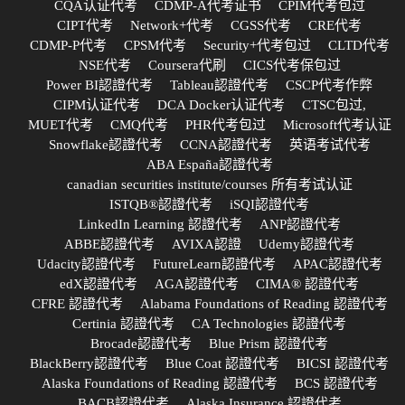
CQA认证代考
CDMP-A代考证书
CPIM代考包过
CIPT代考
Network+代考
CGSS代考
CRE代考
CDMP-P代考
CPSM代考
Security+代考包过
CLTD代考
NSE代考
Coursera代刷
CICS代考保包过
Power BI認證代考
Tableau認證代考
CSCP代考作弊
CIPM认证代考
DCA Docker认证代考
CTSC包过,
MUET代考
CMQ代考
PHR代考包过
Microsoft代考认证
Snowflake認證代考
CCNA認證代考
英语考试代考
ABA España認證代考
canadian securities institute/courses 所有考试认证
ISTQB®認證代考
iSQI認證代考
LinkedIn Learning 認證代考
ANP認證代考
ABBE認證代考
AVIXA認證
Udemy認證代考
Udacity認證代考
FutureLearn認證代考
APAC認證代考
edX認證代考
AGA認證代考
CIMA® 認證代考
CFRE 認證代考
Alabama Foundations of Reading 認證代考
Certinia 認證代考
CA Technologies 認證代考
Brocade認證代考
Blue Prism 認證代考
BlackBerry認證代考
Blue Coat 認證代考
BICSI 認證代考
Alaska Foundations of Reading 認證代考
BCS 認證代考
BACB認證代考
Alaska Insurance 認證代考