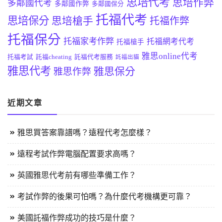
思培代考
思培作弊
多鄰國代考
多鄰國作弊
多鄰國保分
托福代考
思培保分
思培槍手
托福作弊
托福保分
托福家考作弊
托福網考代考
托福槍手
雅思online代考
托福考試
託福cheating
託福代考服務
託福出貓
雅思代考
雅思保分
雅思作弊
近期文章
雅思買答案靠譜嗎？遠程代考怎麼樣？
遠程考試作弊電腦配置要求高嗎？
英國雅思代考前有哪些準備工作？
考試作弊的後果可怕嗎？為什麼代考機構更可靠？
美國託福作弊成功的技巧是什麼？