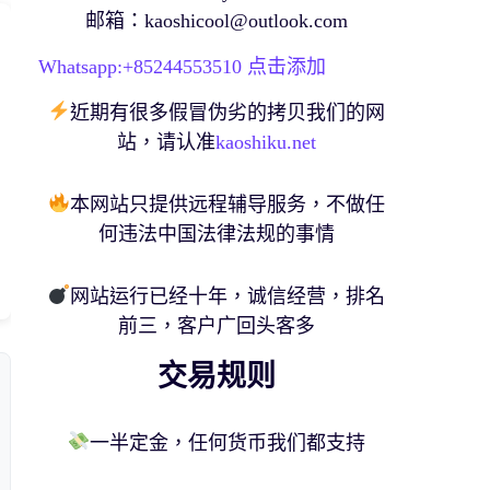
邮箱：
kaoshicool@outlook.com
Whatsapp:+
85244553510
点击添加
近期有很多假冒伪劣的拷贝我们的网
站，请认准
kaoshiku.net
本网站只提供远程辅导服务，不做任
何违法中国法律法规的事情
网站运行已经十年，诚信经营，排名
前三，客户广回头客多
交易规则
一半定金，任何货币我们都支持