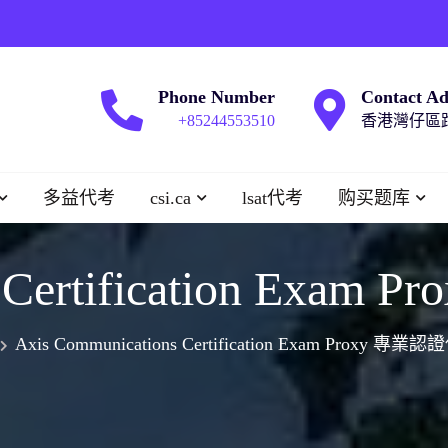
Phone Number
Contact Ad
+85244553510
香港灣仔區跑
多益代考
csi.ca
lsat代考
购买题库
ns Certification E
Axis Communications Certification Exam Proxy 