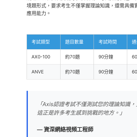
境題形式，要求考生不僅掌握理論知識，還需具備
應用能力。
考試類型
題目數量
考試時間
通
AX0-100
約70題
90分鐘
60
ANVE
約70題
90分鐘
60
「Axis認證考試不僅測試您的理論知識
這正是許多考生感到挑戰的地方。」
— 資深網絡視頻工程師