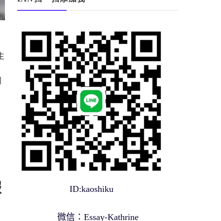
生
同
服
ID:kaoshiku
微信：Essay-Kathrine