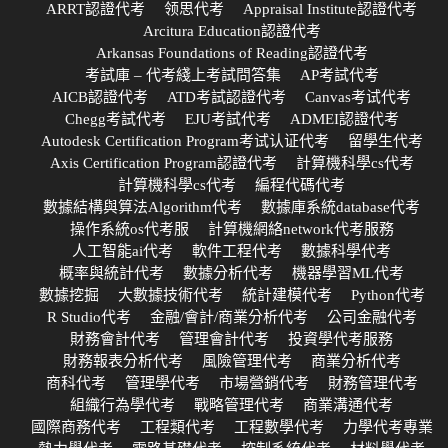
ARRT認證代考
领思代考
Appraisal Institute認證代考
Arcitura Education認證代考
Arkansas Foundations of Reading認證代考
考試庫 – 代考綫上考試問答集
AP考試代考
AICB認證代考
ATD考試認證代考
Canvas考试代考
Chegg考試代考
EJU考試代考
ADMEI認證代考
Autodesk Certification Program考试认证代考
留學生代考
Axis Certification Program認證代考
計算機科學cs代考
計算機科學cs代考
編程代碼代考
數據結構與算法Algorithm代考
數據庫系統database代考
操作系統os代考服
計算機網絡network代考服務
人工智能ai代考
軟件工程代考
數據科學代考
概率與統計代考
數據分析代考
機器學習ML代考
數據挖掘
大數據技術代考
統計建模代考
Python代考
R Studio代考
金融/會計/商業分析代考
公司金融代考
財務會計代考
管理會計代考
投資學代考服務
財務報表分析代考
風險管理代考
商業分析代考
商科代考
管理學代考
市場營銷代考
財務管理代考
組織行為學代考
戰略管理代考
商業溝通代考
國際商務代考
工程類代考
工程數學代考
力學代考專業