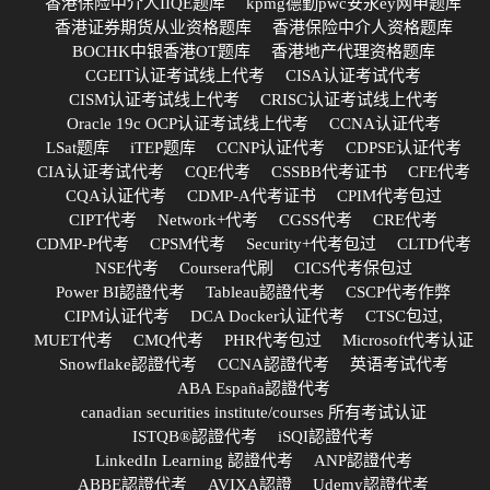
香港保险中介人IIQE题库
kpmg德勤pwc安永ey网申题库
香港证券期货从业资格题库
香港保险中介人资格题库
BOCHK中银香港OT题库
香港地产代理资格题库
CGEIT认证考试线上代考
CISA认证考试代考
CISM认证考试线上代考
CRISC认证考试线上代考
Oracle 19c OCP认证考试线上代考
CCNA认证代考
LSat题库
iTEP题库
CCNP认证代考
CDPSE认证代考
CIA认证考试代考
CQE代考
CSSBB代考证书
CFE代考
CQA认证代考
CDMP-A代考证书
CPIM代考包过
CIPT代考
Network+代考
CGSS代考
CRE代考
CDMP-P代考
CPSM代考
Security+代考包过
CLTD代考
NSE代考
Coursera代刷
CICS代考保包过
Power BI認證代考
Tableau認證代考
CSCP代考作弊
CIPM认证代考
DCA Docker认证代考
CTSC包过,
MUET代考
CMQ代考
PHR代考包过
Microsoft代考认证
Snowflake認證代考
CCNA認證代考
英语考试代考
ABA España認證代考
canadian securities institute/courses 所有考试认证
ISTQB®認證代考
iSQI認證代考
LinkedIn Learning 認證代考
ANP認證代考
ABBE認證代考
AVIXA認證
Udemy認證代考