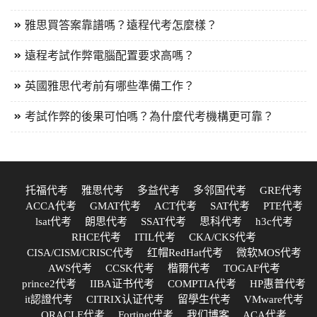
雅思買答案靠譜嗎？遠程代考怎麼樣？
遠程考試作弊電腦配置要求高嗎？
英國雅思代考前有哪些準備工作？
考試作弊的後果可怕嗎？為什麼代考機構更可靠？
托福代考
雅思代考
多益代考
多邻国代考
GRE代考
ACCA代考
GMAT代考
ACT代考
SAT代考
PTE代考
lsat代考
朗思代考
SSAT代考
思科代考
h3c代考
RHCE代考
ITIL代考
CKA/CKS代考
CISA/CISM/CRISC代考
红帽RedHat代考
微软MOS代考
AWS代考
CCSK代考
楷爾代考
TOGAF代考
prince2代考
IIBA证书代考
COMPTIA代考
HP惠普代考
it認證代考
CITRIX认证代考
留學生代考
VMware代考
ORACLE代考
Fortinet代考
我们博客
ACA代考