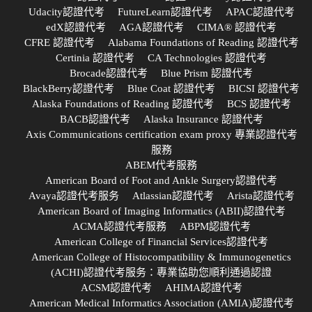
Udacity認證代考
FutureLearn認證代考
APAC認證代考
edX認證代考
AGA認證代考
CIMA® 認證代考
CFRE 認證代考
Alabama Foundations of Reading 認證代考
Certinia 認證代考
CA Technologies 認證代考
Brocade認證代考
Blue Prism 認證代考
BlackBerry認證代考
Blue Coat 認證代考
BICSI 認證代考
Alaska Foundations of Reading 認證代考
BCS 認證代考
BACB認證代考
Alaska Insurance 認證代考
Axis Communications certification exam proxy 專業認證代考
服務
ABEM代考服務
American Board of Foot and Ankle Surgery認證代考
Avaya認證代考服务
Atlassian認證代考
Arista認證代考
American Board of Imaging Informatics (ABII)認證代考
ACMA認證代考服務
ABPM認證代考
American College of Financial Services認證代考
American College of Histocompatibility & Immunogenetics
(ACHI)認證代考服务：專業協助您順利通過認證
ACSM認證代考
AHIMA認證代考
American Medical Informatics Association (AMIA)認證代考