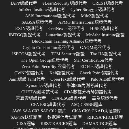
IAPP認證代考
eLearnSecurity認證代考
CREST認證代考
InfoSec Institute認證代考
Cyber Struggle認證代考
ASIS International認證代考
Mile2認證代考
SABSA認證代考
APMG International認證代考
EXIN認證代考
CertNexus認證代考
HISPI認證代考
IBITGQ認證代考
Lunarline認證代考
McAfee Institute認證
Blockchain Training Alliance認證代考
Crypto Consortium認證代考
GAQM認證代考
ISECOM認證代考
TCM Security認證
The IIA認證代考
The Open Group認證代考
Star Certification代考
Zero-Point Security 證書代考
EC First認證代考
CWNP認證代考
Kali認證代考
Check Point認證代考
Jamf認證 Jamf代考
OpenText認證代考
Palo Alto認證代考
Symantec認證代考
牛津Ellt內測考試代考
CUET內測考試代考
CDA數據分析師認證代考
天翼雲認證代考
CFA-ESG證書代考
華為認證代考
CFA ESG證書代考
ASQ CSSBB题库
AWS SAA C03 SAP C02 题库
CKA CKS CKAD认证题库
SAP PA认证题库
数据通信考试题库
RHCSA/RHCE题库
CISA题库
K8S/CKA/CKS题库
DAMA/CDGP题库