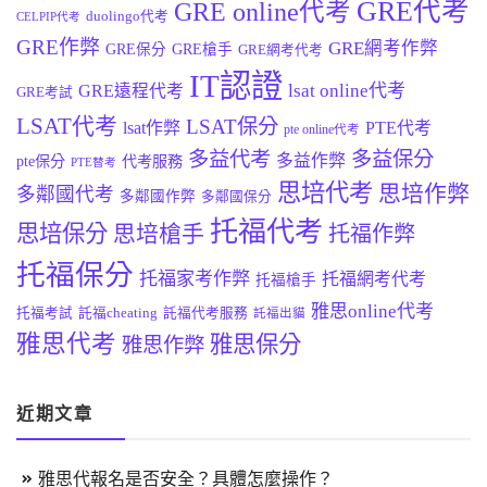
GRE代考
GRE online代考
duolingo代考
CELPIP代考
GRE作弊
GRE網考作弊
GRE保分
GRE槍手
GRE網考代考
IT認證
lsat online代考
GRE遠程代考
GRE考試
LSAT代考
LSAT保分
lsat作弊
PTE代考
pte online代考
多益代考
多益保分
多益作弊
pte保分
代考服務
PTE替考
思培代考
思培作弊
多鄰國代考
多鄰國作弊
多鄰國保分
托福代考
思培保分
思培槍手
托福作弊
托福保分
托福家考作弊
托福網考代考
托福槍手
雅思online代考
托福考試
託福cheating
託福代考服務
託福出貓
雅思代考
雅思保分
雅思作弊
近期文章
雅思代報名是否安全？具體怎麼操作？