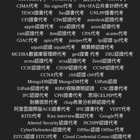
CIMA代考
Six sigma代考
IPA+IFA公共會計師代考
TESOl證書代考
Sas證書代考
UNLPP證書代考
CFI證書代考
CIW認證代考
autodesk認證代考
apple認證代考
cca認證代考
azure認證代考
csm認證代考
ibm認證代考
CPA代考
acams代考
GIAC代考
apics代考
juniper代考
lpi認證 lpi代考
uipath認證 uipath代考
精算師認證代考
MCDBA數據庫管理師代考
ged證書 代考
DB2認證代考
acma認證代考
ecsa認證代考
Zend認證代考
CCIE認證代考
CISSP認證代考
CCNP認證代考
CCNA代考
chfi認證 chfi代考
MongoDB認證 MongoDB代考
UiPath認證
UiPath認證代考
RIBO保險牌照認證
CSC證書代考
IFC認證代考
CPH證書代考
思培CELPIP代考
劍橋領思代考
cbap商業分析師認證代考
阿里雲國際版ACE證書代考
IFIC證書代考
VEPT代考
KITE代考
Kira interview面試代考
Google代考
Altered Security認證代考
HCISPP認證代考
CyberDefenders認證代考
OffSec認證 OffSec代考
EITCI認證 EITCI代考
Cloud Credential Council認證代考