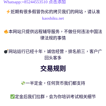
Whatsapp:+
85244553510
点击添加
近期有很多假冒伪劣的拷贝我们的网站，请认准
kaoshiku.net
本网站只提供远程辅导服务，不做任何违法中国法
律法规的事情
网站运行已经十年，诚信经营，排名前三，客户广
回头客多
交易规则
一半定金，任何货币我们都支持
定金后我们拉群，会为你培训考试相关细节