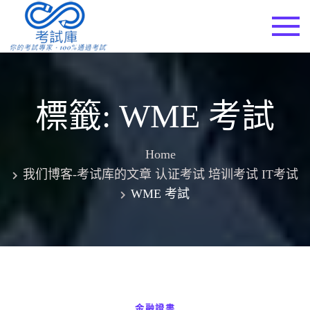
Skip
to
考試庫
content
標籤:
WME 考試
Home
我们博客-考试库的文章 认证考试 培训考试 IT考试
WME 考試
金融證書