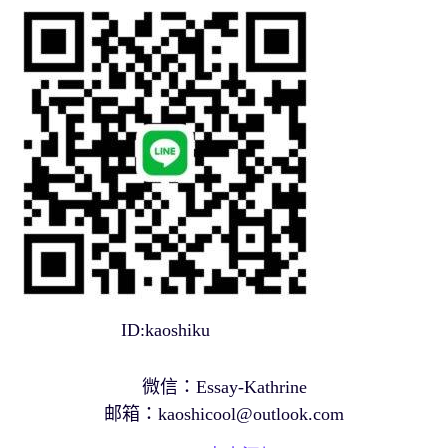
ID:kaoshiku
微信：Essay-Kathrine
邮箱：
kaoshicool@outlook.com