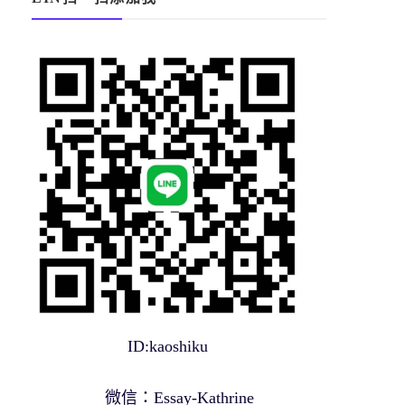
ID:kaoshiku
微信：Essay-Kathrine