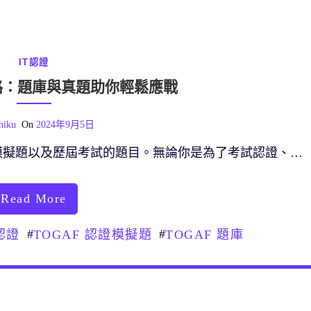
IT認證
之路：題庫與真題助你輕鬆應戰
hiku
On
2024年9月5日
模擬題以及歷屆考試的題目。無論你是為了考試認證、…
Read More
#
#
 認證
TOGAF 認證模擬題
TOGAF 題庫