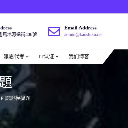
dress
Email Address
馬地源遠街406號
admin@kaoshiku.net
雅思代考
IT认证
我们博客
擬題
AF 認證模擬題