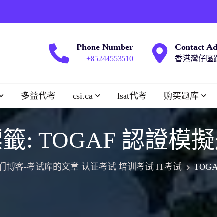
Phone Number
Contact Ad
+85244553510
香港灣仔區跑
多益代考
csi.ca
lsat代考
购买题库
籤:
TOGAF 認證模
们博客-考试库的文章 认证考试 培训考试 IT考试
TOG