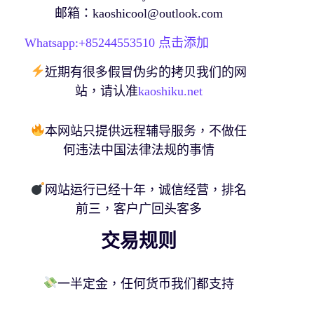
邮箱：
kaoshicool@outlook.com
Whatsapp:+
85244553510
点击添加
近期有很多假冒伪劣的拷贝我们的网
站，请认准
kaoshiku.net
本网站只提供远程辅导服务，不做任
何违法中国法律法规的事情
网站运行已经十年，诚信经营，排名
前三，客户广回头客多
交易规则
一半定金，任何货币我们都支持