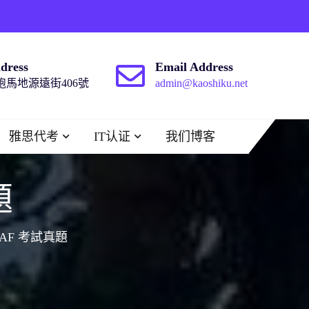
dress
Email Address
馬地源遠街406號
admin@kaoshiku.net
雅思代考
IT认证
我们博客
題
GAF 考試真題