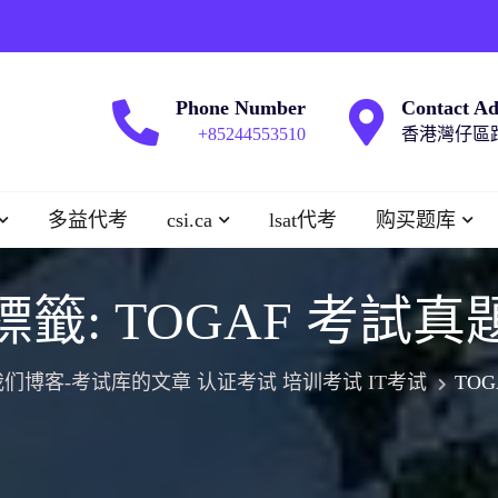
Phone Number
Contact Ad
+85244553510
香港灣仔區跑
多益代考
csi.ca
lsat代考
购买题库
標籤:
TOGAF 考試真
我们博客-考试库的文章 认证考试 培训考试 IT考试
TO