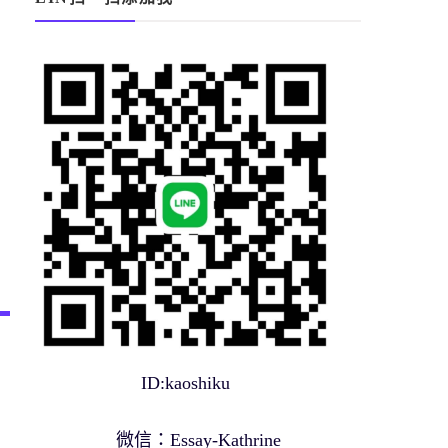
ID:kaoshiku
微信：Essay-Kathrine