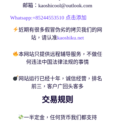
邮箱：
kaoshicool@outlook.com
Whatsapp:+
85244553510
点击添加
近期有很多假冒伪劣的拷贝我们的网
站，请认准
kaoshiku.net
本网站只提供远程辅导服务，不做任
何违法中国法律法规的事情
网站运行已经十年，诚信经营，排名
前三，客户广回头客多
交易规则
一半定金，任何货币我们都支持