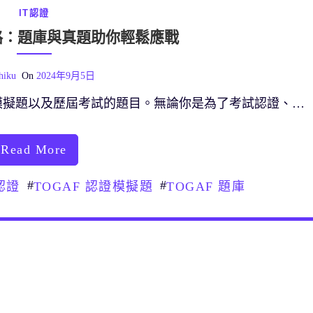
IT認證
之路：題庫與真題助你輕鬆應戰
hiku
On
2024年9月5日
模擬題以及歷屆考試的題目。無論你是為了考試認證、…
Read More
#
#
 認證
TOGAF 認證模擬題
TOGAF 題庫