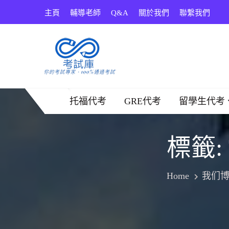
Skip
主頁
輔導老師
Q&A
關於我們
聯繫我們
to
content
考試庫
托福代考
GRE代考
留學生代考
標籤:
Home
我们博