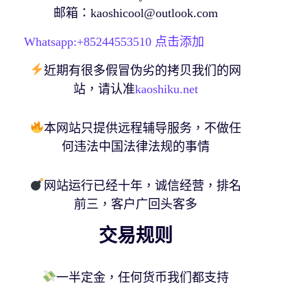
邮箱：
kaoshicool@outlook.com
Whatsapp:+
85244553510
点击添加
近期有很多假冒伪劣的拷贝我们的网
站，请认准
kaoshiku.net
本网站只提供远程辅导服务，不做任
何违法中国法律法规的事情
网站运行已经十年，诚信经营，排名
前三，客户广回头客多
交易规则
一半定金，任何货币我们都支持