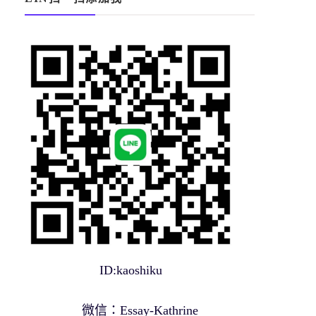
ID:kaoshiku
微信：Essay-Kathrine