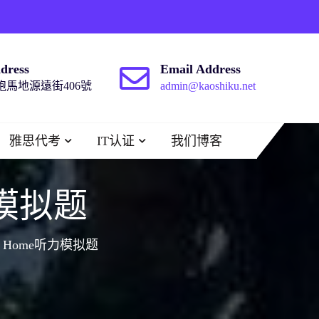
dress
Email Address
馬地源遠街406號
admin@kaoshiku.net
雅思代考
IT认证
我们博客
力模拟题
At Home听力模拟题