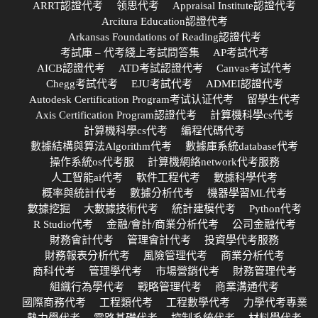
ARRT認證代考
领思代考
Appraisal Institute認證代考
Arcitura Education認證代考
Arkansas Foundations of Reading認證代考
考試庫 – 代考綫上考試問答集
AP考試代考
AICB認證代考
ATD考試認證代考
Canvas考试代考
Chegg考試代考
EJU考試代考
ADMEI認證代考
Autodesk Certification Program考试认证代考
留學生代考
Axis Certification Program認證代考
計算機科學cs代考
計算機科學cs代考
編程代碼代考
數據結構與算法Algorithm代考
數據庫系統database代考
操作系統os代考服
計算機網絡network代考服務
人工智能ai代考
軟件工程代考
數據科學代考
概率與統計代考
數據分析代考
機器學習ML代考
數據挖掘
大數據技術代考
統計建模代考
Python代考
R Studio代考
金融/會計/商業分析代考
公司金融代考
財務會計代考
管理會計代考
投資學代考服務
財務報表分析代考
風險管理代考
商業分析代考
商科代考
管理學代考
市場營銷代考
財務管理代考
組織行為學代考
戰略管理代考
商業溝通代考
國際商務代考
工程類代考
工程數學代考
力學代考專業