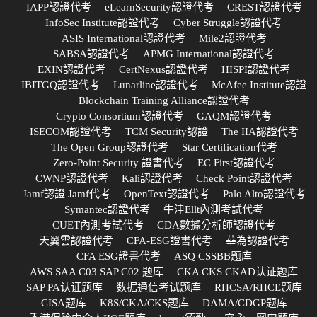
IAPP認證代考
eLearnSecurity認證代考
CREST認證代考
InfoSec Institute認證代考
Cyber Struggle認證代考
ASIS International認證代考
Mile2認證代考
SABSA認證代考
APMG International認證代考
EXIN認證代考
CertNexus認證代考
HISPI認證代考
IBITGQ認證代考
Lunarline認證代考
McAfee Institute認證
Blockchain Training Alliance認證代考
Crypto Consortium認證代考
GAQM認證代考
ISECOM認證代考
TCM Security認證
The IIA認證代考
The Open Group認證代考
Star Certification代考
Zero-Point Security 證書代考
EC First認證代考
CWNP認證代考
Kali認證代考
Check Point認證代考
Jamf認證 Jamf代考
OpenText認證代考
Palo Alto認證代考
Symantec認證代考
牛津Ellt內測考試代考
CUET內測考試代考
CDA數據分析師認證代考
天翼雲認證代考
CFA-ESG證書代考
華為認證代考
CFA ESG證書代考
ASQ CSSBB题库
AWS SAA C03 SAP C02 题库
CKA CKS CKAD认证题库
SAP PA认证题库
数据通信考试题库
RHCSA/RHCE题库
CISA题库
K8S/CKA/CKS题库
DAMA/CDGP题库