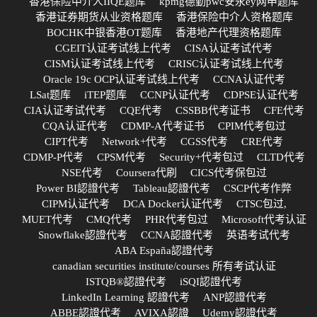
香港保险中介人IIQE题库
kpmg德勤pwc安永ey网申题库
香港证券期货从业资格题库
香港保险中介人资格题库
BOCHK中银香港OT题库
香港地产代理资格题库
CGEIT认证考试线上代考
CISA认证考试代考
CISM认证考试线上代考
CRISC认证考试线上代考
Oracle 19c OCP认证考试线上代考
CCNA认证代考
LSat题库
iTEP题库
CCNP认证代考
CDPSE认证代考
CIA认证考试代考
CQE代考
CSSBB代考证书
CFE代考
CQA认证代考
CDMP-A代考证书
CPIM代考包过
CIPT代考
Network+代考
CGSS代考
CRE代考
CDMP-P代考
CPSM代考
Security+代考包过
CLTD代考
NSE代考
Coursera代刷
CICS代考保包过
Power BI認證代考
Tableau認證代考
CSCP代考作弊
CIPM认证代考
DCA Docker认证代考
CTSC包过,
MUET代考
CMQ代考
PHR代考包过
Microsoft代考认证
Snowflake認證代考
CCNA認證代考
英语考试代考
ABA España認證代考
canadian securities institute/courses 所有考试认证
ISTQB®認證代考
iSQI認證代考
LinkedIn Learning 認證代考
ANP認證代考
ABBE認證代考
AVIXA認證
Udemy認證代考