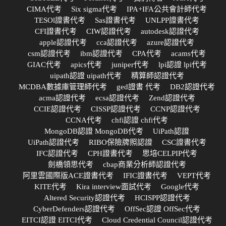
CIMA代考
Six sigma代考
IPA+IFA公共會計師代考
TESOl證書代考
Sas證書代考
UNLPP證書代考
CFI證書代考
CIW認證代考
autodesk認證代考
apple認證代考
cca認證代考
azure認證代考
csm認證代考
ibm認證代考
CPA代考
acams代考
GIAC代考
apics代考
juniper代考
lpi認證 lpi代考
uipath認證 uipath代考
精算師認證代考
MCDBA數據庫管理師代考
ged證書 代考
DB2認證代考
acma認證代考
ecsa認證代考
Zend認證代考
CCIE認證代考
CISSP認證代考
CCNP認證代考
CCNA代考
chfi認證 chfi代考
MongoDB認證 MongoDB代考
UiPath認證
UiPath認證代考
RIBO保險牌照認證
CSC證書代考
IFC認證代考
CPH證書代考
思培CELPIP代考
劍橋領思代考
cbap商業分析師認證代考
阿里雲國際版ACE證書代考
IFIC證書代考
VEPT代考
KITE代考
Kira interview面試代考
Google代考
Altered Security認證代考
HCISPP認證代考
CyberDefenders認證代考
OffSec認證 OffSec代考
EITCI認證 EITCI代考
Cloud Credential Council認證代考