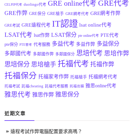
GRE代考
GRE online代考
duolingo代考
CELPIP代考
GRE作弊
GRE網考作弊
GRE保分
GRE槍手
GRE網考代考
IT認證
lsat online代考
GRE遠程代考
GRE考試
LSAT代考
LSAT保分
lsat作弊
PTE代考
pte online代考
多益代考
多益保分
多益作弊
pte保分
代考服務
PTE替考
思培代考
思培作弊
多鄰國代考
多鄰國作弊
多鄰國保分
托福代考
思培保分
思培槍手
托福作弊
托福保分
托福家考作弊
托福網考代考
托福槍手
雅思online代考
托福考試
託福cheating
託福代考服務
託福出貓
雅思代考
雅思保分
雅思作弊
近期文章
遠程考試作弊電腦配置要求高嗎？