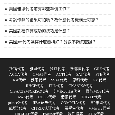
英國雅思代考前有哪些準備工作？
考試作弊的後果可怕嗎？為什麼代考機構更可靠？
美國託福作弊成功的技巧是什麼？
美國gre代考選擇什麼機構好？分數不夠怎麼辦？
托福代考
雅思代考
多益代考
多邻国代考
GRE代考
ACCA代考
GMAT代考
ACT代考
SAT代考
PTE代考
lsat代考
朗思代考
SSAT代考
思科代考
h3c代考
RHCE代考
ITIL代考
CKA/CKS代考
CISA/CISM/CRISC代考
红帽RedHat代考
微软MOS代考
AWS代考
CCSK代考
楷爾代考
TOGAF代考
prince2代考
IIBA证书代考
COMPTIA代考
HP惠普代考
it認證代考
CITRIX认证代考
留學生代考
VMware代考
ORACLE代考
Fortinet代考
我们博客
ACA代考