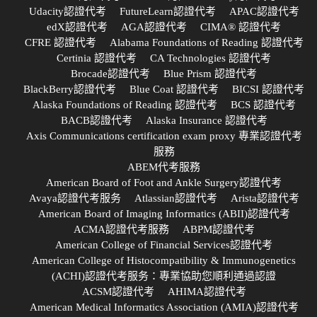
Udacity認證代考
FutureLearn認證代考
APAC認證代考
edX認證代考
AGA認證代考
CIMA® 認證代考
CFRE 認證代考
Alabama Foundations of Reading 認證代考
Certinia 認證代考
CA Technologies 認證代考
Brocade認證代考
Blue Prism 認證代考
BlackBerry認證代考
Blue Coat 認證代考
BICSI 認證代考
Alaska Foundations of Reading 認證代考
BCS 認證代考
BACB認證代考
Alaska Insurance 認證代考
Axis Communications certification exam proxy 專業認證代考
服務
ABEM代考服務
American Board of Foot and Ankle Surgery認證代考
Avaya認證代考服务
Atlassian認證代考
Arista認證代考
American Board of Imaging Informatics (ABII)認證代考
ACMA認證代考服務
ABPM認證代考
American College of Financial Services認證代考
American College of Histocompatibility & Immunogenetics
(ACHI)認證代考服务：專業協助您順利通過認證
ACSM認證代考
AHIMA認證代考
American Medical Informatics Association (AMIA)認證代考