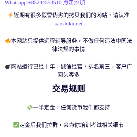
Whatsapp:+
85244553510
点击添加
近期有很多假冒伪劣的拷贝我们的网站，请认准
kaoshiku.net
本网站只提供远程辅导服务，不做任何违法中国法
律法规的事情
网站运行已经十年，诚信经营，排名前三，客户广
回头客多
交易规则
一半定金，任何货币我们都支持
定金后我们拉群，会为你培训考试相关细节