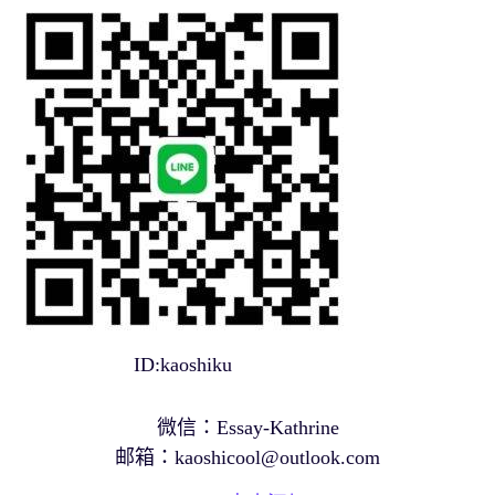
ID:kaoshiku
微信：Essay-Kathrine
邮箱：
kaoshicool@outlook.com