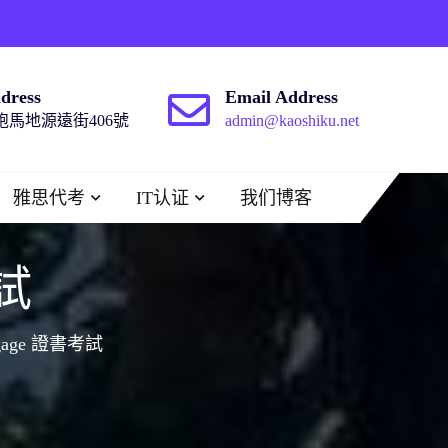
dress
Email Address
馬地源遠街406號
admin@kaoshiku.net
雅思代考
IT认证
我们博客
考試
tgage 證書考試