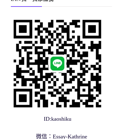
ID:kaoshiku
微信：Essay-Kathrine