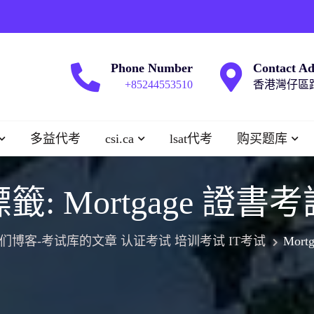
Phone Number
Contact Ad
+85244553510
香港灣仔區跑
多益代考
csi.ca
lsat代考
购买题库
標籤:
Mortgage 證書
们博客-考试库的文章 认证考试 培训考试 IT考试
Mor