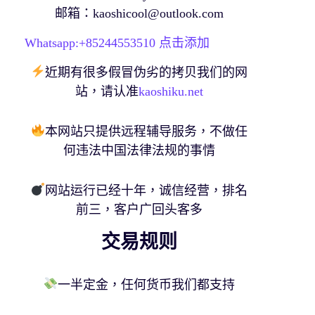
邮箱：
kaoshicool@outlook.com
Whatsapp:+
85244553510
点击添加
近期有很多假冒伪劣的拷贝我们的网
站，请认准
kaoshiku.net
本网站只提供远程辅导服务，不做任
何违法中国法律法规的事情
网站运行已经十年，诚信经营，排名
前三，客户广回头客多
交易规则
一半定金，任何货币我们都支持