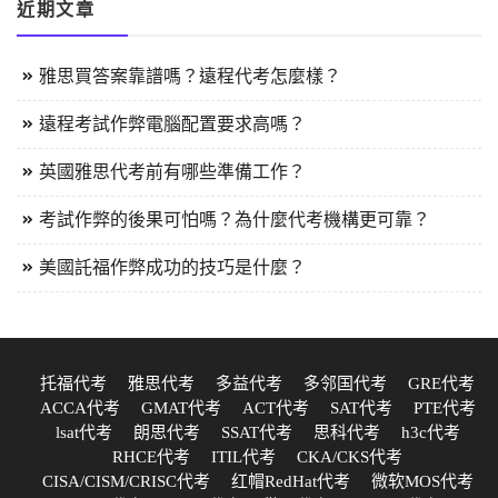
近期文章
雅思買答案靠譜嗎？遠程代考怎麼樣？
遠程考試作弊電腦配置要求高嗎？
英國雅思代考前有哪些準備工作？
考試作弊的後果可怕嗎？為什麼代考機構更可靠？
美國託福作弊成功的技巧是什麼？
托福代考
雅思代考
多益代考
多邻国代考
GRE代考
ACCA代考
GMAT代考
ACT代考
SAT代考
PTE代考
lsat代考
朗思代考
SSAT代考
思科代考
h3c代考
RHCE代考
ITIL代考
CKA/CKS代考
CISA/CISM/CRISC代考
红帽RedHat代考
微软MOS代考