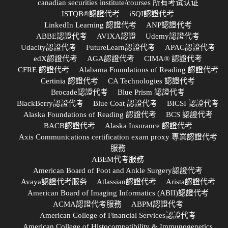
canadian securities institute/courses 所有考试认证
ISTQB®認證代考
iSQI認證代考
LinkedIn Learning 認證代考
ANP認證代考
ABBE認證代考
AVIXA認證
Udemy認證代考
Udacity認證代考
FutureLearn認證代考
APAC認證代考
edX認證代考
AGA認證代考
CIMA® 認證代考
CFRE 認證代考
Alabama Foundations of Reading 認證代考
Certinia 認證代考
CA Technologies 認證代考
Brocade認證代考
Blue Prism 認證代考
BlackBerry認證代考
Blue Coat 認證代考
BICSI 認證代考
Alaska Foundations of Reading 認證代考
BCS 認證代考
BACB認證代考
Alaska Insurance 認證代考
Axis Communications certification exam proxy 專業認證代考
服務
ABEM代考服務
American Board of Foot and Ankle Surgery認證代考
Avaya認證代考服务
Atlassian認證代考
Arista認證代考
American Board of Imaging Informatics (ABII)認證代考
ACMA認證代考服務
ABPM認證代考
American College of Financial Services認證代考
American College of Histocompatibility & Immunogenetics