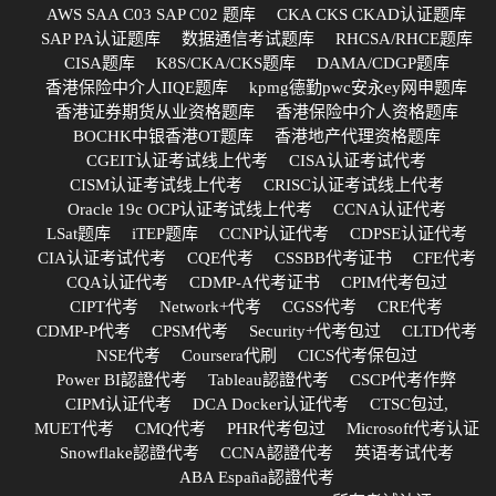
AWS SAA C03 SAP C02 题库
CKA CKS CKAD认证题库
SAP PA认证题库
数据通信考试题库
RHCSA/RHCE题库
CISA题库
K8S/CKA/CKS题库
DAMA/CDGP题库
香港保险中介人IIQE题库
kpmg德勤pwc安永ey网申题库
香港证券期货从业资格题库
香港保险中介人资格题库
BOCHK中银香港OT题库
香港地产代理资格题库
CGEIT认证考试线上代考
CISA认证考试代考
CISM认证考试线上代考
CRISC认证考试线上代考
Oracle 19c OCP认证考试线上代考
CCNA认证代考
LSat题库
iTEP题库
CCNP认证代考
CDPSE认证代考
CIA认证考试代考
CQE代考
CSSBB代考证书
CFE代考
CQA认证代考
CDMP-A代考证书
CPIM代考包过
CIPT代考
Network+代考
CGSS代考
CRE代考
CDMP-P代考
CPSM代考
Security+代考包过
CLTD代考
NSE代考
Coursera代刷
CICS代考保包过
Power BI認證代考
Tableau認證代考
CSCP代考作弊
CIPM认证代考
DCA Docker认证代考
CTSC包过,
MUET代考
CMQ代考
PHR代考包过
Microsoft代考认证
Snowflake認證代考
CCNA認證代考
英语考试代考
ABA España認證代考