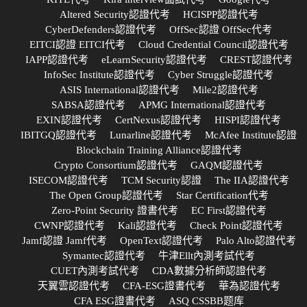
Altered Security認證代考
HCISPP認證代考
CyberDefenders認證代考
OffSec認證 OffSec代考
EITCI認證 EITCI代考
Cloud Credential Council認證代考
IAPP認證代考
eLearnSecurity認證代考
CREST認證代考
InfoSec Institute認證代考
Cyber Struggle認證代考
ASIS International認證代考
Mile2認證代考
SABSA認證代考
APMG International認證代考
EXIN認證代考
CertNexus認證代考
HISPI認證代考
IBITGQ認證代考
Lunarline認證代考
McAfee Institute認證
Blockchain Training Alliance認證代考
Crypto Consortium認證代考
GAQM認證代考
ISECOM認證代考
TCM Security認證
The IIA認證代考
The Open Group認證代考
Star Certification代考
Zero-Point Security 證書代考
EC First認證代考
CWNP認證代考
Kali認證代考
Check Point認證代考
Jamf認證 Jamf代考
OpenText認證代考
Palo Alto認證代考
Symantec認證代考
牛津Ellt內測考試代考
CUET內測考試代考
CDA數據分析師認證代考
天翼雲認證代考
CFA-ESG證書代考
華為認證代考
CFA ESG證書代考
ASQ CSSBB题库