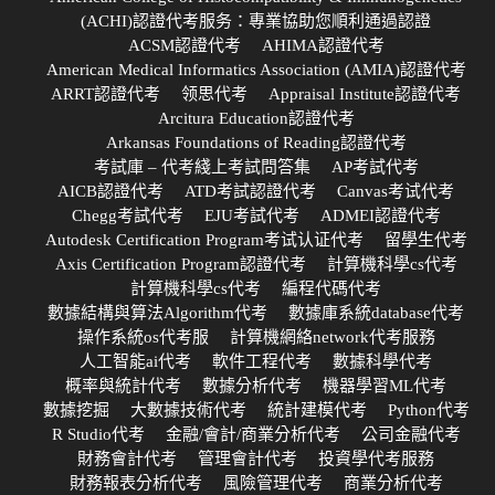
(ACHI)認證代考服务：專業協助您順利通過認證
ACSM認證代考
AHIMA認證代考
American Medical Informatics Association (AMIA)認證代考
ARRT認證代考
领思代考
Appraisal Institute認證代考
Arcitura Education認證代考
Arkansas Foundations of Reading認證代考
考試庫 – 代考綫上考試問答集
AP考試代考
AICB認證代考
ATD考試認證代考
Canvas考试代考
Chegg考試代考
EJU考試代考
ADMEI認證代考
Autodesk Certification Program考试认证代考
留學生代考
Axis Certification Program認證代考
計算機科學cs代考
計算機科學cs代考
編程代碼代考
數據結構與算法Algorithm代考
數據庫系統database代考
操作系統os代考服
計算機網絡network代考服務
人工智能ai代考
軟件工程代考
數據科學代考
概率與統計代考
數據分析代考
機器學習ML代考
數據挖掘
大數據技術代考
統計建模代考
Python代考
R Studio代考
金融/會計/商業分析代考
公司金融代考
財務會計代考
管理會計代考
投資學代考服務
財務報表分析代考
風險管理代考
商業分析代考