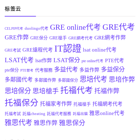
标签云
GRE代考
GRE online代考
duolingo代考
CELPIP代考
GRE作弊
GRE網考作弊
GRE保分
GRE槍手
GRE網考代考
IT認證
lsat online代考
GRE遠程代考
GRE考試
LSAT代考
LSAT保分
lsat作弊
PTE代考
pte online代考
多益代考
多益保分
多益作弊
pte保分
代考服務
PTE替考
思培代考
思培作弊
多鄰國代考
多鄰國作弊
多鄰國保分
托福代考
思培保分
思培槍手
托福作弊
托福保分
托福家考作弊
托福網考代考
托福槍手
雅思online代考
托福考試
託福cheating
託福代考服務
託福出貓
雅思代考
雅思保分
雅思作弊