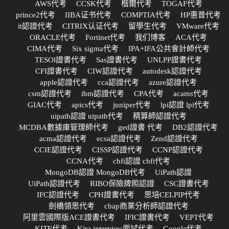
AWS代考
CCSK代考
楷爾代考
TOGAF代考
prince2代考
IIBA证书代考
COMPTIA代考
HP惠普代考
it認證代考
CITRIX认证代考
留學生代考
VMware代考
ORACLE代考
Fortinet代考
我们博客
ACA代考
CIMA代考
Six sigma代考
IPA+IFA公共會計師代考
TESOl證書代考
Sas證書代考
UNLPP證書代考
CFI證書代考
CIW認證代考
autodesk認證代考
apple認證代考
cca認證代考
azure認證代考
csm認證代考
ibm認證代考
CPA代考
acams代考
GIAC代考
apics代考
juniper代考
lpi認證 lpi代考
uipath認證 uipath代考
精算師認證代考
MCDBA數據庫管理師代考
ged證書 代考
DB2認證代考
acma認證代考
ecsa認證代考
Zend認證代考
CCIE認證代考
CISSP認證代考
CCNP認證代考
CCNA代考
chfi認證 chfi代考
MongoDB認證 MongoDB代考
UiPath認證
UiPath認證代考
RIBO保險牌照認證
CSC證書代考
IFC認證代考
CPH證書代考
思培CELPIP代考
劍橋領思代考
cbap商業分析師認證代考
阿里雲國際版ACE證書代考
IFIC證書代考
VEPT代考
KITE代考
Kira interview面試代考
Google代考