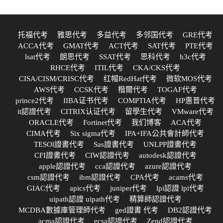
托福代考
雅思代考
多益代考
多邻国代考
GRE代考
ACCA代考
GMAT代考
ACT代考
SAT代考
PTE代考
lsat代考
朗思代考
SSAT代考
思科代考
h3c代考
RHCE代考
ITIL代考
CKA/CKS代考
CISA/CISM/CRISC代考
红帽RedHat代考
微软MOS代考
AWS代考
CCSK代考
楷爾代考
TOGAF代考
prince2代考
IIBA证书代考
COMPTIA代考
HP惠普代考
it認證代考
CITRIX认证代考
留學生代考
VMware代考
ORACLE代考
Fortinet代考
我们博客
ACA代考
CIMA代考
Six sigma代考
IPA+IFA公共會計師代考
TESOl證書代考
Sas證書代考
UNLPP證書代考
CFI證書代考
CIW認證代考
autodesk認證代考
apple認證代考
cca認證代考
azure認證代考
csm認證代考
ibm認證代考
CPA代考
acams代考
GIAC代考
apics代考
juniper代考
lpi認證 lpi代考
uipath認證 uipath代考
精算師認證代考
MCDBA數據庫管理師代考
ged證書 代考
DB2認證代考
acma認證代考
ecsa認證代考
Zend認證代考