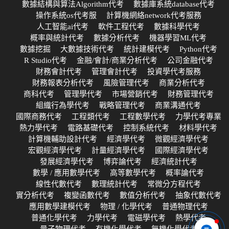
數據結構與算法Algorithm代考
數據庫系統database代考
操作系統os代考服
計算機網絡network代考服務
人工智能ai代考
軟件工程代考
數據科學代考
概率與統計代考
數據分析代考
機器學習ML代考
數據挖掘
大數據技術代考
統計建模代考
Python代考
R Studio代考
金融/會計/商業分析代考
公司金融代考
財務會計代考
管理會計代考
投資學代考服務
財務報表分析代考
風險管理代考
商業分析代考
商科代考
管理學代考
市場營銷代考
財務管理代考
組織行為學代考
戰略管理代考
商業溝通代考
國際商務代考
工程類代考
工程數學代考
力學代考專業
熱力學代考
電路基礎代考
控制系統代考
材料學代考
計算機輔助設計代考
經濟學代考
微觀經濟學代考
宏觀經濟學代考
計量經濟學代考
國際經濟學代考
發展經濟學代考
博弈論代考
經濟統計代考
數學 / 應用數學代考
高等數學代考
概率論代考
線性代數代考
數理統計代考
常微分方程代考
實分析代考
複變函數代考
數值分析代考
抽象代數代考
應用數學建模代考
物理 / 化學代考
普通物理代考
普通化學代考
力學代考
電磁學代考
熱學代考
量子物理代考
有機化學代考
無機化學代考