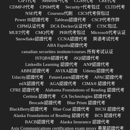
CIPT代考
Network+代考
CGSS代考
CRE代考
CDMP-P代考
CPSM代考
Security+代考包过
CLTD代考
NSE代考
Coursera代刷
CICS代考保包过
Power BI認證代考
Tableau認證代考
CSCP代考作弊
CIPM认证代考
DCA Docker认证代考
CTSC包过,
MUET代考
CMQ代考
PHR代考包过
Microsoft代考认证
Snowflake認證代考
CCNA認證代考
英语考试代考
ABA España認證代考
canadian securities institute/courses 所有考试认证
ISTQB®認證代考
iSQI認證代考
LinkedIn Learning 認證代考
ANP認證代考
ABBE認證代考
AVIXA認證
Udemy認證代考
Udacity認證代考
FutureLearn認證代考
APAC認證代考
edX認證代考
AGA認證代考
CIMA® 認證代考
CFRE 認證代考
Alabama Foundations of Reading 認證代考
Certinia 認證代考
CA Technologies 認證代考
Brocade認證代考
Blue Prism 認證代考
BlackBerry認證代考
Blue Coat 認證代考
BICSI 認證代考
Alaska Foundations of Reading 認證代考
BCS 認證代考
BACB認證代考
Alaska Insurance 認證代考
Axis Communications certification exam proxy 專業認證代考