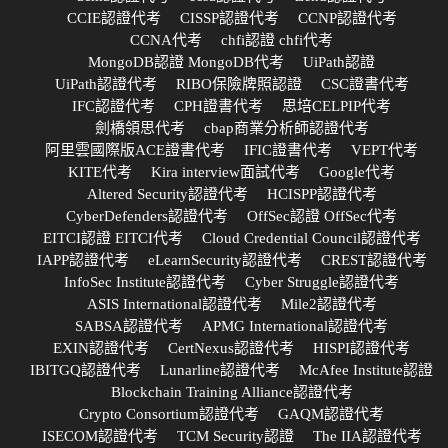
CCIE認證代考
CISSP認證代考
CCNP認證代考
CCNA代考
chfi認證 chfi代考
MongoDB認證 MongoDB代考
UiPath認證
UiPath認證代考
RIBO保險牌照認證
CSC證書代考
IFC認證代考
CPH證書代考
思培CELPIP代考
劍橋領思代考
cbap商業分析師認證代考
阿里雲國際版ACE證書代考
IFIC證書代考
VEPT代考
KITE代考
Kira interview面試代考
Google代考
Altered Security認證代考
HCISPP認證代考
CyberDefenders認證代考
OffSec認證 OffSec代考
EITCI認證 EITCI代考
Cloud Credential Council認證代考
IAPP認證代考
eLearnSecurity認證代考
CREST認證代考
InfoSec Institute認證代考
Cyber Struggle認證代考
ASIS International認證代考
Mile2認證代考
SABSA認證代考
APMG International認證代考
EXIN認證代考
CertNexus認證代考
HISPI認證代考
IBITGQ認證代考
Lunarline認證代考
McAfee Institute認證
Blockchain Training Alliance認證代考
Crypto Consortium認證代考
GAQM認證代考
ISECOM認證代考
TCM Security認證
The IIA認證代考