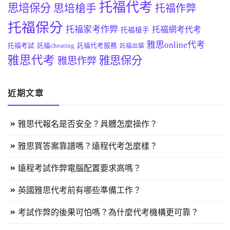
托福代考
思培保分
思培槍手
托福作弊
托福保分
托福家考作弊
托福網考代考
托福槍手
雅思online代考
托福考試
託福cheating
託福代考服務
託福出貓
雅思代考
雅思保分
雅思作弊
近期文章
雅思代報名是否安全？具體怎麼操作？
雅思買答案靠譜嗎？遠程代考怎麼樣？
遠程考試作弊電腦配置要求高嗎？
英國雅思代考前有哪些準備工作？
考試作弊的後果可怕嗎？為什麼代考機構更可靠？