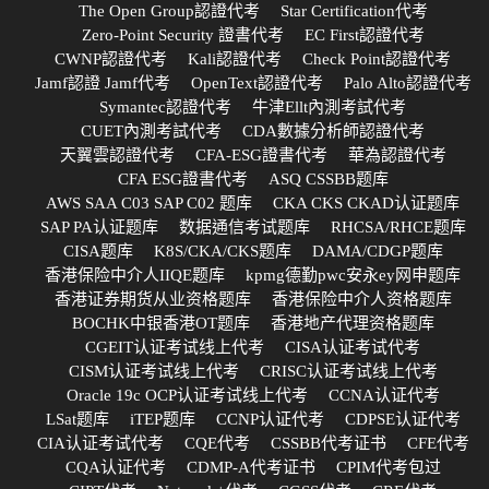
The Open Group認證代考
Star Certification代考
Zero-Point Security 證書代考
EC First認證代考
CWNP認證代考
Kali認證代考
Check Point認證代考
Jamf認證 Jamf代考
OpenText認證代考
Palo Alto認證代考
Symantec認證代考
牛津Ellt內測考試代考
CUET內測考試代考
CDA數據分析師認證代考
天翼雲認證代考
CFA-ESG證書代考
華為認證代考
CFA ESG證書代考
ASQ CSSBB题库
AWS SAA C03 SAP C02 题库
CKA CKS CKAD认证题库
SAP PA认证题库
数据通信考试题库
RHCSA/RHCE题库
CISA题库
K8S/CKA/CKS题库
DAMA/CDGP题库
香港保险中介人IIQE题库
kpmg德勤pwc安永ey网申题库
香港证券期货从业资格题库
香港保险中介人资格题库
BOCHK中银香港OT题库
香港地产代理资格题库
CGEIT认证考试线上代考
CISA认证考试代考
CISM认证考试线上代考
CRISC认证考试线上代考
Oracle 19c OCP认证考试线上代考
CCNA认证代考
LSat题库
iTEP题库
CCNP认证代考
CDPSE认证代考
CIA认证考试代考
CQE代考
CSSBB代考证书
CFE代考
CQA认证代考
CDMP-A代考证书
CPIM代考包过