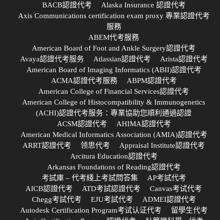
BACB認證代考
Alaska Insurance 認證代考
Axis Communications certification exam proxy 專業認證代考
服務
ABEM代考服務
American Board of Foot and Ankle Surgery認證代考
Avaya認證代考服务
Atlassian認證代考
Arista認證代考
American Board of Imaging Informatics (ABII)認證代考
ACMA認證代考服務
ABPM認證代考
American College of Financial Services認證代考
American College of Histocompatibility & Immunogenetics
(ACHI)認證代考服务：專業協助您順利通過認證
ACSM認證代考
AHIMA認證代考
American Medical Informatics Association (AMIA)認證代考
ARRT認證代考
领思代考
Appraisal Institute認證代考
Arcitura Education認證代考
Arkansas Foundations of Reading認證代考
考試庫 – 代考綫上考試問答集
AP考試代考
AICB認證代考
ATD考試認證代考
Canvas考试代考
Chegg考試代考
EJU考試代考
ADMEI認證代考
Autodesk Certification Program考试认证代考
留學生代考