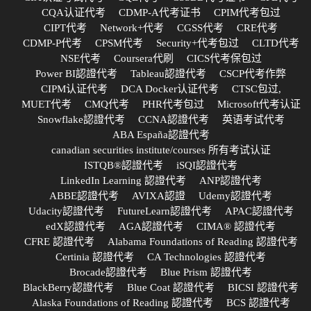
CQA认证代考
CDMP-A代考证书
CPIM代考包过
CIPT代考
Network+代考
CGSS代考
CRE代考
CDMP-P代考
CPSM代考
Security+代考包过
CLTD代考
NSE代考
Coursera代刷
CICS代考保包过
Power BI認證代考
Tableau認證代考
CSCP代考作弊
CIPM认证代考
DCA Docker认证代考
CTSC包过,
MUET代考
CMQ代考
PHR代考包过
Microsoft代考认证
Snowflake認證代考
CCNA認證代考
英语考试代考
ABA España認證代考
canadian securities institute/courses 所有考试认证
ISTQB®認證代考
iSQI認證代考
LinkedIn Learning 認證代考
ANP認證代考
ABBE認證代考
AVIXA認證
Udemy認證代考
Udacity認證代考
FutureLearn認證代考
APAC認證代考
edX認證代考
AGA認證代考
CIMA® 認證代考
CFRE 認證代考
Alabama Foundations of Reading 認證代考
Certinia 認證代考
CA Technologies 認證代考
Brocade認證代考
Blue Prism 認證代考
BlackBerry認證代考
Blue Coat 認證代考
BICSI 認證代考
Alaska Foundations of Reading 認證代考
BCS 認證代考