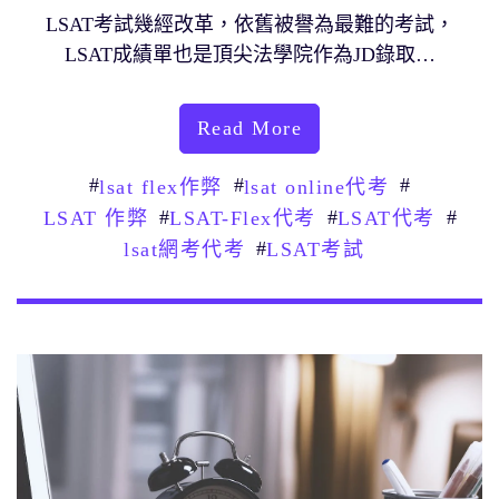
LSAT考試幾經改革，依舊被譽為最難的考試，
LSAT成績單也是頂尖法學院作為JD錄取…
Read More
#
#
#
lsat flex作弊
lsat online代考
#
#
#
LSAT 作弊
LSAT-Flex代考
LSAT代考
#
lsat網考代考
LSAT考試