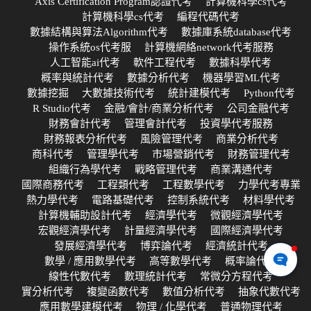
Axis Certification Program認證代考
計算機科學cs代考
計算機科學cs代考
編程代碼代考
數據結構與算法Algorithm代考
數據庫系統database代考
操作系統os代考服
計算機網絡network代考服務
人工智能ai代考
軟件工程代考
數據科學代考
概率與統計代考
數據分析代考
機器學習ML代考
數據挖掘
大數據技術代考
統計建模代考
Python代考
R Studio代考
金融/會計/商業分析代考
公司金融代考
財務會計代考
管理會計代考
投資學代考服務
財務報表分析代考
風險管理代考
商業分析代考
商科代考
管理學代考
市場營銷代考
財務管理代考
組織行為學代考
戰略管理代考
商業溝通代考
國際商務代考
工程類代考
工程數學代考
力學代考專業
熱力學代考
電路基礎代考
控制系統代考
材料學代考
計算機輔助設計代考
經濟學代考
微觀經濟學代考
宏觀經濟學代考
計量經濟學代考
國際經濟學代考
發展經濟學代考
博弈論代考
經濟統計代考
數學 / 應用數學代考
高等數學代考
概率論代考
線性代數代考
數理統計代考
常微分方程代考
實分析代考
複變函數代考
數值分析代考
抽象代數代考
應用數學建模代考
物理 / 化學代考
普通物理代考