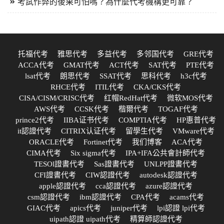
考試作弊的後果可怕嗎？為什麼代考機構更可靠？
托福代考
雅思代考
多益代考
多邻国代考
GRE代考
ACCA代考
GMAT代考
ACT代考
SAT代考
PTE代考
lsat代考
朗思代考
SSAT代考
思科代考
h3c代考
RHCE代考
ITIL代考
CKA/CKS代考
CISA/CISM/CRISC代考
红帽RedHat代考
微软MOS代考
AWS代考
CCSK代考
楷爾代考
TOGAF代考
prince2代考
IIBA证书代考
COMPTIA代考
HP惠普代考
it認證代考
CITRIX认证代考
留學生代考
VMware代考
ORACLE代考
Fortinet代考
我们博客
ACA代考
CIMA代考
Six sigma代考
IPA+IFA公共會計師代考
TESOl證書代考
Sas證書代考
UNLPP證書代考
CFI證書代考
CIW認證代考
autodesk認證代考
apple認證代考
cca認證代考
azure認證代考
csm認證代考
ibm認證代考
CPA代考
acams代考
GIAC代考
apics代考
juniper代考
lpi認證 lpi代考
uipath認證 uipath代考
精算師認證代考