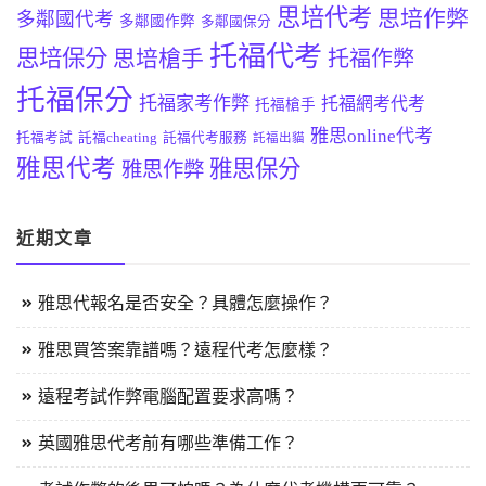
思培代考
思培作弊
多鄰國代考
多鄰國作弊
多鄰國保分
托福代考
思培保分
思培槍手
托福作弊
托福保分
托福家考作弊
托福網考代考
托福槍手
雅思online代考
托福考試
託福cheating
託福代考服務
託福出貓
雅思代考
雅思保分
雅思作弊
近期文章
雅思代報名是否安全？具體怎麼操作？
雅思買答案靠譜嗎？遠程代考怎麼樣？
遠程考試作弊電腦配置要求高嗎？
英國雅思代考前有哪些準備工作？