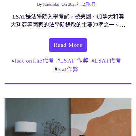
By
Kaoshiku
On
2023年12月6日
LSAT是法學院入學考試，被美國、加拿大和澳
大利亞等國家的法學院錄取的主要沖準之一。…
Read More
#
#
#
lsat online代考
LSAT 作弊
LSAT代考
#
lsat作弊