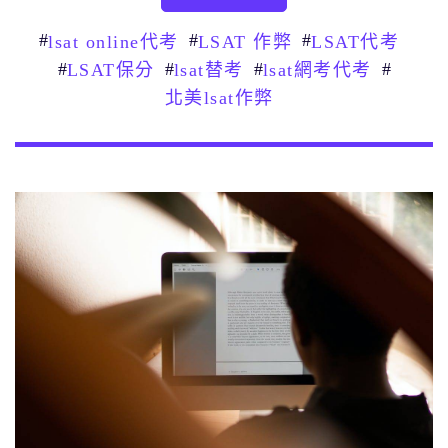
#
#
#
lsat online代考
LSAT 作弊
LSAT代考
#
#
#
#
LSAT保分
lsat替考
lsat網考代考
北美lsat作弊