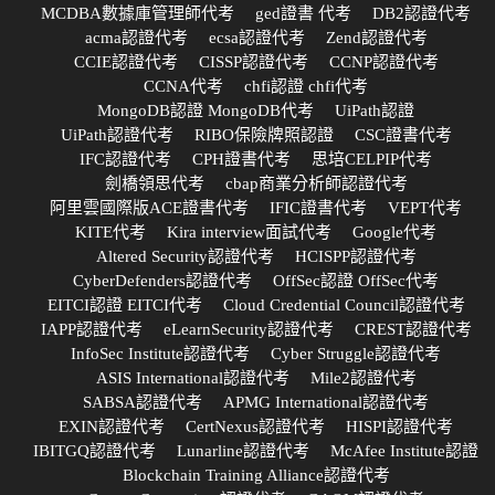
MCDBA數據庫管理師代考
ged證書 代考
DB2認證代考
acma認證代考
ecsa認證代考
Zend認證代考
CCIE認證代考
CISSP認證代考
CCNP認證代考
CCNA代考
chfi認證 chfi代考
MongoDB認證 MongoDB代考
UiPath認證
UiPath認證代考
RIBO保險牌照認證
CSC證書代考
IFC認證代考
CPH證書代考
思培CELPIP代考
劍橋領思代考
cbap商業分析師認證代考
阿里雲國際版ACE證書代考
IFIC證書代考
VEPT代考
KITE代考
Kira interview面試代考
Google代考
Altered Security認證代考
HCISPP認證代考
CyberDefenders認證代考
OffSec認證 OffSec代考
EITCI認證 EITCI代考
Cloud Credential Council認證代考
IAPP認證代考
eLearnSecurity認證代考
CREST認證代考
InfoSec Institute認證代考
Cyber Struggle認證代考
ASIS International認證代考
Mile2認證代考
SABSA認證代考
APMG International認證代考
EXIN認證代考
CertNexus認證代考
HISPI認證代考
IBITGQ認證代考
Lunarline認證代考
McAfee Institute認證
Blockchain Training Alliance認證代考