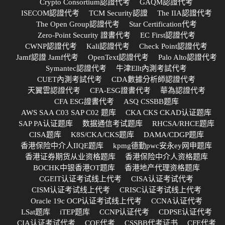
Crypto Consortium認證代考
GAQM認證代考
ISECOM認證代考
TCM Security認證
The IIA認證代考
The Open Group認證代考
Star Certification代考
Zero-Point Security 證書代考
EC First認證代考
CWNP認證代考
Kali認證代考
Check Point認證代考
Jamf認證 Jamf代考
OpenText認證代考
Palo Alto認證代考
Symantec認證代考
牛津Ellt內測考試代考
CUET內測考試代考
CDA數據分析師認證代考
天翼雲認證代考
CFA-ESG證書代考
華為認證代考
CFA ESG證書代考
ASQ CSSBB题库
AWS SAA C03 SAP C02 题库
CKA CKS CKAD认证题库
SAP PA认证题库
数据通信考试题库
RHCSA/RHCE题库
CISA题库
K8S/CKA/CKS题库
DAMA/CDGP题库
香港保险中介人IIQE题库
kpmg德勤pwc安永ey网申题库
香港证券期货从业资格题库
香港保险中介人资格题库
BOCHK中银香港OT题库
香港地产代理资格题库
CGEIT认证考试线上代考
CISA认证考试代考
CISM认证考试线上代考
CRISC认证考试线上代考
Oracle 19c OCP认证考试线上代考
CCNA认证代考
LSat题库
iTEP题库
CCNP认证代考
CDPSE认证代考
CIA认证考试代考
CQE代考
CSSBB代考证书
CFE代考