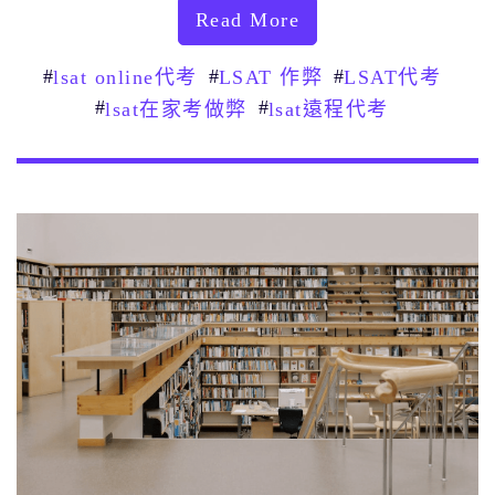
Read More
#
#
#
lsat online代考
LSAT 作弊
LSAT代考
#
#
lsat在家考做弊
lsat遠程代考