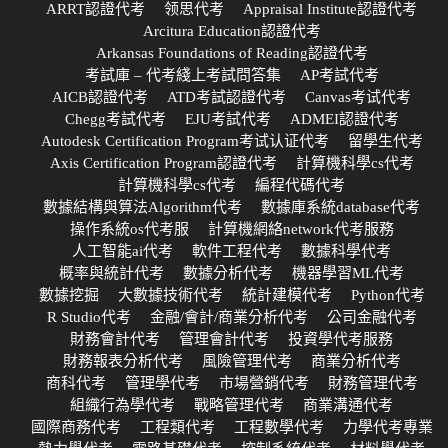
ARRT認證代考
领思代考
Appraisal Institute認證代考
Arcitura Education認證代考
Arkansas Foundations of Reading認證代考
考試庫 – 代考綫上考試問答集
AP考試代考
AICB認證代考
ATD考試認證代考
Canvas考试代考
Chegg考試代考
EJU考試代考
ADMEI認證代考
Autodesk Certification Program考试认证代考
留學生代考
Axis Certification Program認證代考
計算機科學cs代考
計算機科學cs代考
編程代碼代考
數據結構與算法Algorithm代考
數據庫系統database代考
操作系統os代考服
計算機網絡network代考服務
人工智能ai代考
軟件工程代考
數據科學代考
概率與統計代考
數據分析代考
機器學習ML代考
數據挖掘
大數據技術代考
統計建模代考
Python代考
R Studio代考
金融/會計/商業分析代考
公司金融代考
財務會計代考
管理會計代考
投資學代考服務
財務報表分析代考
風險管理代考
商業分析代考
商科代考
管理學代考
市場營銷代考
財務管理代考
組織行為學代考
戰略管理代考
商業溝通代考
國際商務代考
工程類代考
工程數學代考
力學代考專業