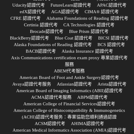
Udacity認證代考
FutureLearn認證代考
APAC認證代考
edX認證代考
AGA認證代考
CIMA® 認證代考
CFRE 認證代考
Alabama Foundations of Reading 認證代考
Certinia 認證代考
CA Technologies 認證代考
Brocade認證代考
Blue Prism 認證代考
BlackBerry認證代考
Blue Coat 認證代考
BICSI 認證代考
Alaska Foundations of Reading 認證代考
BCS 認證代考
BACB認證代考
Alaska Insurance 認證代考
Axis Communications certification exam proxy 專業認證代考
服務
ABEM代考服務
American Board of Foot and Ankle Surgery認證代考
Avaya認證代考服务
Atlassian認證代考
Arista認證代考
American Board of Imaging Informatics (ABII)認證代考
ACMA認證代考服務
ABPM認證代考
American College of Financial Services認證代考
American College of Histocompatibility & Immunogenetics
(ACHI)認證代考服务：專業協助您順利通過認證
ACSM認證代考
AHIMA認證代考
American Medical Informatics Association (AMIA)認證代考