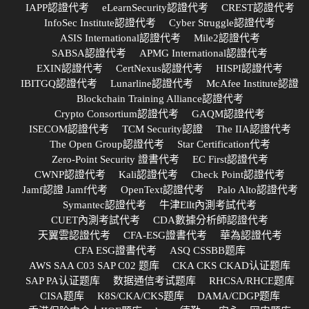
IAPP認證代考
eLearnSecurity認證代考
CREST認證代考
InfoSec Institute認證代考
Cyber Struggle認證代考
ASIS International認證代考
Mile2認證代考
SABSA認證代考
APMG International認證代考
EXIN認證代考
CertNexus認證代考
HISPI認證代考
IBITGQ認證代考
Lunarline認證代考
McAfee Institute認證
Blockchain Training Alliance認證代考
Crypto Consortium認證代考
GAQM認證代考
ISECOM認證代考
TCM Security認證
The IIA認證代考
The Open Group認證代考
Star Certification代考
Zero-Point Security 證書代考
EC First認證代考
CWNP認證代考
Kali認證代考
Check Point認證代考
Jamf認證 Jamf代考
OpenText認證代考
Palo Alto認證代考
Symantec認證代考
牛津Ellt內測考試代考
CUET內測考試代考
CDA數據分析師認證代考
天翼雲認證代考
CFA-ESG證書代考
華為認證代考
CFA ESG證書代考
ASQ CSSBB题库
AWS SAA C03 SAP C02 题库
CKA CKS CKAD认证题库
SAP PA认证题库
数据通信考试题库
RHCSA/RHCE题库
CISA题库
K8S/CKA/CKS题库
DAMA/CDGP题库