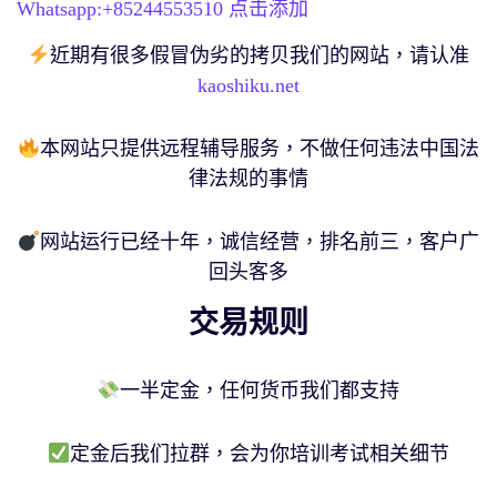
Whatsapp:+
85244553510
点击添加
近期有很多假冒伪劣的拷贝我们的网站，请认准
kaoshiku.net
本网站只提供远程辅导服务，不做任何违法中国法
律法规的事情
网站运行已经十年，诚信经营，排名前三，客户广
回头客多
交易规则
一半定金，任何货币我们都支持
定金后我们拉群，会为你培训考试相关细节