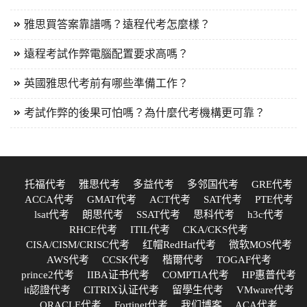
雅思買答案靠譜嗎？遠程代考怎麼樣？
遠程考試作弊電腦配置要求高嗎？
英國雅思代考前有哪些準備工作？
考試作弊的後果可怕嗎？為什麼代考機構更可靠？
托福代考
雅思代考
多益代考
多邻国代考
GRE代考
ACCA代考
GMAT代考
ACT代考
SAT代考
PTE代考
lsat代考
朗思代考
SSAT代考
思科代考
h3c代考
RHCE代考
ITIL代考
CKA/CKS代考
CISA/CISM/CRISC代考
红帽RedHat代考
微软MOS代考
AWS代考
CCSK代考
楷爾代考
TOGAF代考
prince2代考
IIBA证书代考
COMPTIA代考
HP惠普代考
it認證代考
CITRIX认证代考
留學生代考
VMware代考
ORACLE代考
Fortinet代考
我们博客
ACA代考