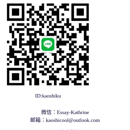
ID:kaoshiku
微信：Essay-Kathrine
邮箱：
kaoshicool@outlook.com