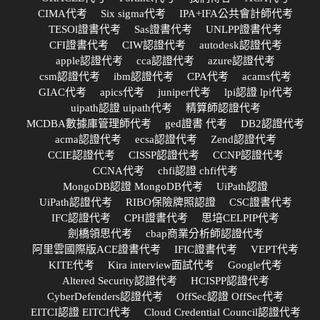
CIMA代考
Six sigma代考
IPA+IFA公共會計師代考
TESOl證書代考
Sas證書代考
UNLPP證書代考
CFI證書代考
CIW認證代考
autodesk認證代考
apple認證代考
cca認證代考
azure認證代考
csm認證代考
ibm認證代考
CPA代考
acams代考
GIAC代考
apics代考
juniper代考
lpi認證 lpi代考
uipath認證 uipath代考
精算師認證代考
MCDBA數據庫管理師代考
ged證書 代考
DB2認證代考
acma認證代考
ecsa認證代考
Zend認證代考
CCIE認證代考
CISSP認證代考
CCNP認證代考
CCNA代考
chfi認證 chfi代考
MongoDB認證 MongoDB代考
UiPath認證
UiPath認證代考
RIBO保險牌照認證
CSC證書代考
IFC認證代考
CPH證書代考
思培CELPIP代考
劍橋領思代考
cbap商業分析師認證代考
阿里雲國際版ACE證書代考
IFIC證書代考
VEPT代考
KITE代考
Kira interview面試代考
Google代考
Altered Security認證代考
HCISPP認證代考
CyberDefenders認證代考
OffSec認證 OffSec代考
EITCI認證 EITCI代考
Cloud Credential Council認證代考