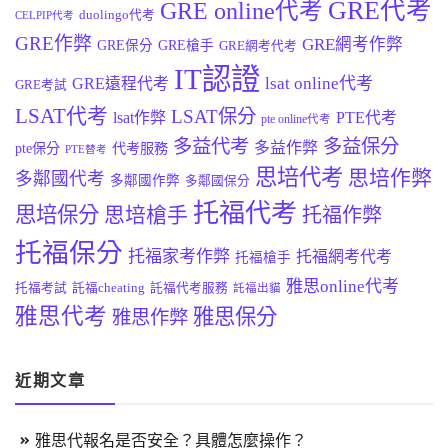
GRE代考
GRE online代考
duolingo代考
CELPIP代考
GRE作弊
GRE網考作弊
GRE保分
GRE槍手
GRE網考代考
IT認證
lsat online代考
GRE遠程代考
GRE考試
LSAT代考
LSAT保分
lsat作弊
PTE代考
pte online代考
多益代考
多益保分
多益作弊
pte保分
代考服務
PTE替考
思培代考
思培作弊
多鄰國代考
多鄰國作弊
多鄰國保分
托福代考
思培保分
思培槍手
托福作弊
托福保分
托福家考作弊
托福網考代考
托福槍手
雅思online代考
托福考試
託福cheating
託福代考服務
託福出貓
雅思代考
雅思保分
雅思作弊
近期文章
雅思代報名是否安全？具體怎麼操作？