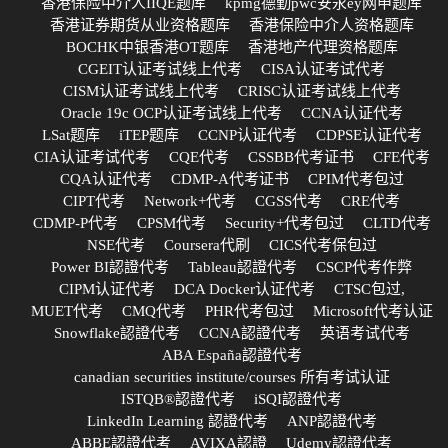
香港保险中介人IIQE题库
kpmg德勤pwc安永ey网申题库
香港证券期货从业资格题库
香港保险中介人资格题库
BOCHK中银香港OT题库
香港地产代理资格题库
CGEIT认证考试线上代考
CISA认证考试代考
CISM认证考试线上代考
CRISC认证考试线上代考
Oracle 19c OCP认证考试线上代考
CCNA认证代考
LSat题库
iTEP题库
CCNP认证代考
CDPSE认证代考
CIA认证考试代考
CQE代考
CSSBB代考证书
CFE代考
CQA认证代考
CDMP-A代考证书
CPIM代考包过
CIPT代考
Network+代考
CGSS代考
CRE代考
CDMP-P代考
CPSM代考
Security+代考包过
CLTD代考
NSE代考
Coursera代刷
CICS代考保包过
Power BI認證代考
Tableau認證代考
CSCP代考作弊
CIPM认证代考
DCA Docker认证代考
CTSC包过,
MUET代考
CMQ代考
PHR代考包过
Microsoft代考认证
Snowflake認證代考
CCNA認證代考
英语考试代考
ABA España認證代考
canadian securities institute/courses 所有考试认证
ISTQB®認證代考
iSQI認證代考
LinkedIn Learning 認證代考
ANP認證代考
ABBE認證代考
AVIXA認證
Udemy認證代考