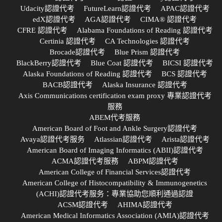
Udacity認證代考
FutureLearn認證代考
APAC認證代考
edX認證代考
AGA認證代考
CIMA® 認證代考
CFRE 認證代考
Alabama Foundations of Reading 認證代考
Certinia 認證代考
CA Technologies 認證代考
Brocade認證代考
Blue Prism 認證代考
BlackBerry認證代考
Blue Coat 認證代考
BICSI 認證代考
Alaska Foundations of Reading 認證代考
BCS 認證代考
BACB認證代考
Alaska Insurance 認證代考
Axis Communications certification exam proxy 專業認證代考
服務
ABEM代考服務
American Board of Foot and Ankle Surgery認證代考
Avaya認證代考服务
Atlassian認證代考
Arista認證代考
American Board of Imaging Informatics (ABII)認證代考
ACMA認證代考服務
ABPM認證代考
American College of Financial Services認證代考
American College of Histocompatibility & Immunogenetics
(ACHI)認證代考服务：專業協助您順利通過認證
ACSM認證代考
AHIMA認證代考
American Medical Informatics Association (AMIA)認證代考