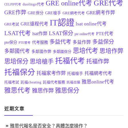
GRE代考
GRE online代考
duolingo代考
CELPIP代考
GRE作弊
GRE網考作弊
GRE保分
GRE槍手
GRE網考代考
IT認證
lsat online代考
GRE遠程代考
GRE考試
LSAT代考
LSAT保分
lsat作弊
PTE代考
pte online代考
多益代考
多益保分
多益作弊
pte保分
代考服務
PTE替考
思培代考
思培作弊
多鄰國代考
多鄰國作弊
多鄰國保分
托福代考
思培保分
思培槍手
托福作弊
托福保分
托福家考作弊
托福網考代考
托福槍手
雅思online代考
托福考試
託福cheating
託福代考服務
託福出貓
雅思代考
雅思保分
雅思作弊
近期文章
雅思代報名是否安全？具體怎麼操作？