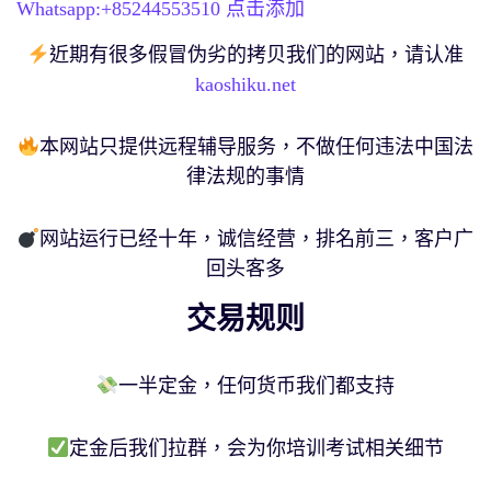
Whatsapp:+
85244553510
点击添加
近期有很多假冒伪劣的拷贝我们的网站，请认准
kaoshiku.net
本网站只提供远程辅导服务，不做任何违法中国法
律法规的事情
网站运行已经十年，诚信经营，排名前三，客户广
回头客多
交易规则
一半定金，任何货币我们都支持
定金后我们拉群，会为你培训考试相关细节