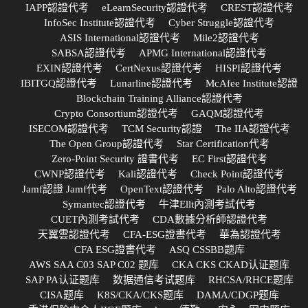
IAPP認證代考
eLearnSecurity認證代考
CREST認證代考
InfoSec Institute認證代考
Cyber Struggle認證代考
ASIS International認證代考
Mile2認證代考
SABSA認證代考
APMG International認證代考
EXIN認證代考
CertNexus認證代考
HISPI認證代考
IBITGQ認證代考
Lunarline認證代考
McAfee Institute認證
Blockchain Training Alliance認證代考
Crypto Consortium認證代考
GAQM認證代考
ISECOM認證代考
TCM Security認證
The IIA認證代考
The Open Group認證代考
Star Certification代考
Zero-Point Security 證書代考
EC First認證代考
CWNP認證代考
Kali認證代考
Check Point認證代考
Jamf認證 Jamf代考
OpenText認證代考
Palo Alto認證代考
Symantec認證代考
牛津Ellt內測考試代考
CUET內測考試代考
CDA數據分析師認證代考
天翼雲認證代考
CFA-ESG證書代考
華為認證代考
CFA ESG證書代考
ASQ CSSBB题库
AWS SAA C03 SAP C02 题库
CKA CKS CKAD认证题库
SAP PA认证题库
数据通信考试题库
RHCSA/RHCE题库
CISA题库
K8S/CKA/CKS题库
DAMA/CDGP题库