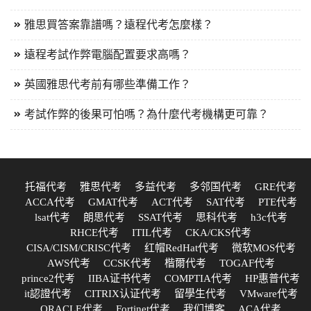
雅思買答案靠譜嗎？遠程代考怎麼樣？
遠程考試作弊電腦配置要求高嗎？
英國雅思代考前有哪些準備工作？
考試作弊的後果可怕嗎？為什麼代考機構更可靠？
托福代考
雅思代考
多益代考
多邻国代考
GRE代考
ACCA代考
GMAT代考
ACT代考
SAT代考
PTE代考
lsat代考
朗思代考
SSAT代考
思科代考
h3c代考
RHCE代考
ITIL代考
CKA/CKS代考
CISA/CISM/CRISC代考
红帽RedHat代考
微软MOS代考
AWS代考
CCSK代考
楷爾代考
TOGAF代考
prince2代考
IIBA证书代考
COMPTIA代考
HP惠普代考
it認證代考
CITRIX认证代考
留學生代考
VMware代考
ORACLE代考
Fortinet代考
我们博客
ACA代考