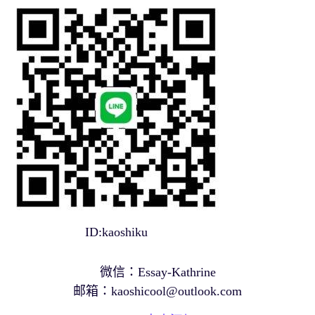
ID:kaoshiku
微信：Essay-Kathrine
邮箱：
kaoshicool@outlook.com