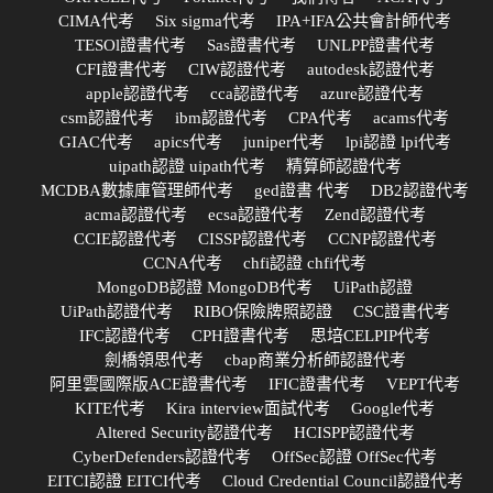
CIMA代考
Six sigma代考
IPA+IFA公共會計師代考
TESOl證書代考
Sas證書代考
UNLPP證書代考
CFI證書代考
CIW認證代考
autodesk認證代考
apple認證代考
cca認證代考
azure認證代考
csm認證代考
ibm認證代考
CPA代考
acams代考
GIAC代考
apics代考
juniper代考
lpi認證 lpi代考
uipath認證 uipath代考
精算師認證代考
MCDBA數據庫管理師代考
ged證書 代考
DB2認證代考
acma認證代考
ecsa認證代考
Zend認證代考
CCIE認證代考
CISSP認證代考
CCNP認證代考
CCNA代考
chfi認證 chfi代考
MongoDB認證 MongoDB代考
UiPath認證
UiPath認證代考
RIBO保險牌照認證
CSC證書代考
IFC認證代考
CPH證書代考
思培CELPIP代考
劍橋領思代考
cbap商業分析師認證代考
阿里雲國際版ACE證書代考
IFIC證書代考
VEPT代考
KITE代考
Kira interview面試代考
Google代考
Altered Security認證代考
HCISPP認證代考
CyberDefenders認證代考
OffSec認證 OffSec代考
EITCI認證 EITCI代考
Cloud Credential Council認證代考