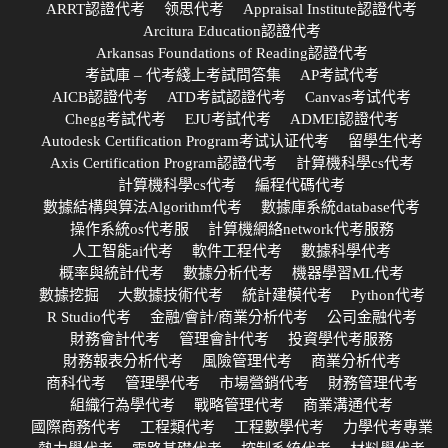
ARRT認證代考
领思代考
Appraisal Institute認證代考
Arcitura Education認證代考
Arkansas Foundations of Reading認證代考
考試庫 – 代考綫上考試問答集
AP考試代考
AICB認證代考
ATD考試認證代考
Canvas考试代考
Chegg考試代考
EJU考試代考
ADMEI認證代考
Autodesk Certification Program考试认证代考
留學生代考
Axis Certification Program認證代考
計算機科學cs代考
計算機科學cs代考
編程代碼代考
數據結構與算法Algorithm代考
數據庫系統database代考
操作系統os代考服
計算機網絡network代考服務
人工智能ai代考
軟件工程代考
數據科學代考
概率與統計代考
數據分析代考
機器學習ML代考
數據挖掘
大數據技術代考
統計建模代考
Python代考
R Studio代考
金融/會計/商業分析代考
公司金融代考
財務會計代考
管理會計代考
投資學代考服務
財務報表分析代考
風險管理代考
商業分析代考
商科代考
管理學代考
市場營銷代考
財務管理代考
組織行為學代考
戰略管理代考
商業溝通代考
國際商務代考
工程類代考
工程數學代考
力學代考專業