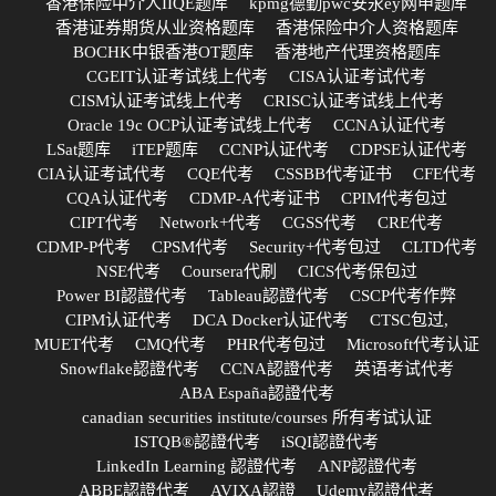
香港保险中介人IIQE题库
kpmg德勤pwc安永ey网申题库
香港证券期货从业资格题库
香港保险中介人资格题库
BOCHK中银香港OT题库
香港地产代理资格题库
CGEIT认证考试线上代考
CISA认证考试代考
CISM认证考试线上代考
CRISC认证考试线上代考
Oracle 19c OCP认证考试线上代考
CCNA认证代考
LSat题库
iTEP题库
CCNP认证代考
CDPSE认证代考
CIA认证考试代考
CQE代考
CSSBB代考证书
CFE代考
CQA认证代考
CDMP-A代考证书
CPIM代考包过
CIPT代考
Network+代考
CGSS代考
CRE代考
CDMP-P代考
CPSM代考
Security+代考包过
CLTD代考
NSE代考
Coursera代刷
CICS代考保包过
Power BI認證代考
Tableau認證代考
CSCP代考作弊
CIPM认证代考
DCA Docker认证代考
CTSC包过,
MUET代考
CMQ代考
PHR代考包过
Microsoft代考认证
Snowflake認證代考
CCNA認證代考
英语考试代考
ABA España認證代考
canadian securities institute/courses 所有考试认证
ISTQB®認證代考
iSQI認證代考
LinkedIn Learning 認證代考
ANP認證代考
ABBE認證代考
AVIXA認證
Udemy認證代考