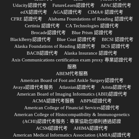
Udacity認證代考
FutureLearn認證代考
APAC認證代考
edX認證代考
AGA認證代考
CIMA® 認證代考
CFRE 認證代考
Alabama Foundations of Reading 認證代考
Certinia 認證代考
CA Technologies 認證代考
Brocade認證代考
Blue Prism 認證代考
BlackBerry認證代考
Blue Coat 認證代考
BICSI 認證代考
Alaska Foundations of Reading 認證代考
BCS 認證代考
BACB認證代考
Alaska Insurance 認證代考
Axis Communications certification exam proxy 專業認證代考
服務
ABEM代考服務
American Board of Foot and Ankle Surgery認證代考
Avaya認證代考服务
Atlassian認證代考
Arista認證代考
American Board of Imaging Informatics (ABII)認證代考
ACMA認證代考服務
ABPM認證代考
American College of Financial Services認證代考
American College of Histocompatibility & Immunogenetics
(ACHI)認證代考服务：專業協助您順利通過認證
ACSM認證代考
AHIMA認證代考
American Medical Informatics Association (AMIA)認證代考