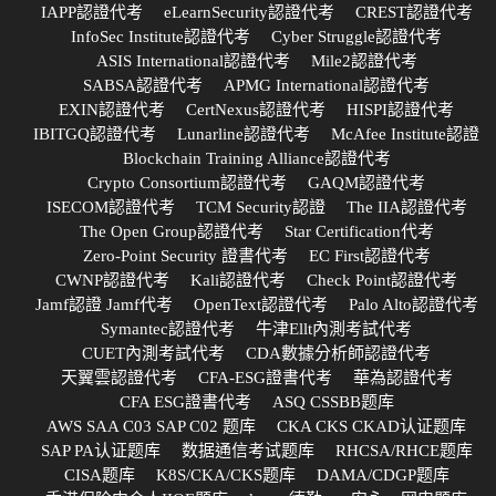
IAPP認證代考
eLearnSecurity認證代考
CREST認證代考
InfoSec Institute認證代考
Cyber Struggle認證代考
ASIS International認證代考
Mile2認證代考
SABSA認證代考
APMG International認證代考
EXIN認證代考
CertNexus認證代考
HISPI認證代考
IBITGQ認證代考
Lunarline認證代考
McAfee Institute認證
Blockchain Training Alliance認證代考
Crypto Consortium認證代考
GAQM認證代考
ISECOM認證代考
TCM Security認證
The IIA認證代考
The Open Group認證代考
Star Certification代考
Zero-Point Security 證書代考
EC First認證代考
CWNP認證代考
Kali認證代考
Check Point認證代考
Jamf認證 Jamf代考
OpenText認證代考
Palo Alto認證代考
Symantec認證代考
牛津Ellt內測考試代考
CUET內測考試代考
CDA數據分析師認證代考
天翼雲認證代考
CFA-ESG證書代考
華為認證代考
CFA ESG證書代考
ASQ CSSBB题库
AWS SAA C03 SAP C02 题库
CKA CKS CKAD认证题库
SAP PA认证题库
数据通信考试题库
RHCSA/RHCE题库
CISA题库
K8S/CKA/CKS题库
DAMA/CDGP题库