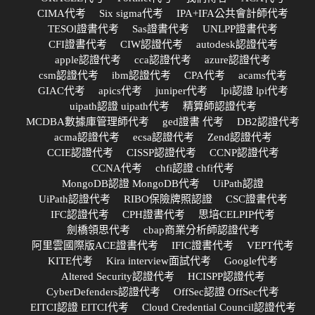
CIMA代考
Six sigma代考
IPA+IFA公共會計師代考
TESOl證書代考
Sas證書代考
UNLPP證書代考
CFI證書代考
CIW認證代考
autodesk認證代考
apple認證代考
cca認證代考
azure認證代考
csm認證代考
ibm認證代考
CPA代考
acams代考
GIAC代考
apics代考
juniper代考
lpi認證 lpi代考
uipath認證 uipath代考
精算師認證代考
MCDBA數據庫管理師代考
ged證書 代考
DB2認證代考
acma認證代考
ecsa認證代考
Zend認證代考
CCIE認證代考
CISSP認證代考
CCNP認證代考
CCNA代考
chfi認證 chfi代考
MongoDB認證 MongoDB代考
UiPath認證
UiPath認證代考
RIBO保險牌照認證
CSC證書代考
IFC認證代考
CPH證書代考
思培CELPIP代考
劍橋領思代考
cbap商業分析師認證代考
阿里雲國際版ACE證書代考
IFIC證書代考
VEPT代考
KITE代考
Kira interview面試代考
Google代考
Altered Security認證代考
HCISPP認證代考
CyberDefenders認證代考
OffSec認證 OffSec代考
EITCI認證 EITCI代考
Cloud Credential Council認證代考