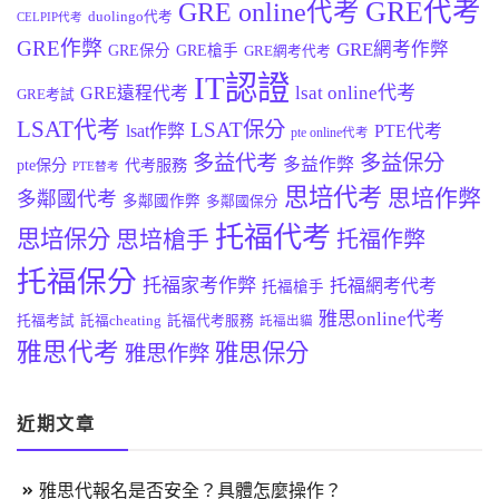
GRE代考
GRE online代考
duolingo代考
CELPIP代考
GRE作弊
GRE網考作弊
GRE保分
GRE槍手
GRE網考代考
IT認證
lsat online代考
GRE遠程代考
GRE考試
LSAT代考
LSAT保分
lsat作弊
PTE代考
pte online代考
多益代考
多益保分
多益作弊
pte保分
代考服務
PTE替考
思培代考
思培作弊
多鄰國代考
多鄰國作弊
多鄰國保分
托福代考
思培保分
思培槍手
托福作弊
托福保分
托福家考作弊
托福網考代考
托福槍手
雅思online代考
托福考試
託福cheating
託福代考服務
託福出貓
雅思代考
雅思保分
雅思作弊
近期文章
雅思代報名是否安全？具體怎麼操作？