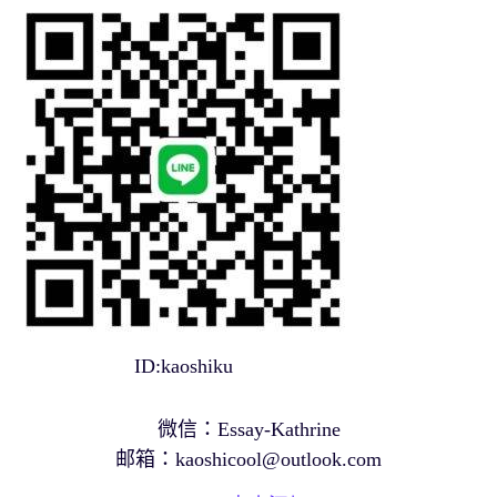
ID:kaoshiku
微信：Essay-Kathrine
邮箱：
kaoshicool@outlook.com