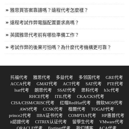
雅思買答案靠譜嗎？遠程代考怎麼樣？
遠程考試作弊電腦配置要求高嗎？
英國雅思代考前有哪些準備工作？
考試作弊的後果可怕嗎？為什麼代考機構更可靠？
托福代考
雅思代考
多益代考
多邻国代考
GRE代考
ACCA代考
GMAT代考
ACT代考
SAT代考
PTE代考
lsat代考
朗思代考
SSAT代考
思科代考
h3c代考
RHCE代考
ITIL代考
CKA/CKS代考
CISA/CISM/CRISC代考
红帽RedHat代考
微软MOS代考
AWS代考
CCSK代考
楷爾代考
TOGAF代考
prince2代考
IIBA证书代考
COMPTIA代考
HP惠普代考
it認證代考
CITRIX认证代考
留學生代考
VMware代考
ORACLE代考
Fortinet代考
我们博客
ACA代考