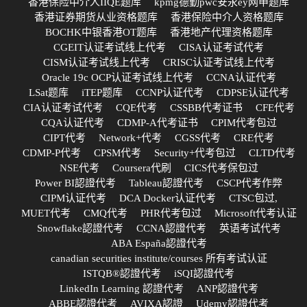
香港保险中介人IIQE题库
kpmg德勤pwc安永ey网申题库
香港证券期货从业资格题库
香港保险中介人资格题库
BOCHK中银香港OT题库
香港地产代理资格题库
CGEIT认证考试线上代考
CISA认证考试代考
CISM认证考试线上代考
CRISC认证考试线上代考
Oracle 19c OCP认证考试线上代考
CCNA认证代考
LSat题库
iTEP题库
CCNP认证代考
CDPSE认证代考
CIA认证考试代考
CQE代考
CSSBB代考证书
CFE代考
CQA认证代考
CDMP-A代考证书
CPIM代考包过
CIPT代考
Network+代考
CGSS代考
CRE代考
CDMP-P代考
CPSM代考
Security+代考包过
CLTD代考
NSE代考
Coursera代刷
CICS代考保包过
Power BI認證代考
Tableau認證代考
CSCP代考作弊
CIPM认证代考
DCA Docker认证代考
CTSC包过,
MUET代考
CMQ代考
PHR代考包过
Microsoft代考认证
Snowflake認證代考
CCNA認證代考
英语考试代考
ABA España認證代考
canadian securities institute/courses 所有考试认证
ISTQB®認證代考
iSQI認證代考
LinkedIn Learning 認證代考
ANP認證代考
ABBE認證代考
AVIXA認證
Udemy認證代考