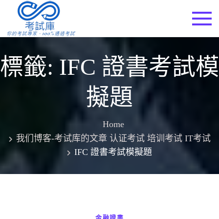
Skip
to
考試庫
content
標籤:
IFC 證書考試模
擬題
Home
我们博客-考试库的文章 认证考试 培训考试 IT考试
IFC 證書考試模擬題
金融證書