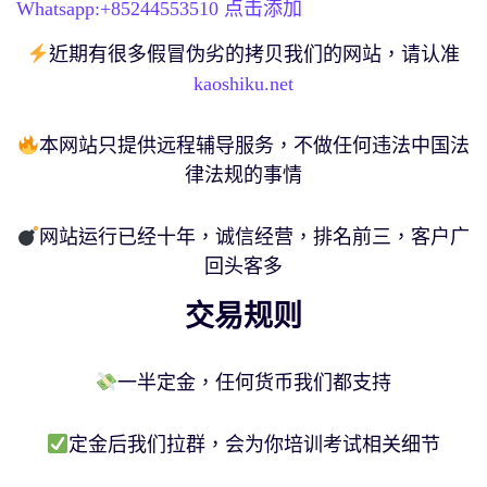
Whatsapp:+
85244553510
点击添加
近期有很多假冒伪劣的拷贝我们的网站，请认准
kaoshiku.net
本网站只提供远程辅导服务，不做任何违法中国法
律法规的事情
网站运行已经十年，诚信经营，排名前三，客户广
回头客多
交易规则
一半定金，任何货币我们都支持
定金后我们拉群，会为你培训考试相关细节