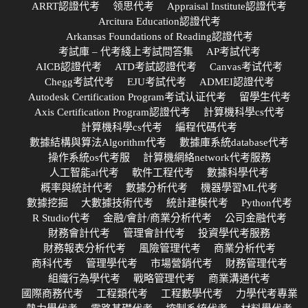
ARRT認證代考
领思代考
Appraisal Institute認證代考
Arcitura Education認證代考
Arkansas Foundations of Reading認證代考
考試庫 – 代考綫上考試問答集
AP考試代考
AICB認證代考
ATD考試認證代考
Canvas考试代考
Chegg考試代考
EJU考試代考
ADMEI認證代考
Autodesk Certification Program考试认证代考
留學生代考
Axis Certification Program認證代考
計算機科學cs代考
計算機科學cs代考
編程代碼代考
數據結構與算法Algorithm代考
數據庫系統database代考
操作系統os代考服
計算機網絡network代考服務
人工智能ai代考
軟件工程代考
數據科學代考
概率與統計代考
數據分析代考
機器學習ML代考
數據挖掘
大數據技術代考
統計建模代考
Python代考
R Studio代考
金融/會計/商業分析代考
公司金融代考
財務會計代考
管理會計代考
投資學代考服務
財務報表分析代考
風險管理代考
商業分析代考
商科代考
管理學代考
市場營銷代考
財務管理代考
組織行為學代考
戰略管理代考
商業溝通代考
國際商務代考
工程類代考
工程數學代考
力學代考專業