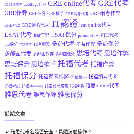
GRE代考
GRE online代考
duolingo代考
CELPIP代考
GRE作弊
GRE網考作弊
GRE保分
GRE槍手
GRE網考代考
IT認證
lsat online代考
GRE遠程代考
GRE考試
LSAT代考
LSAT保分
lsat作弊
PTE代考
pte online代考
多益代考
多益保分
多益作弊
pte保分
代考服務
PTE替考
思培代考
思培作弊
多鄰國代考
多鄰國作弊
多鄰國保分
托福代考
思培保分
思培槍手
托福作弊
托福保分
托福家考作弊
托福網考代考
托福槍手
雅思online代考
托福考試
託福cheating
託福代考服務
託福出貓
雅思代考
雅思保分
雅思作弊
近期文章
雅思代報名是否安全？具體怎麼操作？