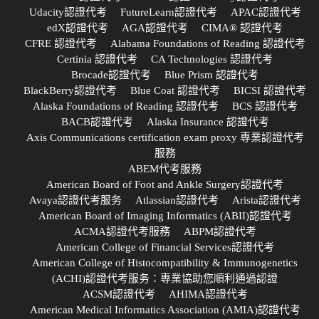
Udacity認證代考
FutureLearn認證代考
APAC認證代考
edX認證代考
AGA認證代考
CIMA® 認證代考
CFRE 認證代考
Alabama Foundations of Reading 認證代考
Certinia 認證代考
CA Technologies 認證代考
Brocade認證代考
Blue Prism 認證代考
BlackBerry認證代考
Blue Coat 認證代考
BICSI 認證代考
Alaska Foundations of Reading 認證代考
BCS 認證代考
BACB認證代考
Alaska Insurance 認證代考
Axis Communications certification exam proxy 專業認證代考
服務
ABEM代考服務
American Board of Foot and Ankle Surgery認證代考
Avaya認證代考服务
Atlassian認證代考
Arista認證代考
American Board of Imaging Informatics (ABII)認證代考
ACMA認證代考服務
ABPM認證代考
American College of Financial Services認證代考
American College of Histocompatibility & Immunogenetics
(ACHI)認證代考服务：專業協助您順利通過認證
ACSM認證代考
AHIMA認證代考
American Medical Informatics Association (AMIA)認證代考