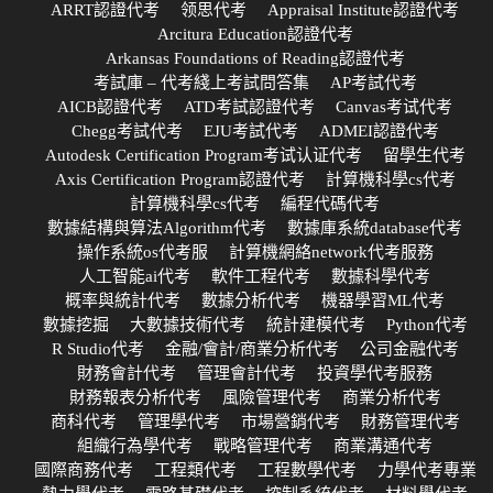
ARRT認證代考
领思代考
Appraisal Institute認證代考
Arcitura Education認證代考
Arkansas Foundations of Reading認證代考
考試庫 – 代考綫上考試問答集
AP考試代考
AICB認證代考
ATD考試認證代考
Canvas考试代考
Chegg考試代考
EJU考試代考
ADMEI認證代考
Autodesk Certification Program考试认证代考
留學生代考
Axis Certification Program認證代考
計算機科學cs代考
計算機科學cs代考
編程代碼代考
數據結構與算法Algorithm代考
數據庫系統database代考
操作系統os代考服
計算機網絡network代考服務
人工智能ai代考
軟件工程代考
數據科學代考
概率與統計代考
數據分析代考
機器學習ML代考
數據挖掘
大數據技術代考
統計建模代考
Python代考
R Studio代考
金融/會計/商業分析代考
公司金融代考
財務會計代考
管理會計代考
投資學代考服務
財務報表分析代考
風險管理代考
商業分析代考
商科代考
管理學代考
市場營銷代考
財務管理代考
組織行為學代考
戰略管理代考
商業溝通代考
國際商務代考
工程類代考
工程數學代考
力學代考專業