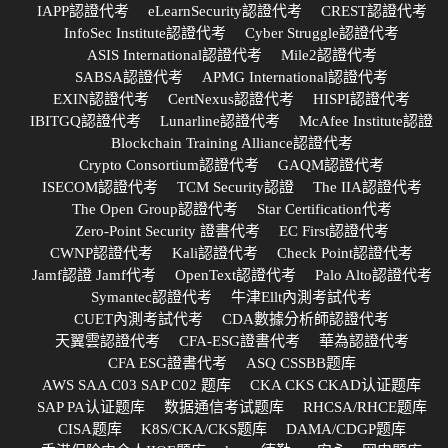
IAPP認證代考
eLearnSecurity認證代考
CREST認證代考
InfoSec Institute認證代考
Cyber Struggle認證代考
ASIS International認證代考
Mile2認證代考
SABSA認證代考
APMG International認證代考
EXIN認證代考
CertNexus認證代考
HISPI認證代考
IBITGQ認證代考
Lunarline認證代考
McAfee Institute認證
Blockchain Training Alliance認證代考
Crypto Consortium認證代考
GAQM認證代考
ISECOM認證代考
TCM Security認證
The IIA認證代考
The Open Group認證代考
Star Certification代考
Zero-Point Security 證書代考
EC First認證代考
CWNP認證代考
Kali認證代考
Check Point認證代考
Jamf認證 Jamf代考
OpenText認證代考
Palo Alto認證代考
Symantec認證代考
牛津Ellt內測考試代考
CUET內測考試代考
CDA數據分析師認證代考
天翼雲認證代考
CFA-ESG證書代考
華為認證代考
CFA ESG證書代考
ASQ CSSBB题库
AWS SAA C03 SAP C02 题库
CKA CKS CKAD认证题库
SAP PA认证题库
数据通信考试题库
RHCSA/RHCE题库
CISA题库
K8S/CKA/CKS题库
DAMA/CDGP题库