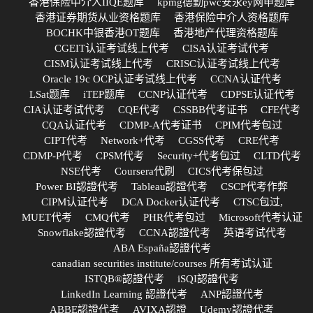
香港保险中介人IIQE题库
kpmg德勤pwc安永ey网申题库
香港证券期货从业资格题库
香港保险中介人资格题库
BOCHK中银香港OT题库
香港地产代理资格题库
CGEIT认证考试线上代考
CISA认证考试代考
CISM认证考试线上代考
CRISC认证考试线上代考
Oracle 19c OCP认证考试线上代考
CCNA认证代考
LSat题库
iTEP题库
CCNP认证代考
CDPSE认证代考
CIA认证考试代考
CQE代考
CSSBB代考证书
CFE代考
CQA认证代考
CDMP-A代考证书
CPIM代考包过
CIPT代考
Network+代考
CGSS代考
CRE代考
CDMP-P代考
CPSM代考
Security+代考包过
CLTD代考
NSE代考
Coursera代刷
CICS代考保包过
Power BI認證代考
Tableau認證代考
CSCP代考作弊
CIPM认证代考
DCA Docker认证代考
CTSC包过,
MUET代考
CMQ代考
PHR代考包过
Microsoft代考认证
Snowflake認證代考
CCNA認證代考
英语考试代考
ABA España認證代考
canadian securities institute/courses 所有考试认证
ISTQB®認證代考
iSQI認證代考
LinkedIn Learning 認證代考
ANP認證代考
ABBE認證代考
AVIXA認證
Udemy認證代考