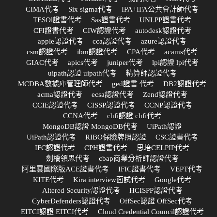
CIMA代考
Six sigma代考
IPA+IFA公共會計師代考
TESOl證書代考
Sas證書代考
UNLPP證書代考
CFI證書代考
CIW認證代考
autodesk認證代考
apple認證代考
cca認證代考
azure認證代考
csm認證代考
ibm認證代考
CPA代考
acams代考
GIAC代考
apics代考
juniper代考
lpi認證 lpi代考
uipath認證 uipath代考
精算師認證代考
MCDBA數據庫管理師代考
ged證書 代考
DB2認證代考
acma認證代考
ecsa認證代考
Zend認證代考
CCIE認證代考
CISSP認證代考
CCNP認證代考
CCNA代考
chfi認證 chfi代考
MongoDB認證 MongoDB代考
UiPath認證
UiPath認證代考
RIBO保險牌照認證
CSC證書代考
IFC認證代考
CPH證書代考
思培CELPIP代考
劍橋領思代考
cbap商業分析師認證代考
阿里雲國際版ACE證書代考
IFIC證書代考
VEPT代考
KITE代考
Kira interview面試代考
Google代考
Altered Security認證代考
HCISPP認證代考
CyberDefenders認證代考
OffSec認證 OffSec代考
EITCI認證 EITCI代考
Cloud Credential Council認證代考