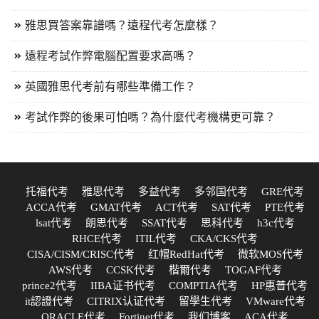
雅思買答案靠譜嗎？遠程代考怎麼樣？
遠程考試作弊電腦配置要求高嗎？
英國雅思代考前有哪些準備工作？
考試作弊的後果可怕嗎？為什麼代考機構更可靠？
托福代考
雅思代考
多益代考
多邻国代考
GRE代考
ACCA代考
GMAT代考
ACT代考
SAT代考
PTE代考
lsat代考
朗思代考
SSAT代考
思科代考
h3c代考
RHCE代考
ITIL代考
CKA/CKS代考
CISA/CISM/CRISC代考
红帽RedHat代考
微软MOS代考
AWS代考
CCSK代考
楷爾代考
TOGAF代考
prince2代考
IIBA证书代考
COMPTIA代考
HP惠普代考
it認證代考
CITRIX认证代考
留學生代考
VMware代考
ORACLE代考
Fortinet代考
我们博客
ACA代考