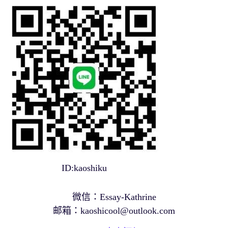
ID:kaoshiku
微信：Essay-Kathrine
邮箱：
kaoshicool@outlook.com