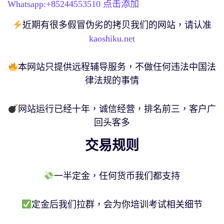
Whatsapp:+
85244553510
点击添加
近期有很多假冒伪劣的拷贝我们的网站，请认准
kaoshiku.net
本网站只提供远程辅导服务，不做任何违法中国法
律法规的事情
网站运行已经十年，诚信经营，排名前三，客户广
回头客多
交易规则
一半定金，任何货币我们都支持
定金后我们拉群，会为你培训考试相关细节