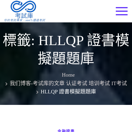
Skip
to
考試庫
content
標籤:
HLLQP 證書模
擬題題庫
Home
我们博客-考试库的文章 认证考试 培训考试 IT考试
HLLQP 證書模擬題題庫
金融證書