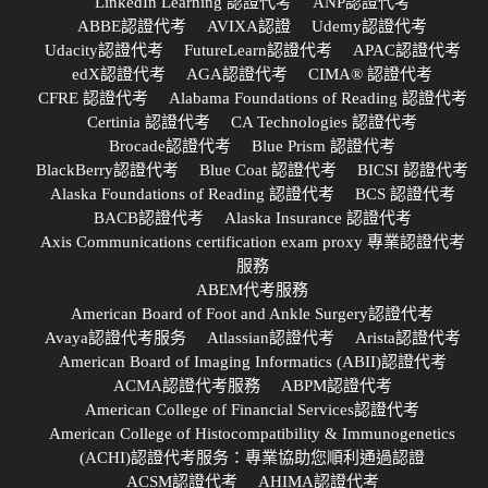
LinkedIn Learning 認證代考
ANP認證代考
ABBE認證代考
AVIXA認證
Udemy認證代考
Udacity認證代考
FutureLearn認證代考
APAC認證代考
edX認證代考
AGA認證代考
CIMA® 認證代考
CFRE 認證代考
Alabama Foundations of Reading 認證代考
Certinia 認證代考
CA Technologies 認證代考
Brocade認證代考
Blue Prism 認證代考
BlackBerry認證代考
Blue Coat 認證代考
BICSI 認證代考
Alaska Foundations of Reading 認證代考
BCS 認證代考
BACB認證代考
Alaska Insurance 認證代考
Axis Communications certification exam proxy 專業認證代考
服務
ABEM代考服務
American Board of Foot and Ankle Surgery認證代考
Avaya認證代考服务
Atlassian認證代考
Arista認證代考
American Board of Imaging Informatics (ABII)認證代考
ACMA認證代考服務
ABPM認證代考
American College of Financial Services認證代考
American College of Histocompatibility & Immunogenetics
(ACHI)認證代考服务：專業協助您順利通過認證
ACSM認證代考
AHIMA認證代考