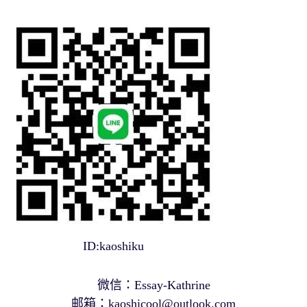
ID:kaoshiku
微信：Essay-Kathrine
邮箱：
kaoshicool@outlook.com