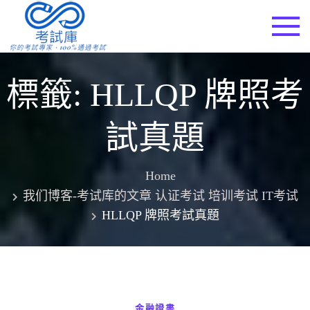
Skip
to
考試庫
content
標籤:
HLLQP 牌照考
試真題
Home
我们博客-考试库的文章 认证考试 培训考试 IT考试
HLLQP 牌照考試真題
金融證書