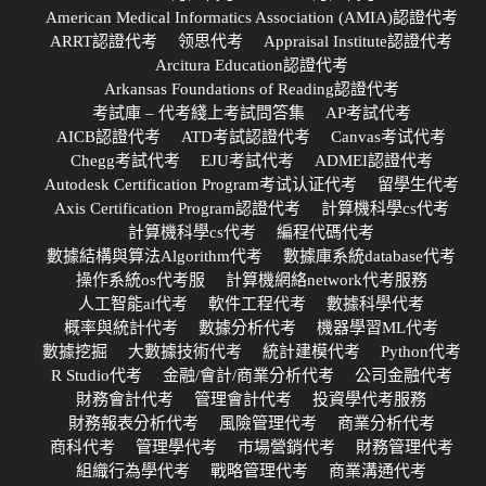
American Medical Informatics Association (AMIA)認證代考
ARRT認證代考
领思代考
Appraisal Institute認證代考
Arcitura Education認證代考
Arkansas Foundations of Reading認證代考
考試庫 – 代考綫上考試問答集
AP考試代考
AICB認證代考
ATD考試認證代考
Canvas考试代考
Chegg考試代考
EJU考試代考
ADMEI認證代考
Autodesk Certification Program考试认证代考
留學生代考
Axis Certification Program認證代考
計算機科學cs代考
計算機科學cs代考
編程代碼代考
數據結構與算法Algorithm代考
數據庫系統database代考
操作系統os代考服
計算機網絡network代考服務
人工智能ai代考
軟件工程代考
數據科學代考
概率與統計代考
數據分析代考
機器學習ML代考
數據挖掘
大數據技術代考
統計建模代考
Python代考
R Studio代考
金融/會計/商業分析代考
公司金融代考
財務會計代考
管理會計代考
投資學代考服務
財務報表分析代考
風險管理代考
商業分析代考
商科代考
管理學代考
市場營銷代考
財務管理代考
組織行為學代考
戰略管理代考
商業溝通代考