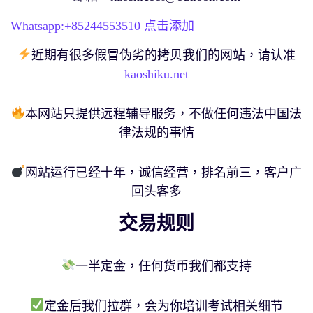
Whatsapp:+
85244553510
点击添加
近期有很多假冒伪劣的拷贝我们的网站，请认准
kaoshiku.net
本网站只提供远程辅导服务，不做任何违法中国法
律法规的事情
网站运行已经十年，诚信经营，排名前三，客户广
回头客多
交易规则
一半定金，任何货币我们都支持
定金后我们拉群，会为你培训考试相关细节