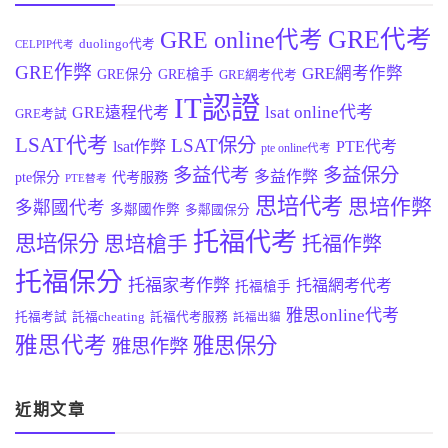
GRE代考
GRE online代考
duolingo代考
CELPIP代考
GRE作弊
GRE網考作弊
GRE保分
GRE槍手
GRE網考代考
IT認證
lsat online代考
GRE遠程代考
GRE考試
LSAT代考
LSAT保分
lsat作弊
PTE代考
pte online代考
多益代考
多益保分
多益作弊
pte保分
代考服務
PTE替考
思培代考
思培作弊
多鄰國代考
多鄰國作弊
多鄰國保分
托福代考
思培保分
思培槍手
托福作弊
托福保分
托福家考作弊
托福網考代考
托福槍手
雅思online代考
托福考試
託福cheating
託福代考服務
託福出貓
雅思代考
雅思保分
雅思作弊
近期文章