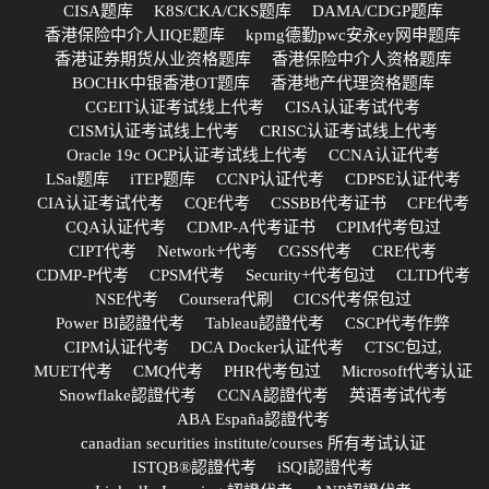
CISA题库
K8S/CKA/CKS题库
DAMA/CDGP题库
香港保险中介人IIQE题库
kpmg德勤pwc安永ey网申题库
香港证券期货从业资格题库
香港保险中介人资格题库
BOCHK中银香港OT题库
香港地产代理资格题库
CGEIT认证考试线上代考
CISA认证考试代考
CISM认证考试线上代考
CRISC认证考试线上代考
Oracle 19c OCP认证考试线上代考
CCNA认证代考
LSat题库
iTEP题库
CCNP认证代考
CDPSE认证代考
CIA认证考试代考
CQE代考
CSSBB代考证书
CFE代考
CQA认证代考
CDMP-A代考证书
CPIM代考包过
CIPT代考
Network+代考
CGSS代考
CRE代考
CDMP-P代考
CPSM代考
Security+代考包过
CLTD代考
NSE代考
Coursera代刷
CICS代考保包过
Power BI認證代考
Tableau認證代考
CSCP代考作弊
CIPM认证代考
DCA Docker认证代考
CTSC包过,
MUET代考
CMQ代考
PHR代考包过
Microsoft代考认证
Snowflake認證代考
CCNA認證代考
英语考试代考
ABA España認證代考
canadian securities institute/courses 所有考试认证
ISTQB®認證代考
iSQI認證代考