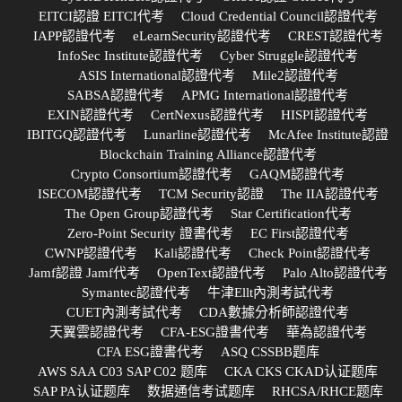
EITCI認證 EITCI代考
Cloud Credential Council認證代考
IAPP認證代考
eLearnSecurity認證代考
CREST認證代考
InfoSec Institute認證代考
Cyber Struggle認證代考
ASIS International認證代考
Mile2認證代考
SABSA認證代考
APMG International認證代考
EXIN認證代考
CertNexus認證代考
HISPI認證代考
IBITGQ認證代考
Lunarline認證代考
McAfee Institute認證
Blockchain Training Alliance認證代考
Crypto Consortium認證代考
GAQM認證代考
ISECOM認證代考
TCM Security認證
The IIA認證代考
The Open Group認證代考
Star Certification代考
Zero-Point Security 證書代考
EC First認證代考
CWNP認證代考
Kali認證代考
Check Point認證代考
Jamf認證 Jamf代考
OpenText認證代考
Palo Alto認證代考
Symantec認證代考
牛津Ellt內測考試代考
CUET內測考試代考
CDA數據分析師認證代考
天翼雲認證代考
CFA-ESG證書代考
華為認證代考
CFA ESG證書代考
ASQ CSSBB题库
AWS SAA C03 SAP C02 题库
CKA CKS CKAD认证题库
SAP PA认证题库
数据通信考试题库
RHCSA/RHCE题库