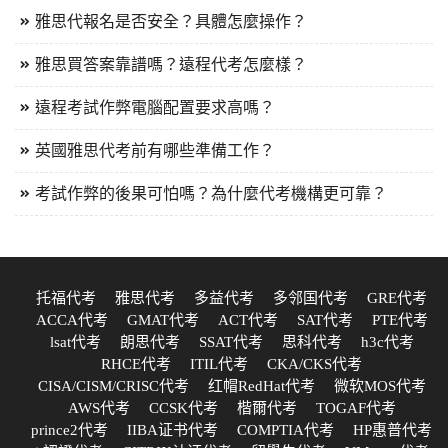
雅思代報名是否安全？具體怎麼操作？
雅思買答案靠譜嗎？遠程代考怎麼樣？
遠程考試作弊電腦配置要求高嗎？
英國雅思代考前有哪些準備工作？
考試作弊的後果可怕嗎？為什麼代考機構更可靠？
托福代考
雅思代考
多益代考
多邻国代考
GRE代考
ACCA代考
GMAT代考
ACT代考
SAT代考
PTE代考
lsat代考
朗思代考
SSAT代考
思科代考
h3c代考
RHCE代考
ITIL代考
CKA/CKS代考
CISA/CISM/CRISC代考
红帽RedHat代考
微软MOS代考
AWS代考
CCSK代考
楷爾代考
TOGAF代考
prince2代考
IIBA证书代考
COMPTIA代考
HP惠普代考