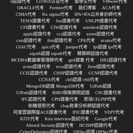
it認證代考
CITRIX认证代考
留學生代考
VMware代考
ORACLE代考
Fortinet代考
我们博客
ACA代考
CIMA代考
Six sigma代考
IPA+IFA公共會計師代考
TESOl證書代考
Sas證書代考
UNLPP證書代考
CFI證書代考
CIW認證代考
autodesk認證代考
apple認證代考
cca認證代考
azure認證代考
csm認證代考
ibm認證代考
CPA代考
acams代考
GIAC代考
apics代考
juniper代考
lpi認證 lpi代考
uipath認證 uipath代考
精算師認證代考
MCDBA數據庫管理師代考
ged證書 代考
DB2認證代考
acma認證代考
ecsa認證代考
Zend認證代考
CCIE認證代考
CISSP認證代考
CCNP認證代考
CCNA代考
chfi認證 chfi代考
MongoDB認證 MongoDB代考
UiPath認證
UiPath認證代考
RIBO保險牌照認證
CSC證書代考
IFC認證代考
CPH證書代考
思培CELPIP代考
劍橋領思代考
cbap商業分析師認證代考
阿里雲國際版ACE證書代考
IFIC證書代考
VEPT代考
KITE代考
Kira interview面試代考
Google代考
Altered Security認證代考
HCISPP認證代考
CyberDefenders認證代考
OffSec認證 OffSec代考