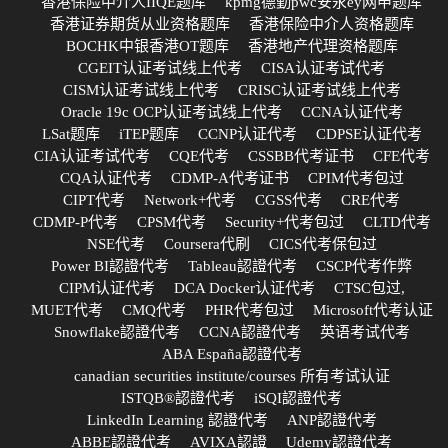
香港保险中介人IIQE题库
kpmg德勤pwc安永ey网申题库
香港证券期货从业资格题库
香港保险中介人资格题库
BOCHK中银香港OT题库
香港地产代理资格题库
CGEIT认证考试线上代考
CISA认证考试代考
CISM认证考试线上代考
CRISC认证考试线上代考
Oracle 19c OCP认证考试线上代考
CCNA认证代考
LSat题库
iTEP题库
CCNP认证代考
CDPSE认证代考
CIA认证考试代考
CQE代考
CSSBB代考证书
CFE代考
CQA认证代考
CDMP-A代考证书
CPIM代考包过
CIPT代考
Network+代考
CGSS代考
CRE代考
CDMP-P代考
CPSM代考
Security+代考包过
CLTD代考
NSE代考
Coursera代刷
CICS代考保包过
Power BI認證代考
Tableau認證代考
CSCP代考作弊
CIPM认证代考
DCA Docker认证代考
CTSC包过,
MUET代考
CMQ代考
PHR代考包过
Microsoft代考认证
Snowflake認證代考
CCNA認證代考
英语考试代考
ABA España認證代考
canadian securities institute/courses 所有考试认证
ISTQB®認證代考
iSQI認證代考
LinkedIn Learning 認證代考
ANP認證代考
ABBE認證代考
AVIXA認證
Udemy認證代考