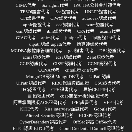
CIMA代考
Six sigma代考
IPA+IFA公共會計師代考
TESOl證書代考
Sas證書代考
UNLPP證書代考
CFI證書代考
CIW認證代考
autodesk認證代考
apple認證代考
cca認證代考
azure認證代考
csm認證代考
ibm認證代考
CPA代考
acams代考
GIAC代考
apics代考
juniper代考
lpi認證 lpi代考
uipath認證 uipath代考
精算師認證代考
MCDBA數據庫管理師代考
ged證書 代考
DB2認證代考
acma認證代考
ecsa認證代考
Zend認證代考
CCIE認證代考
CISSP認證代考
CCNP認證代考
CCNA代考
chfi認證 chfi代考
MongoDB認證 MongoDB代考
UiPath認證
UiPath認證代考
RIBO保險牌照認證
CSC證書代考
IFC認證代考
CPH證書代考
思培CELPIP代考
劍橋領思代考
cbap商業分析師認證代考
阿里雲國際版ACE證書代考
IFIC證書代考
VEPT代考
KITE代考
Kira interview面試代考
Google代考
Altered Security認證代考
HCISPP認證代考
CyberDefenders認證代考
OffSec認證 OffSec代考
EITCI認證 EITCI代考
Cloud Credential Council認證代考