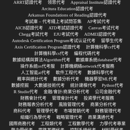
ARRT認證代考
领思代考
Appraisal Institute認證代考
Arcitura Education認證代考
Arkansas Foundations of Reading認證代考
考試庫 – 代考綫上考試問答集
AP考試代考
AICB認證代考
ATD考試認證代考
Canvas考试代考
Chegg考試代考
EJU考試代考
ADMEI認證代考
Autodesk Certification Program考试认证代考
留學生代考
Axis Certification Program認證代考
計算機科學cs代考
計算機科學cs代考
編程代碼代考
數據結構與算法Algorithm代考
數據庫系統database代考
操作系統os代考服
計算機網絡network代考服務
人工智能ai代考
軟件工程代考
數據科學代考
概率與統計代考
數據分析代考
機器學習ML代考
數據挖掘
大數據技術代考
統計建模代考
Python代考
R Studio代考
金融/會計/商業分析代考
公司金融代考
財務會計代考
管理會計代考
投資學代考服務
財務報表分析代考
風險管理代考
商業分析代考
商科代考
管理學代考
市場營銷代考
財務管理代考
組織行為學代考
戰略管理代考
商業溝通代考
國際商務代考
工程類代考
工程數學代考
力學代考專業