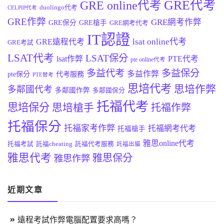
GRE代考
GRE online代考
duolingo代考
CELPIP代考
GRE作弊
GRE網考作弊
GRE保分
GRE槍手
GRE網考代考
IT認證
lsat online代考
GRE遠程代考
GRE考試
LSAT代考
LSAT保分
lsat作弊
PTE代考
pte online代考
多益代考
多益保分
多益作弊
pte保分
代考服務
PTE替考
思培代考
思培作弊
多鄰國代考
多鄰國作弊
多鄰國保分
托福代考
思培保分
思培槍手
托福作弊
托福保分
托福家考作弊
托福網考代考
托福槍手
雅思online代考
托福考試
託福cheating
託福代考服務
託福出貓
雅思代考
雅思保分
雅思作弊
近期文章
遠程考試作弊電腦配置要求高嗎？