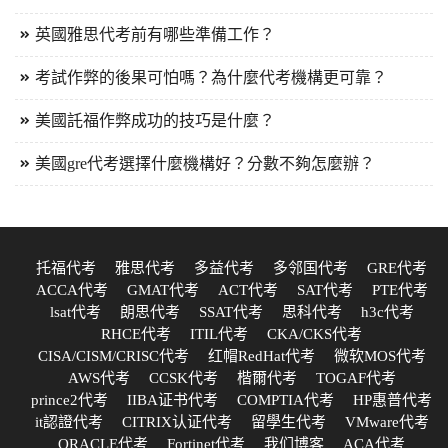
英國雅思代考前有哪些準備工作？
考試作弊的後果可怕嗎？為什麼代考機構更可靠？
美國託福作弊成功的技巧是什麼？
美國gre代考選擇什麼機構好？分數不夠怎麼辦？
托福代考
雅思代考
多益代考
多邻国代考
GRE代考
ACCA代考
GMAT代考
ACT代考
SAT代考
PTE代考
lsat代考
朗思代考
SSAT代考
思科代考
h3c代考
RHCE代考
ITIL代考
CKA/CKS代考
CISA/CISM/CRISC代考
红帽RedHat代考
微软MOS代考
AWS代考
CCSK代考
楷爾代考
TOGAF代考
prince2代考
IIBA证书代考
COMPTIA代考
HP惠普代考
it認證代考
CITRIX认证代考
留學生代考
VMware代考
ORACLE代考
Fortinet代考
我们博客
ACA代考