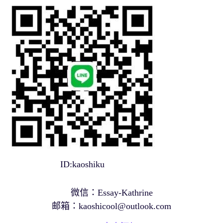
ID:kaoshiku
微信：Essay-Kathrine
邮箱：
kaoshicool@outlook.com