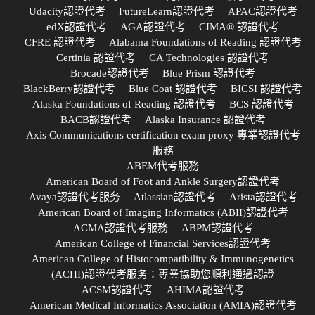
Udacity認證代考
FutureLearn認證代考
APAC認證代考
edX認證代考
AGA認證代考
CIMA® 認證代考
CFRE 認證代考
Alabama Foundations of Reading 認證代考
Certinia 認證代考
CA Technologies 認證代考
Brocade認證代考
Blue Prism 認證代考
BlackBerry認證代考
Blue Coat 認證代考
BICSI 認證代考
Alaska Foundations of Reading 認證代考
BCS 認證代考
BACB認證代考
Alaska Insurance 認證代考
Axis Communications certification exam proxy 專業認證代考
服務
ABEM代考服務
American Board of Foot and Ankle Surgery認證代考
Avaya認證代考服务
Atlassian認證代考
Arista認證代考
American Board of Imaging Informatics (ABII)認證代考
ACMA認證代考服務
ABPM認證代考
American College of Financial Services認證代考
American College of Histocompatibility & Immunogenetics
(ACHI)認證代考服务：專業協助您順利通過認證
ACSM認證代考
AHIMA認證代考
American Medical Informatics Association (AMIA)認證代考