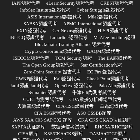
IAPP認證代考
eLearnSecurity認證代考
CREST認證代考
InfoSec Institute認證代考
Cyber Struggle認證代考
ASIS International認證代考
Mile2認證代考
SABSA認證代考
APMG International認證代考
EXIN認證代考
CertNexus認證代考
HISPI認證代考
IBITGQ認證代考
Lunarline認證代考
McAfee Institute認證
Blockchain Training Alliance認證代考
Crypto Consortium認證代考
GAQM認證代考
ISECOM認證代考
TCM Security認證
The IIA認證代考
The Open Group認證代考
Star Certification代考
Zero-Point Security 證書代考
EC First認證代考
CWNP認證代考
Kali認證代考
Check Point認證代考
Jamf認證 Jamf代考
OpenText認證代考
Palo Alto認證代考
Symantec認證代考
牛津Ellt內測考試代考
CUET內測考試代考
CDA數據分析師認證代考
天翼雲認證代考
CFA-ESG證書代考
華為認證代考
CFA ESG證書代考
ASQ CSSBB题库
AWS SAA C03 SAP C02 题库
CKA CKS CKAD认证题库
SAP PA认证题库
数据通信考试题库
RHCSA/RHCE题库
CISA题库
K8S/CKA/CKS题库
DAMA/CDGP题库