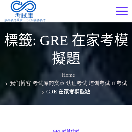
Skip
to
考試庫
content
標籤:
GRE 在家考模
擬題
Home
我们博客-考试库的文章 认证考试 培训考试 IT考试
GRE 在家考模擬題
GRE考試代考