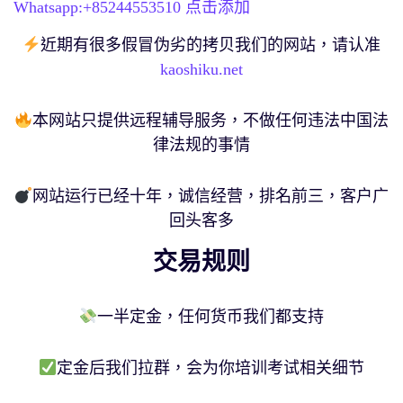
Whatsapp:+
85244553510
点击添加
近期有很多假冒伪劣的拷贝我们的网站，请认准
kaoshiku.net
本网站只提供远程辅导服务，不做任何违法中国法
律法规的事情
网站运行已经十年，诚信经营，排名前三，客户广
回头客多
交易规则
一半定金，任何货币我们都支持
定金后我们拉群，会为你培训考试相关细节