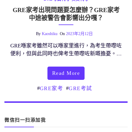
GRE家考出現問題要怎麼辦？GRE家考
中途被警告會影嚮出分嘎？
By
Kaoshiku
On
2023年2月12日
GRE喺家考雖然可以喺家里進行，為考生帶嚟咗
便利，但與此同時也俾考生帶嚟咗新嘅擔憂。…
Read More
#
#
GRE家考
GRE考試
微信扫一扫添加我