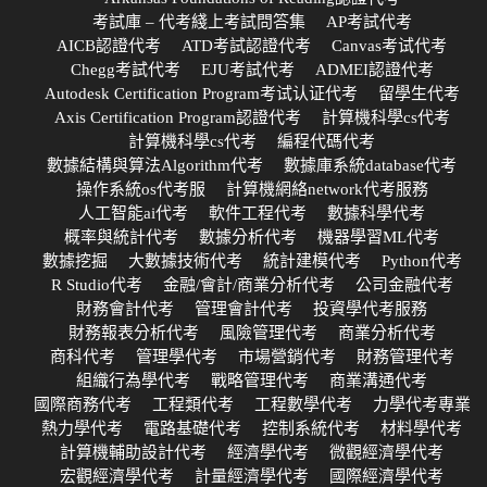
考試庫 – 代考綫上考試問答集
AP考試代考
AICB認證代考
ATD考試認證代考
Canvas考试代考
Chegg考試代考
EJU考試代考
ADMEI認證代考
Autodesk Certification Program考试认证代考
留學生代考
Axis Certification Program認證代考
計算機科學cs代考
計算機科學cs代考
編程代碼代考
數據結構與算法Algorithm代考
數據庫系統database代考
操作系統os代考服
計算機網絡network代考服務
人工智能ai代考
軟件工程代考
數據科學代考
概率與統計代考
數據分析代考
機器學習ML代考
數據挖掘
大數據技術代考
統計建模代考
Python代考
R Studio代考
金融/會計/商業分析代考
公司金融代考
財務會計代考
管理會計代考
投資學代考服務
財務報表分析代考
風險管理代考
商業分析代考
商科代考
管理學代考
市場營銷代考
財務管理代考
組織行為學代考
戰略管理代考
商業溝通代考
國際商務代考
工程類代考
工程數學代考
力學代考專業
熱力學代考
電路基礎代考
控制系統代考
材料學代考
計算機輔助設計代考
經濟學代考
微觀經濟學代考
宏觀經濟學代考
計量經濟學代考
國際經濟學代考