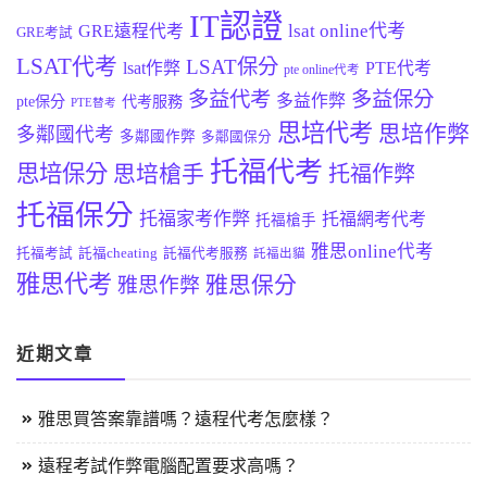
IT認證
lsat online代考
GRE遠程代考
GRE考試
LSAT代考
LSAT保分
lsat作弊
PTE代考
pte online代考
多益代考
多益保分
多益作弊
pte保分
代考服務
PTE替考
思培代考
思培作弊
多鄰國代考
多鄰國作弊
多鄰國保分
托福代考
思培保分
思培槍手
托福作弊
托福保分
托福家考作弊
托福網考代考
托福槍手
雅思online代考
托福考試
託福cheating
託福代考服務
託福出貓
雅思代考
雅思保分
雅思作弊
近期文章
雅思買答案靠譜嗎？遠程代考怎麼樣？
遠程考試作弊電腦配置要求高嗎？