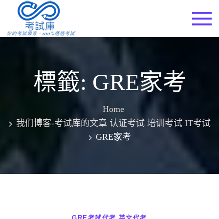
Skip
to
考試庫
content
標籤:
GRE家考
Home
我们博客-考试库的文章 认证考试 培训考试 IT考试
GRE家考
GRE考試代考
英文代考