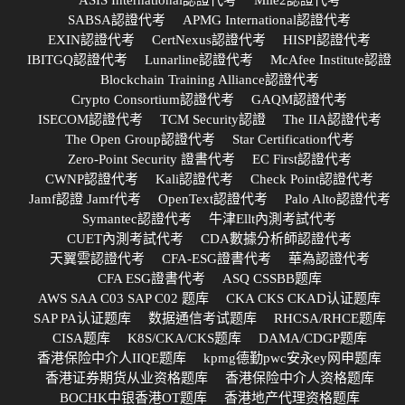
SABSA認證代考
APMG International認證代考
EXIN認證代考
CertNexus認證代考
HISPI認證代考
IBITGQ認證代考
Lunarline認證代考
McAfee Institute認證
Blockchain Training Alliance認證代考
Crypto Consortium認證代考
GAQM認證代考
ISECOM認證代考
TCM Security認證
The IIA認證代考
The Open Group認證代考
Star Certification代考
Zero-Point Security 證書代考
EC First認證代考
CWNP認證代考
Kali認證代考
Check Point認證代考
Jamf認證 Jamf代考
OpenText認證代考
Palo Alto認證代考
Symantec認證代考
牛津Ellt內測考試代考
CUET內測考試代考
CDA數據分析師認證代考
天翼雲認證代考
CFA-ESG證書代考
華為認證代考
CFA ESG證書代考
ASQ CSSBB题库
AWS SAA C03 SAP C02 题库
CKA CKS CKAD认证题库
SAP PA认证题库
数据通信考试题库
RHCSA/RHCE题库
CISA题库
K8S/CKA/CKS题库
DAMA/CDGP题库
香港保险中介人IIQE题库
kpmg德勤pwc安永ey网申题库
香港证券期货从业资格题库
香港保险中介人资格题库
BOCHK中银香港OT题库
香港地产代理资格题库