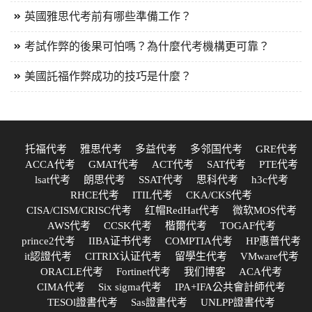
英國雅思代考前有哪些準備工作？
考試作弊的後果可怕嗎？為什麼代考機構更可靠？
美國託福作弊成功的技巧是什麼？
托福代考
雅思代考
多益代考
多邻国代考
GRE代考
ACCA代考
GMAT代考
ACT代考
SAT代考
PTE代考
lsat代考
朗思代考
SSAT代考
思科代考
h3c代考
RHCE代考
ITIL代考
CKA/CKS代考
CISA/CISM/CRISC代考
红帽RedHat代考
微软MOS代考
AWS代考
CCSK代考
楷爾代考
TOGAF代考
prince2代考
IIBA证书代考
COMPTIA代考
HP惠普代考
it認證代考
CITRIX认证代考
留學生代考
VMware代考
ORACLE代考
Fortinet代考
我们博客
ACA代考
CIMA代考
Six sigma代考
IPA+IFA公共會計師代考
TESOl證書代考
Sas證書代考
UNLPP證書代考