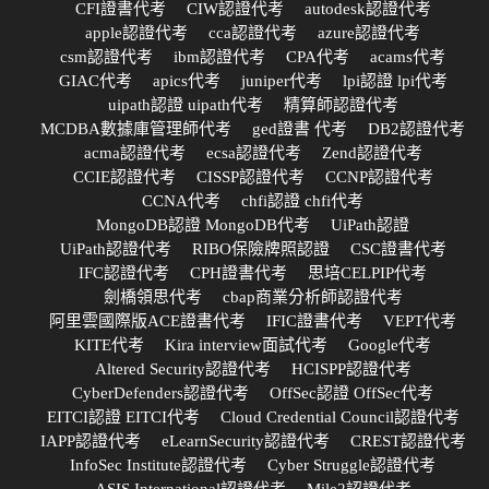
CFI證書代考
CIW認證代考
autodesk認證代考
apple認證代考
cca認證代考
azure認證代考
csm認證代考
ibm認證代考
CPA代考
acams代考
GIAC代考
apics代考
juniper代考
lpi認證 lpi代考
uipath認證 uipath代考
精算師認證代考
MCDBA數據庫管理師代考
ged證書 代考
DB2認證代考
acma認證代考
ecsa認證代考
Zend認證代考
CCIE認證代考
CISSP認證代考
CCNP認證代考
CCNA代考
chfi認證 chfi代考
MongoDB認證 MongoDB代考
UiPath認證
UiPath認證代考
RIBO保險牌照認證
CSC證書代考
IFC認證代考
CPH證書代考
思培CELPIP代考
劍橋領思代考
cbap商業分析師認證代考
阿里雲國際版ACE證書代考
IFIC證書代考
VEPT代考
KITE代考
Kira interview面試代考
Google代考
Altered Security認證代考
HCISPP認證代考
CyberDefenders認證代考
OffSec認證 OffSec代考
EITCI認證 EITCI代考
Cloud Credential Council認證代考
IAPP認證代考
eLearnSecurity認證代考
CREST認證代考
InfoSec Institute認證代考
Cyber Struggle認證代考
ASIS International認證代考
Mile2認證代考