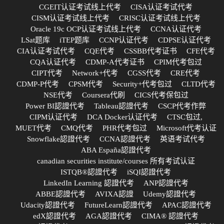
CGEIT认证考试线上代考
CISA认证考试代考
CISM认证考试线上代考
CRISC认证考试线上代考
Oracle 19c OCP认证考试线上代考
CCNA认证代考
LSat题库
iTEP题库
CCNP认证代考
CDPSE认证代考
CIA认证考试代考
CQE代考
CSSBB代考证书
CFE代考
CQA认证代考
CDMP-A代考证书
CPIM代考包过
CIPT代考
Network+代考
CGSS代考
CRE代考
CDMP-P代考
CPSM代考
Security+代考包过
CLTD代考
NSE代考
Coursera代刷
CICS代考保包过
Power BI認證代考
Tableau認證代考
CSCP代考作弊
CIPM认证代考
DCA Docker认证代考
CTSC包过,
MUET代考
CMQ代考
PHR代考包过
Microsoft代考认证
Snowflake認證代考
CCNA認證代考
英语考试代考
ABA España認證代考
canadian securities institute/courses 所有考试认证
ISTQB®認證代考
iSQI認證代考
LinkedIn Learning 認證代考
ANP認證代考
ABBE認證代考
AVIXA認證
Udemy認證代考
Udacity認證代考
FutureLearn認證代考
APAC認證代考
edX認證代考
AGA認證代考
CIMA® 認證代考