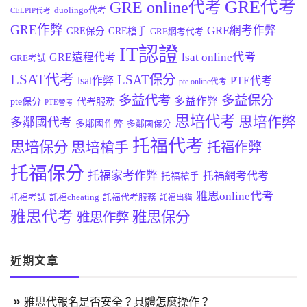
GRE代考
GRE online代考
duolingo代考
CELPIP代考
GRE作弊
GRE網考作弊
GRE保分
GRE槍手
GRE網考代考
IT認證
lsat online代考
GRE遠程代考
GRE考試
LSAT代考
LSAT保分
lsat作弊
PTE代考
pte online代考
多益代考
多益保分
多益作弊
pte保分
代考服務
PTE替考
思培代考
思培作弊
多鄰國代考
多鄰國作弊
多鄰國保分
托福代考
思培保分
思培槍手
托福作弊
托福保分
托福家考作弊
托福網考代考
托福槍手
雅思online代考
托福考試
託福cheating
託福代考服務
託福出貓
雅思代考
雅思保分
雅思作弊
近期文章
雅思代報名是否安全？具體怎麼操作？