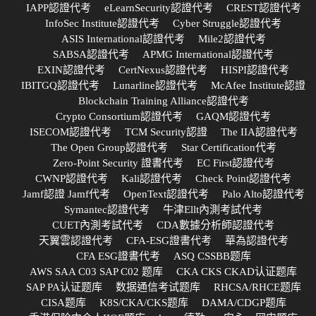
IAPP認證代考
eLearnSecurity認證代考
CREST認證代考
InfoSec Institute認證代考
Cyber Struggle認證代考
ASIS International認證代考
Mile2認證代考
SABSA認證代考
APMG International認證代考
EXIN認證代考
CertNexus認證代考
HISPI認證代考
IBITGQ認證代考
Lunarline認證代考
McAfee Institute認證
Blockchain Training Alliance認證代考
Crypto Consortium認證代考
GAQM認證代考
ISECOM認證代考
TCM Security認證
The IIA認證代考
The Open Group認證代考
Star Certification代考
Zero-Point Security 證書代考
EC First認證代考
CWNP認證代考
Kali認證代考
Check Point認證代考
Jamf認證 Jamf代考
OpenText認證代考
Palo Alto認證代考
Symantec認證代考
牛津Ellt內測考試代考
CUET內測考試代考
CDA數據分析師認證代考
天翼雲認證代考
CFA-ESG證書代考
華為認證代考
CFA ESG證書代考
ASQ CSSBB题库
AWS SAA C03 SAP C02 题库
CKA CKS CKAD认证题库
SAP PA认证题库
数据通信考试题库
RHCSA/RHCE题库
CISA题库
K8S/CKA/CKS题库
DAMA/CDGP题库