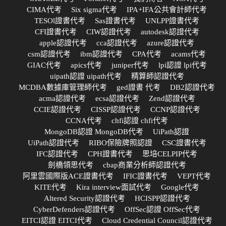
CIMA代考
Six sigma代考
IPA+IFA公共會計師代考
TESOl證書代考
Sas證書代考
UNLPP證書代考
CFI證書代考
CIW認證代考
autodesk認證代考
apple認證代考
cca認證代考
azure認證代考
csm認證代考
ibm認證代考
CPA代考
acams代考
GIAC代考
apics代考
juniper代考
lpi認證 lpi代考
uipath認證 uipath代考
精算師認證代考
MCDBA數據庫管理師代考
ged證書 代考
DB2認證代考
acma認證代考
ecsa認證代考
Zend認證代考
CCIE認證代考
CISSP認證代考
CCNP認證代考
CCNA代考
chfi認證 chfi代考
MongoDB認證 MongoDB代考
UiPath認證
UiPath認證代考
RIBO保險牌照認證
CSC證書代考
IFC認證代考
CPH證書代考
思培CELPIP代考
劍橋領思代考
cbap商業分析師認證代考
阿里雲國際版ACE證書代考
IFIC證書代考
VEPT代考
KITE代考
Kira interview面試代考
Google代考
Altered Security認證代考
HCISPP認證代考
CyberDefenders認證代考
OffSec認證 OffSec代考
EITCI認證 EITCI代考
Cloud Credential Council認證代考