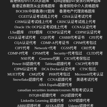
香港保险中介人IIQE题库
kpmg德勤pwc安永ey网申题库
香港证券期货从业资格题库
香港保险中介人资格题库
BOCHK中银香港OT题库
香港地产代理资格题库
CGEIT认证考试线上代考
CISA认证考试代考
CISM认证考试线上代考
CRISC认证考试线上代考
Oracle 19c OCP认证考试线上代考
CCNA认证代考
LSat题库
iTEP题库
CCNP认证代考
CDPSE认证代考
CIA认证考试代考
CQE代考
CSSBB代考证书
CFE代考
CQA认证代考
CDMP-A代考证书
CPIM代考包过
CIPT代考
Network+代考
CGSS代考
CRE代考
CDMP-P代考
CPSM代考
Security+代考包过
CLTD代考
NSE代考
Coursera代刷
CICS代考保包过
Power BI認證代考
Tableau認證代考
CSCP代考作弊
CIPM认证代考
DCA Docker认证代考
CTSC包过,
MUET代考
CMQ代考
PHR代考包过
Microsoft代考认证
Snowflake認證代考
CCNA認證代考
英语考试代考
ABA España認證代考
canadian securities institute/courses 所有考试认证
ISTQB®認證代考
iSQI認證代考
LinkedIn Learning 認證代考
ANP認證代考
ABBE認證代考
AVIXA認證
Udemy認證代考