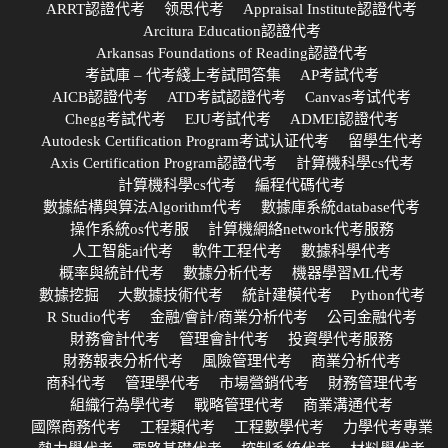
ARRT認證代考
领思代考
Appraisal Institute認證代考
Arcitura Education認證代考
Arkansas Foundations of Reading認證代考
考試庫 – 代考綫上考試問答集
AP考試代考
AICB認證代考
ATD考試認證代考
Canvas考试代考
Chegg考試代考
EJU考試代考
ADMEI認證代考
Autodesk Certification Program考试认证代考
留學生代考
Axis Certification Program認證代考
計算機科學cs代考
計算機科學cs代考
編程代碼代考
數據結構與算法Algorithm代考
數據庫系統database代考
操作系統os代考服
計算機網絡network代考服務
人工智能ai代考
軟件工程代考
數據科學代考
概率與統計代考
數據分析代考
機器學習ML代考
數據挖掘
大數據技術代考
統計建模代考
Python代考
R Studio代考
金融/會計/商業分析代考
公司金融代考
財務會計代考
管理會計代考
投資學代考服務
財務報表分析代考
風險管理代考
商業分析代考
商科代考
管理學代考
市場營銷代考
財務管理代考
組織行為學代考
戰略管理代考
商業溝通代考
國際商務代考
工程類代考
工程數學代考
力學代考專業