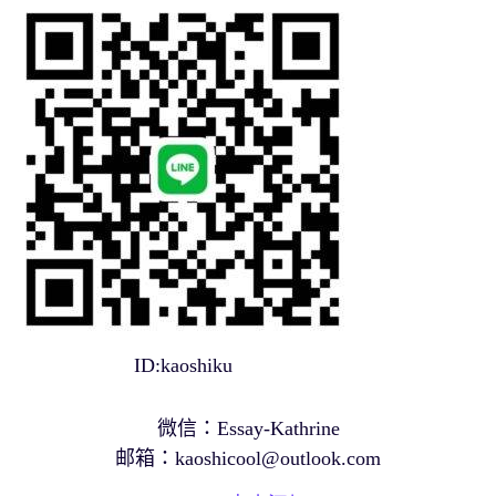
ID:kaoshiku
微信：Essay-Kathrine
邮箱：
kaoshicool@outlook.com