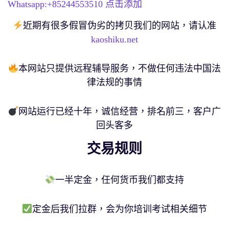
Whatsapp:+
85244553510
点击添加
近期有很多假冒伪劣的拷贝我们的网站，请认准
kaoshiku.net
本网站只提供远程辅导服务，不做任何违法中国法
律法规的事情
网站运行已经十年，诚信经营，排名前三，客户广
回头客多
交易规则
一半定金，任何货币我们都支持
定金后我们拉群，会为你培训考试相关细节