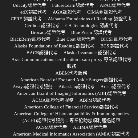
Udacity認證代考
FutureLearn認證代考
APAC認證代考
edX認證代考
AGA認證代考
CIMA® 認證代考
CFRE 認證代考
Alabama Foundations of Reading 認證代考
Certinia 認證代考
CA Technologies 認證代考
Brocade認證代考
Blue Prism 認證代考
BlackBerry認證代考
Blue Coat 認證代考
BICSI 認證代考
Alaska Foundations of Reading 認證代考
BCS 認證代考
BACB認證代考
Alaska Insurance 認證代考
Axis Communications certification exam proxy 專業認證代考
服務
ABEM代考服務
American Board of Foot and Ankle Surgery認證代考
Avaya認證代考服务
Atlassian認證代考
Arista認證代考
American Board of Imaging Informatics (ABII)認證代考
ACMA認證代考服務
ABPM認證代考
American College of Financial Services認證代考
American College of Histocompatibility & Immunogenetics
(ACHI)認證代考服务：專業協助您順利通過認證
ACSM認證代考
AHIMA認證代考
American Medical Informatics Association (AMIA)認證代考