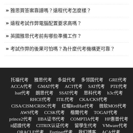
雅思買答案靠譜嗎？遠程代考怎麼樣？
遠程考試作弊電腦配置要求高嗎？
英國雅思代考前有哪些準備工作？
考試作弊的後果可怕嗎？為什麼代考機構更可靠？
托福代考
雅思代考
多益代考
多邻国代考
GRE代考
ACCA代考
GMAT代考
ACT代考
SAT代考
PTE代考
lsat代考
朗思代考
SSAT代考
思科代考
h3c代考
RHCE代考
ITIL代考
CKA/CKS代考
CISA/CISM/CRISC代考
红帽RedHat代考
微软MOS代考
AWS代考
CCSK代考
楷爾代考
TOGAF代考
prince2代考
IIBA证书代考
COMPTIA代考
HP惠普代考
it認證代考
CITRIX认证代考
留學生代考
VMware代考
ORACLE代考
Fortinet代考
我们博客
ACA代考