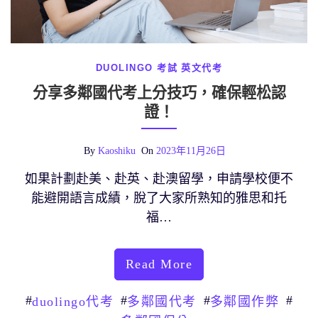
DUOLINGO 考試
英文代考
分享多鄰國代考上分技巧，確保輕松認
證！
By
Kaoshiku
On
2023年11月26日
如果計劃赴美、赴英、赴澳留學，申請學校便不
能避開語言成績，脫了大家所熟知的雅思和托
福…
Read More
#
#
#
#
duolingo代考
多鄰國代考
多鄰國作弊