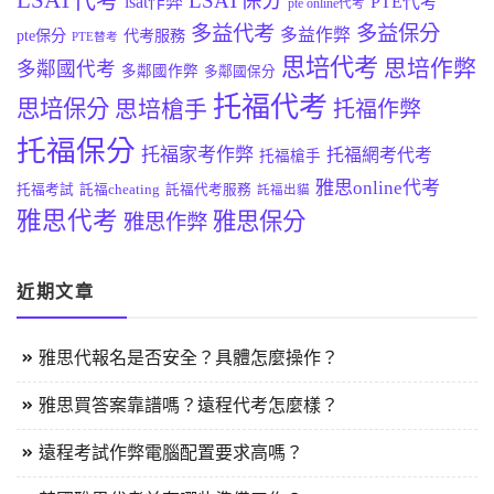
LSAT代考
LSAT保分
lsat作弊
PTE代考
pte online代考
多益代考
多益保分
多益作弊
pte保分
代考服務
PTE替考
思培代考
思培作弊
多鄰國代考
多鄰國作弊
多鄰國保分
托福代考
思培保分
思培槍手
托福作弊
托福保分
托福家考作弊
托福網考代考
托福槍手
雅思online代考
托福考試
託福cheating
託福代考服務
託福出貓
雅思代考
雅思保分
雅思作弊
近期文章
雅思代報名是否安全？具體怎麼操作？
雅思買答案靠譜嗎？遠程代考怎麼樣？
遠程考試作弊電腦配置要求高嗎？