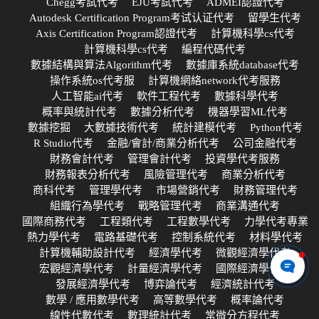
Chegg考試代考
EJU考試代考
ADMEI認證代考
Autodesk Certification Program考试认证代考
留學生代考
Axis Certification Program認證代考
計算機科學cs代考
計算機科學cs代考
編程代碼代考
數據結構與算法Algorithm代考
數據庫系統database代考
操作系統os代考服
計算機網絡network代考服務
人工智能ai代考
軟件工程代考
數據科學代考
概率與統計代考
數據分析代考
機器學習ML代考
數據挖掘
大數據技術代考
統計建模代考
Python代考
R Studio代考
金融/會計/商業分析代考
公司金融代考
財務會計代考
管理會計代考
投資學代考服務
財務報表分析代考
風險管理代考
商業分析代考
商科代考
管理學代考
市場營銷代考
財務管理代考
組織行為學代考
戰略管理代考
商業溝通代考
國際商務代考
工程類代考
工程數學代考
力學代考專業
熱力學代考
電路基礎代考
控制系統代考
材料學代考
計算機輔助設計代考
經濟學代考
微觀經濟學代考
宏觀經濟學代考
計量經濟學代考
國際經濟學代考
發展經濟學代考
博弈論代考
經濟統計代考
數學 / 應用數學代考
高等數學代考
概率論代考
線性代數代考
數理統計代考
常微分方程代考