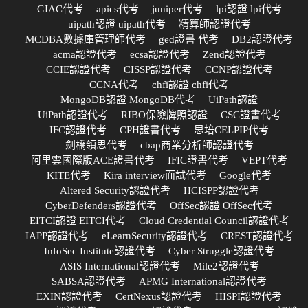
GIAC代考
apics代考
juniper代考
lpi認證 lpi代考
uipath認證 uipath代考
精算師認證代考
MCDBA數據庫管理師代考
ged證書 代考
DB2認證代考
acma認證代考
ecsa認證代考
Zend認證代考
CCIE認證代考
CISSP認證代考
CCNP認證代考
CCNA代考
chfi認證 chfi代考
MongoDB認證 MongoDB代考
UiPath認證
UiPath認證代考
RIBO保險牌照認證
CSC證書代考
IFC認證代考
CPH證書代考
思培CELPIP代考
劍橋領思代考
cbap商業分析師認證代考
阿里雲國際版ACE證書代考
IFIC證書代考
VEPT代考
KITE代考
Kira interview面試代考
Google代考
Altered Security認證代考
HCISPP認證代考
CyberDefenders認證代考
OffSec認證 OffSec代考
EITCI認證 EITCI代考
Cloud Credential Council認證代考
IAPP認證代考
eLearnSecurity認證代考
CREST認證代考
InfoSec Institute認證代考
Cyber Struggle認證代考
ASIS International認證代考
Mile2認證代考
SABSA認證代考
APMG International認證代考
EXIN認證代考
CertNexus認證代考
HISPI認證代考