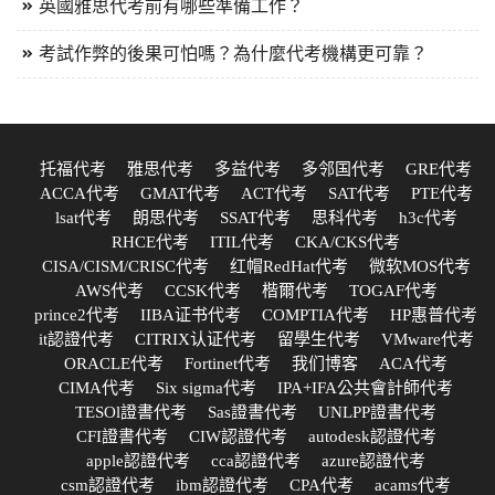
英國雅思代考前有哪些準備工作？
考試作弊的後果可怕嗎？為什麼代考機構更可靠？
托福代考
雅思代考
多益代考
多邻国代考
GRE代考
ACCA代考
GMAT代考
ACT代考
SAT代考
PTE代考
lsat代考
朗思代考
SSAT代考
思科代考
h3c代考
RHCE代考
ITIL代考
CKA/CKS代考
CISA/CISM/CRISC代考
红帽RedHat代考
微软MOS代考
AWS代考
CCSK代考
楷爾代考
TOGAF代考
prince2代考
IIBA证书代考
COMPTIA代考
HP惠普代考
it認證代考
CITRIX认证代考
留學生代考
VMware代考
ORACLE代考
Fortinet代考
我们博客
ACA代考
CIMA代考
Six sigma代考
IPA+IFA公共會計師代考
TESOl證書代考
Sas證書代考
UNLPP證書代考
CFI證書代考
CIW認證代考
autodesk認證代考
apple認證代考
cca認證代考
azure認證代考
csm認證代考
ibm認證代考
CPA代考
acams代考