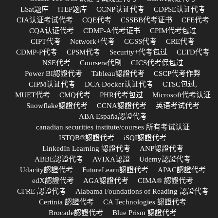
LSat题库
iTEP题库
CCNP认证代考
CDPSE认证代考
CIA认证考试代考
CQE代考
CSSBB代考证书
CFE代考
CQA认证代考
CDMP-A代考证书
CPIM代考包过
CIPT代考
Network+代考
CGSS代考
CRE代考
CDMP-P代考
CPSM代考
Security+代考包过
CLTD代考
NSE代考
Coursera代刷
CICS代考保包过
Power BI認證代考
Tableau認證代考
CSCP代考作弊
CIPM认证代考
DCA Docker认证代考
CTSC包过,
MUET代考
CMQ代考
PHR代考包过
Microsoft代考认证
Snowflake認證代考
CCNA認證代考
英语考试代考
ABA España認證代考
canadian securities institute/courses 所有考试认证
ISTQB®認證代考
iSQI認證代考
LinkedIn Learning 認證代考
ANP認證代考
ABBE認證代考
AVIXA認證
Udemy認證代考
Udacity認證代考
FutureLearn認證代考
APAC認證代考
edX認證代考
AGA認證代考
CIMA® 認證代考
CFRE 認證代考
Alabama Foundations of Reading 認證代考
Certinia 認證代考
CA Technologies 認證代考
Brocade認證代考
Blue Prism 認證代考