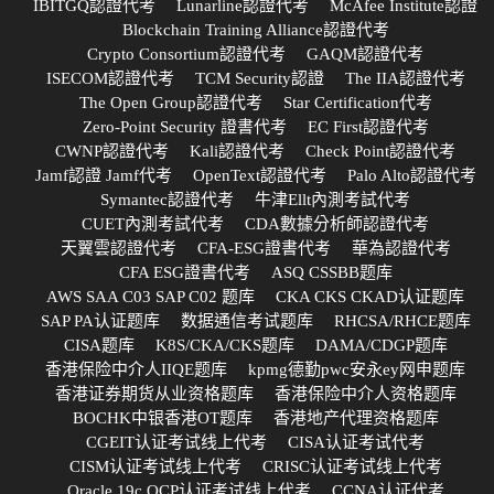
IBITGQ認證代考
Lunarline認證代考
McAfee Institute認證
Blockchain Training Alliance認證代考
Crypto Consortium認證代考
GAQM認證代考
ISECOM認證代考
TCM Security認證
The IIA認證代考
The Open Group認證代考
Star Certification代考
Zero-Point Security 證書代考
EC First認證代考
CWNP認證代考
Kali認證代考
Check Point認證代考
Jamf認證 Jamf代考
OpenText認證代考
Palo Alto認證代考
Symantec認證代考
牛津Ellt內測考試代考
CUET內測考試代考
CDA數據分析師認證代考
天翼雲認證代考
CFA-ESG證書代考
華為認證代考
CFA ESG證書代考
ASQ CSSBB题库
AWS SAA C03 SAP C02 题库
CKA CKS CKAD认证题库
SAP PA认证题库
数据通信考试题库
RHCSA/RHCE题库
CISA题库
K8S/CKA/CKS题库
DAMA/CDGP题库
香港保险中介人IIQE题库
kpmg德勤pwc安永ey网申题库
香港证券期货从业资格题库
香港保险中介人资格题库
BOCHK中银香港OT题库
香港地产代理资格题库
CGEIT认证考试线上代考
CISA认证考试代考
CISM认证考试线上代考
CRISC认证考试线上代考
Oracle 19c OCP认证考试线上代考
CCNA认证代考