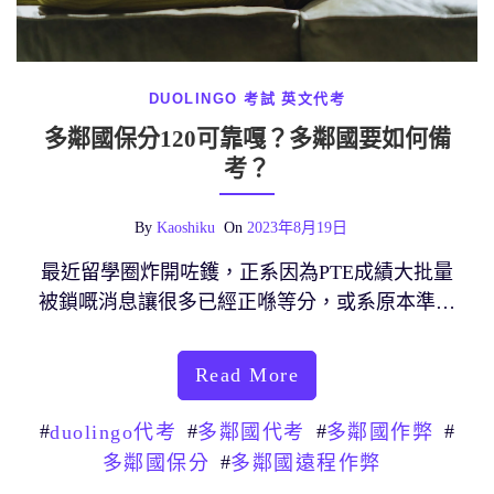
DUOLINGO 考試
英文代考
多鄰國保分120可靠嘎？多鄰國要如何備
考？
By
Kaoshiku
On
2023年8月19日
最近留學圈炸開咗鑊，正系因為PTE成績大批量
被鎖嘅消息讓很多已經正喺等分，或系原本準…
Read More
#
#
#
#
duolingo代考
多鄰國代考
多鄰國作弊
#
多鄰國保分
多鄰國遠程作弊