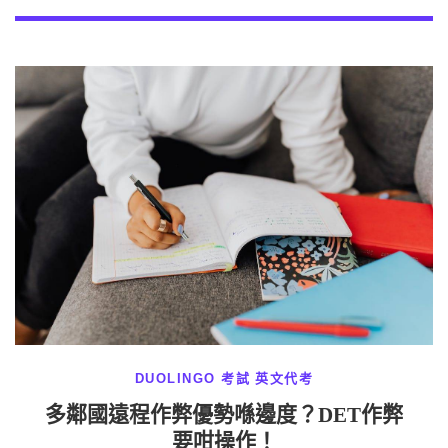
DUOLINGO 考試
英文代考
多鄰國遠程作弊優勢喺邊度？DET作弊
要咁操作！