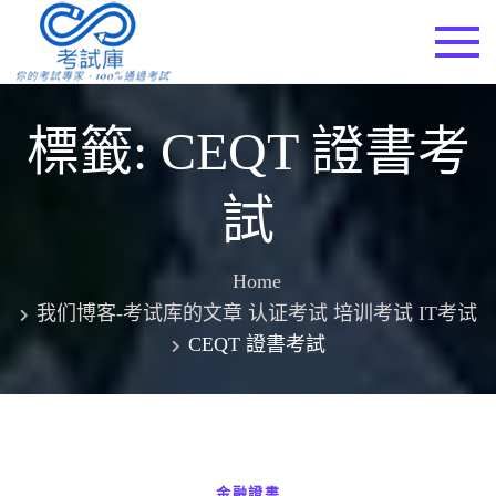
Skip
to
考試庫
content
標籤:
CEQT 證書考
試
Home
我们博客-考试库的文章 认证考试 培训考试 IT考试
CEQT 證書考試
金融證書