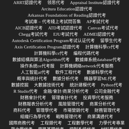
ARRT認證代考
领思代考
Appraisal Institute認證代考
Arcitura Education認證代考
Arkansas Foundations of Reading認證代考
考試庫 – 代考綫上考試問答集
AP考試代考
AICB認證代考
ATD考試認證代考
Canvas考试代考
Chegg考試代考
EJU考試代考
ADMEI認證代考
Autodesk Certification Program考试认证代考
留學生代考
Axis Certification Program認證代考
計算機科學cs代考
計算機科學cs代考
編程代碼代考
數據結構與算法Algorithm代考
數據庫系統database代考
操作系統os代考服
計算機網絡network代考服務
人工智能ai代考
軟件工程代考
數據科學代考
概率與統計代考
數據分析代考
機器學習ML代考
數據挖掘
大數據技術代考
統計建模代考
Python代考
R Studio代考
金融/會計/商業分析代考
公司金融代考
財務會計代考
管理會計代考
投資學代考服務
財務報表分析代考
風險管理代考
商業分析代考
商科代考
管理學代考
市場營銷代考
財務管理代考
組織行為學代考
戰略管理代考
商業溝通代考
國際商務代考
工程類代考
工程數學代考
力學代考專業