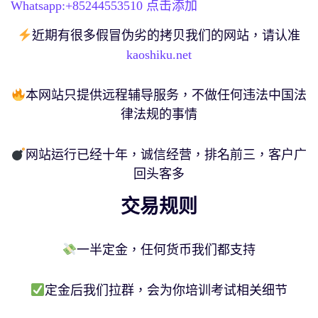
Whatsapp:+
85244553510
点击添加
近期有很多假冒伪劣的拷贝我们的网站，请认准
kaoshiku.net
本网站只提供远程辅导服务，不做任何违法中国法
律法规的事情
网站运行已经十年，诚信经营，排名前三，客户广
回头客多
交易规则
一半定金，任何货币我们都支持
定金后我们拉群，会为你培训考试相关细节