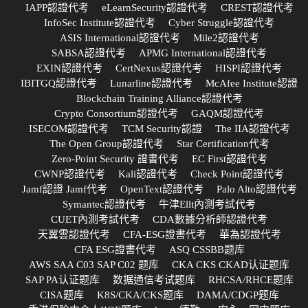
IAPP認證代考
eLearnSecurity認證代考
CREST認證代考
InfoSec Institute認證代考
Cyber Struggle認證代考
ASIS International認證代考
Mile2認證代考
SABSA認證代考
APMG International認證代考
EXIN認證代考
CertNexus認證代考
HISPI認證代考
IBITGQ認證代考
Lunarline認證代考
McAfee Institute認證
Blockchain Training Alliance認證代考
Crypto Consortium認證代考
GAQM認證代考
ISECOM認證代考
TCM Security認證
The IIA認證代考
The Open Group認證代考
Star Certification代考
Zero-Point Security 證書代考
EC First認證代考
CWNP認證代考
Kali認證代考
Check Point認證代考
Jamf認證 Jamf代考
OpenText認證代考
Palo Alto認證代考
Symantec認證代考
牛津Ellt內測考試代考
CUET內測考試代考
CDA數據分析師認證代考
天翼雲認證代考
CFA-ESG證書代考
華為認證代考
CFA ESG證書代考
ASQ CSSBB题库
AWS SAA C03 SAP C02 题库
CKA CKS CKAD认证题库
SAP PA认证题库
数据通信考试题库
RHCSA/RHCE题库
CISA题库
K8S/CKA/CKS题库
DAMA/CDGP题库