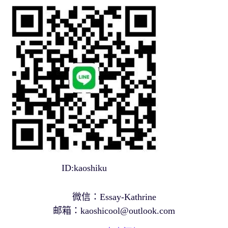
ID:kaoshiku
微信：Essay-Kathrine
邮箱：
kaoshicool@outlook.com