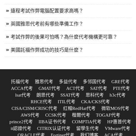
遠程考試作弊電腦配置要求高嗎？
英國雅思代考前有哪些準備工作？
考試作弊的後果可怕嗎？為什麼代考機構更可靠？
美國託福作弊成功的技巧是什麼？
托福代考
雅思代考
多益代考
多邻国代考
GRE代考
ACCA代考
GMAT代考
ACT代考
SAT代考
PTE代考
lsat代考
朗思代考
SSAT代考
思科代考
h3c代考
RHCE代考
ITIL代考
CKA/CKS代考
CISA/CISM/CRISC代考
红帽RedHat代考
微软MOS代考
AWS代考
CCSK代考
楷爾代考
TOGAF代考
prince2代考
IIBA证书代考
COMPTIA代考
HP惠普代考
it認證代考
CITRIX认证代考
留學生代考
VMware代考
ORACLE代考
Fortinet代考
我们博客
ACA代考