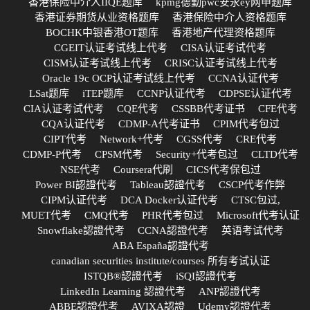
香港保险中介人IIQE题库
kpmg德勤pwc安永ey网申题库
香港证券期货从业资格题库
香港保险中介人资格题库
BOCHK中银香港OT题库
香港地产代理资格题库
CGEIT认证考试线上代考
CISA认证考试代考
CISM认证考试线上代考
CRISC认证考试线上代考
Oracle 19c OCP认证考试线上代考
CCNA认证代考
LSat题库
iTEP题库
CCNP认证代考
CDPSE认证代考
CIA认证考试代考
CQE代考
CSSBB代考证书
CFE代考
CQA认证代考
CDMP-A代考证书
CPIM代考包过
CIPT代考
Network+代考
CGSS代考
CRE代考
CDMP-P代考
CPSM代考
Security+代考包过
CLTD代考
NSE代考
Coursera代刷
CICS代考保包过
Power BI認證代考
Tableau認證代考
CSCP代考作弊
CIPM认证代考
DCA Docker认证代考
CTSC包过,
MUET代考
CMQ代考
PHR代考包过
Microsoft代考认证
Snowflake認證代考
CCNA認證代考
英语考试代考
ABA España認證代考
canadian securities institute/courses 所有考试认证
ISTQB®認證代考
iSQI認證代考
LinkedIn Learning 認證代考
ANP認證代考
ABBE認證代考
AVIXA認證
Udemy認證代考