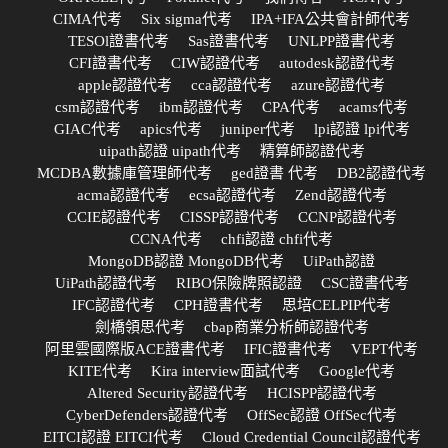
CIMA代考
Six sigma代考
IPA+IFA公共會計師代考
TESOl證書代考
Sas證書代考
UNLPP證書代考
CFI證書代考
CIW認證代考
autodesk認證代考
apple認證代考
cca認證代考
azure認證代考
csm認證代考
ibm認證代考
CPA代考
acams代考
GIAC代考
apics代考
juniper代考
lpi認證 lpi代考
uipath認證 uipath代考
精算師認證代考
MCDBA數據庫管理師代考
ged證書 代考
DB2認證代考
acma認證代考
ecsa認證代考
Zend認證代考
CCIE認證代考
CISSP認證代考
CCNP認證代考
CCNA代考
chfi認證 chfi代考
MongoDB認證 MongoDB代考
UiPath認證
UiPath認證代考
RIBO保險牌照認證
CSC證書代考
IFC認證代考
CPH證書代考
思培CELPIP代考
劍橋領思代考
cbap商業分析師認證代考
阿里雲國際版ACE證書代考
IFIC證書代考
VEPT代考
KITE代考
Kira interview面試代考
Google代考
Altered Security認證代考
HCISPP認證代考
CyberDefenders認證代考
OffSec認證 OffSec代考
EITCI認證 EITCI代考
Cloud Credential Council認證代考