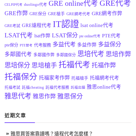
GRE代考
GRE online代考
duolingo代考
CELPIP代考
GRE作弊
GRE網考作弊
GRE保分
GRE槍手
GRE網考代考
IT認證
lsat online代考
GRE遠程代考
GRE考試
LSAT代考
LSAT保分
lsat作弊
PTE代考
pte online代考
多益代考
多益保分
多益作弊
pte保分
代考服務
PTE替考
思培代考
思培作弊
多鄰國代考
多鄰國作弊
多鄰國保分
托福代考
思培保分
思培槍手
托福作弊
托福保分
托福家考作弊
托福網考代考
托福槍手
雅思online代考
托福考試
託福cheating
託福代考服務
託福出貓
雅思代考
雅思保分
雅思作弊
近期文章
雅思買答案靠譜嗎？遠程代考怎麼樣？