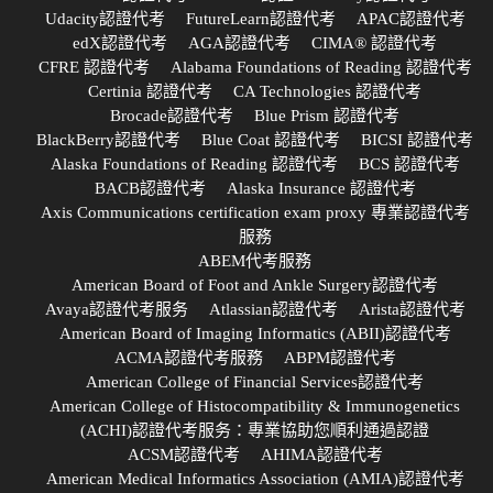
Udacity認證代考
FutureLearn認證代考
APAC認證代考
edX認證代考
AGA認證代考
CIMA® 認證代考
CFRE 認證代考
Alabama Foundations of Reading 認證代考
Certinia 認證代考
CA Technologies 認證代考
Brocade認證代考
Blue Prism 認證代考
BlackBerry認證代考
Blue Coat 認證代考
BICSI 認證代考
Alaska Foundations of Reading 認證代考
BCS 認證代考
BACB認證代考
Alaska Insurance 認證代考
Axis Communications certification exam proxy 專業認證代考
服務
ABEM代考服務
American Board of Foot and Ankle Surgery認證代考
Avaya認證代考服务
Atlassian認證代考
Arista認證代考
American Board of Imaging Informatics (ABII)認證代考
ACMA認證代考服務
ABPM認證代考
American College of Financial Services認證代考
American College of Histocompatibility & Immunogenetics
(ACHI)認證代考服务：專業協助您順利通過認證
ACSM認證代考
AHIMA認證代考
American Medical Informatics Association (AMIA)認證代考