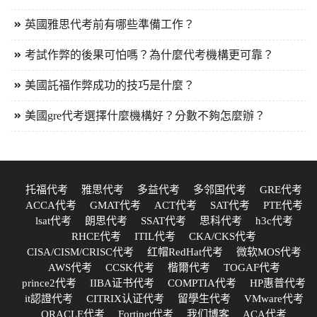
英國雅思代考前有哪些準備工作？
考試作弊的後果可怕嗎？為什麼代考機構更可靠？
美國託福作弊成功的技巧是什麼？
美國gre代考選擇什麼機構好？分數不夠怎麼辦？
托福代考
雅思代考
多益代考
多邻国代考
GRE代考
ACCA代考
GMAT代考
ACT代考
SAT代考
PTE代考
lsat代考
朗思代考
SSAT代考
思科代考
h3c代考
RHCE代考
ITIL代考
CKA/CKS代考
CISA/CISM/CRISC代考
红帽RedHat代考
微软MOS代考
AWS代考
CCSK代考
楷爾代考
TOGAF代考
prince2代考
IIBA证书代考
COMPTIA代考
HP惠普代考
it認證代考
CITRIX认证代考
留學生代考
VMware代考
ORACLE代考
Fortinet代考
我们博客
ACA代考