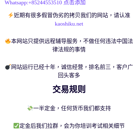
Whatsapp:+
85244553510
点击添加
近期有很多假冒伪劣的拷贝我们的网站，请认准
kaoshiku.net
本网站只提供远程辅导服务，不做任何违法中国法
律法规的事情
网站运行已经十年，诚信经营，排名前三，客户广
回头客多
交易规则
一半定金，任何货币我们都支持
定金后我们拉群，会为你培训考试相关细节