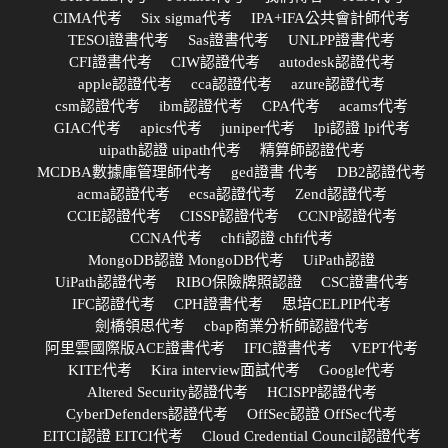
CIMA代考
Six sigma代考
IPA+IFA公共會計師代考
TESOl證書代考
Sas證書代考
UNLPP證書代考
CFI證書代考
CIW認證代考
autodesk認證代考
apple認證代考
cca認證代考
azure認證代考
csm認證代考
ibm認證代考
CPA代考
acams代考
GIAC代考
apics代考
juniper代考
lpi認證 lpi代考
uipath認證 uipath代考
精算師認證代考
MCDBA數據庫管理師代考
ged證書 代考
DB2認證代考
acma認證代考
ecsa認證代考
Zend認證代考
CCIE認證代考
CISSP認證代考
CCNP認證代考
CCNA代考
chfi認證 chfi代考
MongoDB認證 MongoDB代考
UiPath認證
UiPath認證代考
RIBO保險牌照認證
CSC證書代考
IFC認證代考
CPH證書代考
思培CELPIP代考
劍橋領思代考
cbap商業分析師認證代考
阿里雲國際版ACE證書代考
IFIC證書代考
VEPT代考
KITE代考
Kira interview面試代考
Google代考
Altered Security認證代考
HCISPP認證代考
CyberDefenders認證代考
OffSec認證 OffSec代考
EITCI認證 EITCI代考
Cloud Credential Council認證代考