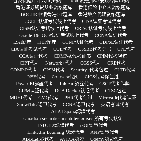
香港保险中介人IIQE题库
kpmg德勤pwc安永ey网申题库
香港证券期货从业资格题库
香港保险中介人资格题库
BOCHK中银香港OT题库
香港地产代理资格题库
CGEIT认证考试线上代考
CISA认证考试代考
CISM认证考试线上代考
CRISC认证考试线上代考
Oracle 19c OCP认证考试线上代考
CCNA认证代考
LSat题库
iTEP题库
CCNP认证代考
CDPSE认证代考
CIA认证考试代考
CQE代考
CSSBB代考证书
CFE代考
CQA认证代考
CDMP-A代考证书
CPIM代考包过
CIPT代考
Network+代考
CGSS代考
CRE代考
CDMP-P代考
CPSM代考
Security+代考包过
CLTD代考
NSE代考
Coursera代刷
CICS代考保包过
Power BI認證代考
Tableau認證代考
CSCP代考作弊
CIPM认证代考
DCA Docker认证代考
CTSC包过,
MUET代考
CMQ代考
PHR代考包过
Microsoft代考认证
Snowflake認證代考
CCNA認證代考
英语考试代考
ABA España認證代考
canadian securities institute/courses 所有考试认证
ISTQB®認證代考
iSQI認證代考
LinkedIn Learning 認證代考
ANP認證代考
ABBE認證代考
AVIXA認證
Udemy認證代考