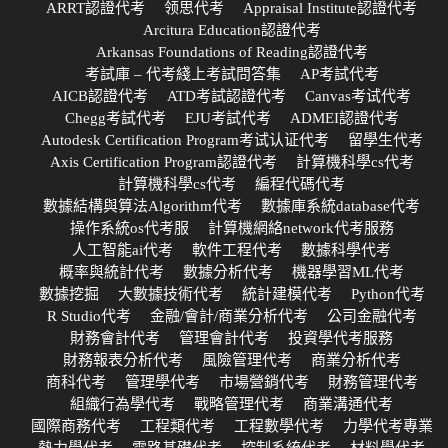
ARRT認證代考
领思代考
Appraisal Institute認證代考
Arcitura Education認證代考
Arkansas Foundations of Reading認證代考
考試庫 – 代考綫上考試問答集
AP考試代考
AICB認證代考
ATD考試認證代考
Canvas考试代考
Chegg考試代考
EJU考試代考
ADMEI認證代考
Autodesk Certification Program考试认证代考
留學生代考
Axis Certification Program認證代考
計算機科學cs代考
計算機科學cs代考
編程代碼代考
數據結構與算法Algorithm代考
數據庫系統database代考
操作系統os代考服
計算機網絡network代考服務
人工智能ai代考
軟件工程代考
數據科學代考
概率與統計代考
數據分析代考
機器學習ML代考
數據挖掘
大數據技術代考
統計建模代考
Python代考
R Studio代考
金融/會計/商業分析代考
公司金融代考
財務會計代考
管理會計代考
投資學代考服務
財務報表分析代考
風險管理代考
商業分析代考
商科代考
管理學代考
市場營銷代考
財務管理代考
組織行為學代考
戰略管理代考
商業溝通代考
國際商務代考
工程類代考
工程數學代考
力學代考專業