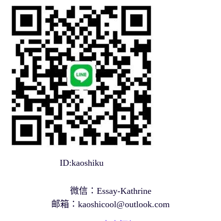
ID:kaoshiku
微信：Essay-Kathrine
邮箱：
kaoshicool@outlook.com