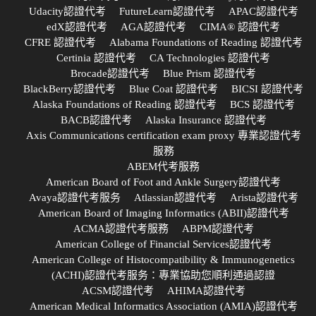
Udacity認證代考
FutureLearn認證代考
APAC認證代考
edX認證代考
AGA認證代考
CIMA® 認證代考
CFRE 認證代考
Alabama Foundations of Reading 認證代考
Certinia 認證代考
CA Technologies 認證代考
Brocade認證代考
Blue Prism 認證代考
BlackBerry認證代考
Blue Coat 認證代考
BICSI 認證代考
Alaska Foundations of Reading 認證代考
BCS 認證代考
BACB認證代考
Alaska Insurance 認證代考
Axis Communications certification exam proxy 專業認證代考
服務
ABEM代考服務
American Board of Foot and Ankle Surgery認證代考
Avaya認證代考服务
Atlassian認證代考
Arista認證代考
American Board of Imaging Informatics (ABII)認證代考
ACMA認證代考服務
ABPM認證代考
American College of Financial Services認證代考
American College of Histocompatibility & Immunogenetics
(ACHI)認證代考服务：專業協助您順利通過認證
ACSM認證代考
AHIMA認證代考
American Medical Informatics Association (AMIA)認證代考