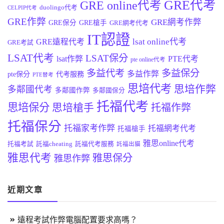
GRE代考
GRE online代考
duolingo代考
CELPIP代考
GRE作弊
GRE網考作弊
GRE保分
GRE槍手
GRE網考代考
IT認證
lsat online代考
GRE遠程代考
GRE考試
LSAT代考
LSAT保分
lsat作弊
PTE代考
pte online代考
多益代考
多益保分
多益作弊
pte保分
代考服務
PTE替考
思培代考
思培作弊
多鄰國代考
多鄰國作弊
多鄰國保分
托福代考
思培保分
思培槍手
托福作弊
托福保分
托福家考作弊
托福網考代考
托福槍手
雅思online代考
托福考試
託福cheating
託福代考服務
託福出貓
雅思代考
雅思保分
雅思作弊
近期文章
遠程考試作弊電腦配置要求高嗎？