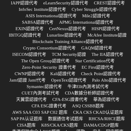
IAPP認證代考
eLearnSecurity認證代考
CREST認證代考
InfoSec Institute認證代考
Cyber Struggle認證代考
ASIS International認證代考
Mile2認證代考
SABSA認證代考
APMG International認證代考
EXIN認證代考
CertNexus認證代考
HISPI認證代考
IBITGQ認證代考
Lunarline認證代考
McAfee Institute認證
Blockchain Training Alliance認證代考
Crypto Consortium認證代考
GAQM認證代考
ISECOM認證代考
TCM Security認證
The IIA認證代考
The Open Group認證代考
Star Certification代考
Zero-Point Security 證書代考
EC First認證代考
CWNP認證代考
Kali認證代考
Check Point認證代考
Jamf認證 Jamf代考
OpenText認證代考
Palo Alto認證代考
Symantec認證代考
牛津Ellt內測考試代考
CUET內測考試代考
CDA數據分析師認證代考
天翼雲認證代考
CFA-ESG證書代考
華為認證代考
CFA ESG證書代考
ASQ CSSBB题库
AWS SAA C03 SAP C02 题库
CKA CKS CKAD认证题库
SAP PA认证题库
数据通信考试题库
RHCSA/RHCE题库
CISA题库
K8S/CKA/CKS题库
DAMA/CDGP题库