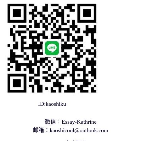
ID:kaoshiku
微信：Essay-Kathrine
邮箱：
kaoshicool@outlook.com