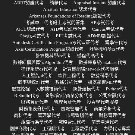
ARRT認證代考
领思代考
Appraisal Institute認證代考
Arcitura Education認證代考
Arkansas Foundations of Reading認證代考
考試庫 – 代考綫上考試問答集
AP考試代考
AICB認證代考
ATD考試認證代考
Canvas考试代考
Chegg考試代考
EJU考試代考
ADMEI認證代考
Autodesk Certification Program考试认证代考
留學生代考
Axis Certification Program認證代考
計算機科學cs代考
計算機科學cs代考
編程代碼代考
數據結構與算法Algorithm代考
數據庫系統database代考
操作系統os代考服
計算機網絡network代考服務
人工智能ai代考
軟件工程代考
數據科學代考
概率與統計代考
數據分析代考
機器學習ML代考
數據挖掘
大數據技術代考
統計建模代考
Python代考
R Studio代考
金融/會計/商業分析代考
公司金融代考
財務會計代考
管理會計代考
投資學代考服務
財務報表分析代考
風險管理代考
商業分析代考
商科代考
管理學代考
市場營銷代考
財務管理代考
組織行為學代考
戰略管理代考
商業溝通代考
國際商務代考
工程類代考
工程數學代考
力學代考專業