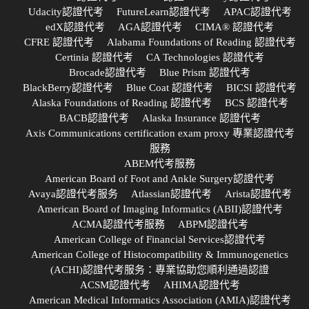
Udacity認證代考
FutureLearn認證代考
APAC認證代考
edX認證代考
AGA認證代考
CIMA® 認證代考
CFRE 認證代考
Alabama Foundations of Reading 認證代考
Certinia 認證代考
CA Technologies 認證代考
Brocade認證代考
Blue Prism 認證代考
BlackBerry認證代考
Blue Coat 認證代考
BICSI 認證代考
Alaska Foundations of Reading 認證代考
BCS 認證代考
BACB認證代考
Alaska Insurance 認證代考
Axis Communications certification exam proxy 專業認證代考
服務
ABEM代考服務
American Board of Foot and Ankle Surgery認證代考
Avaya認證代考服务
Atlassian認證代考
Arista認證代考
American Board of Imaging Informatics (ABII)認證代考
ACMA認證代考服務
ABPM認證代考
American College of Financial Services認證代考
American College of Histocompatibility & Immunogenetics
(ACHI)認證代考服务：專業協助您順利通過認證
ACSM認證代考
AHIMA認證代考
American Medical Informatics Association (AMIA)認證代考