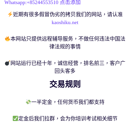
Whatsapp:+
85244553510
点击添加
近期有很多假冒伪劣的拷贝我们的网站，请认准
kaoshiku.net
本网站只提供远程辅导服务，不做任何违法中国法
律法规的事情
网站运行已经十年，诚信经营，排名前三，客户广
回头客多
交易规则
一半定金，任何货币我们都支持
定金后我们拉群，会为你培训考试相关细节