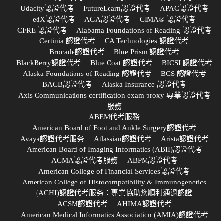
Udacity認證代考
FutureLearn認證代考
APAC認證代考
edX認證代考
AGA認證代考
CIMA® 認證代考
CFRE 認證代考
Alabama Foundations of Reading 認證代考
Certinia 認證代考
CA Technologies 認證代考
Brocade認證代考
Blue Prism 認證代考
BlackBerry認證代考
Blue Coat 認證代考
BICSI 認證代考
Alaska Foundations of Reading 認證代考
BCS 認證代考
BACB認證代考
Alaska Insurance 認證代考
Axis Communications certification exam proxy 專業認證代考
服務
ABEM代考服務
American Board of Foot and Ankle Surgery認證代考
Avaya認證代考服务
Atlassian認證代考
Arista認證代考
American Board of Imaging Informatics (ABII)認證代考
ACMA認證代考服務
ABPM認證代考
American College of Financial Services認證代考
American College of Histocompatibility & Immunogenetics
(ACHI)認證代考服务：專業協助您順利通過認證
ACSM認證代考
AHIMA認證代考
American Medical Informatics Association (AMIA)認證代考