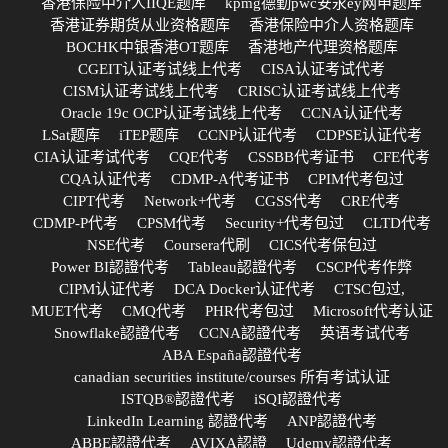
香港保险中介人IIQE题库
kpmg德勤pwc安永ey网申题库
香港证券期货从业资格题库
香港保险中介人资格题库
BOCHK中银香港OT题库
香港地产代理资格题库
CGEIT认证考试线上代考
CISA认证考试代考
CISM认证考试线上代考
CRISC认证考试线上代考
Oracle 19c OCP认证考试线上代考
CCNA认证代考
LSat题库
iTEP题库
CCNP认证代考
CDPSE认证代考
CIA认证考试代考
CQE代考
CSSBB代考证书
CFE代考
CQA认证代考
CDMP-A代考证书
CPIM代考包过
CIPT代考
Network+代考
CGSS代考
CRE代考
CDMP-P代考
CPSM代考
Security+代考包过
CLTD代考
NSE代考
Coursera代刷
CICS代考保包过
Power BI認證代考
Tableau認證代考
CSCP代考作弊
CIPM认证代考
DCA Docker认证代考
CTSC包过,
MUET代考
CMQ代考
PHR代考包过
Microsoft代考认证
Snowflake認證代考
CCNA認證代考
英语考试代考
ABA España認證代考
canadian securities institute/courses 所有考试认证
ISTQB®認證代考
iSQI認證代考
LinkedIn Learning 認證代考
ANP認證代考
ABBE認證代考
AVIXA認證
Udemy認證代考