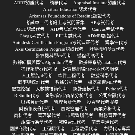
ARRT認證代考
领思代考
Appraisal Institute認證代考
Arcitura Education認證代考
Arkansas Foundations of Reading認證代考
考試庫 – 代考綫上考試問答集
AP考試代考
AICB認證代考
ATD考試認證代考
Canvas考试代考
Chegg考試代考
EJU考試代考
ADMEI認證代考
Autodesk Certification Program考试认证代考
留學生代考
Axis Certification Program認證代考
計算機科學cs代考
計算機科學cs代考
編程代碼代考
數據結構與算法Algorithm代考
數據庫系統database代考
操作系統os代考服
計算機網絡network代考服務
人工智能ai代考
軟件工程代考
數據科學代考
概率與統計代考
數據分析代考
機器學習ML代考
數據挖掘
大數據技術代考
統計建模代考
Python代考
R Studio代考
金融/會計/商業分析代考
公司金融代考
財務會計代考
管理會計代考
投資學代考服務
財務報表分析代考
風險管理代考
商業分析代考
商科代考
管理學代考
市場營銷代考
財務管理代考
組織行為學代考
戰略管理代考
商業溝通代考
國際商務代考
工程類代考
工程數學代考
力學代考專業