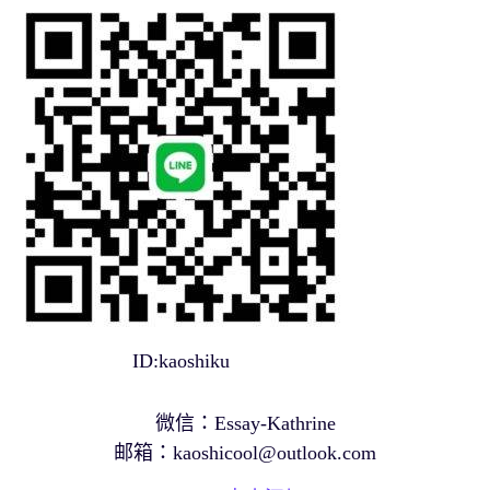
ID:kaoshiku
微信：Essay-Kathrine
邮箱：
kaoshicool@outlook.com