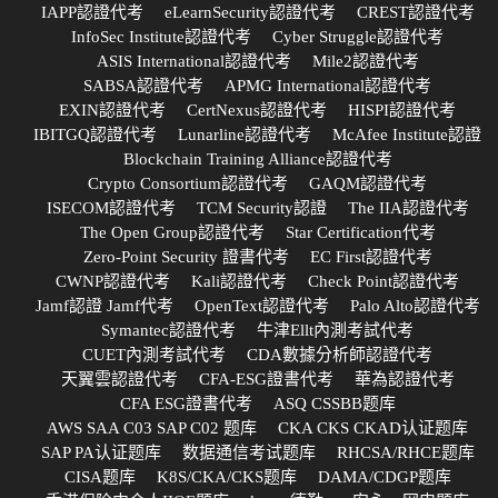
IAPP認證代考
eLearnSecurity認證代考
CREST認證代考
InfoSec Institute認證代考
Cyber Struggle認證代考
ASIS International認證代考
Mile2認證代考
SABSA認證代考
APMG International認證代考
EXIN認證代考
CertNexus認證代考
HISPI認證代考
IBITGQ認證代考
Lunarline認證代考
McAfee Institute認證
Blockchain Training Alliance認證代考
Crypto Consortium認證代考
GAQM認證代考
ISECOM認證代考
TCM Security認證
The IIA認證代考
The Open Group認證代考
Star Certification代考
Zero-Point Security 證書代考
EC First認證代考
CWNP認證代考
Kali認證代考
Check Point認證代考
Jamf認證 Jamf代考
OpenText認證代考
Palo Alto認證代考
Symantec認證代考
牛津Ellt內測考試代考
CUET內測考試代考
CDA數據分析師認證代考
天翼雲認證代考
CFA-ESG證書代考
華為認證代考
CFA ESG證書代考
ASQ CSSBB题库
AWS SAA C03 SAP C02 题库
CKA CKS CKAD认证题库
SAP PA认证题库
数据通信考试题库
RHCSA/RHCE题库
CISA题库
K8S/CKA/CKS题库
DAMA/CDGP题库