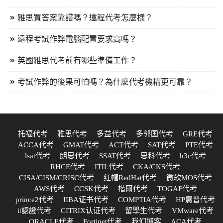
雅思買答案靠譜嗎？遠程代考怎麼樣？
遠程考試作弊電腦配置要求高嗎？
英國雅思代考前有哪些準備工作？
考試作弊的後果可怕嗎？為什麼代考機構更可靠？
托福代考
雅思代考
多益代考
多邻国代考
GRE代考
ACCA代考
GMAT代考
ACT代考
SAT代考
PTE代考
lsat代考
朗思代考
SSAT代考
思科代考
h3c代考
RHCE代考
ITIL代考
CKA/CKS代考
CISA/CISM/CRISC代考
红帽RedHat代考
微软MOS代考
AWS代考
CCSK代考
楷爾代考
TOGAF代考
prince2代考
IIBA证书代考
COMPTIA代考
HP惠普代考
it認證代考
CITRIX认证代考
留學生代考
VMware代考
ORACLE代考
Fortinet代考
我们博客
ACA代考