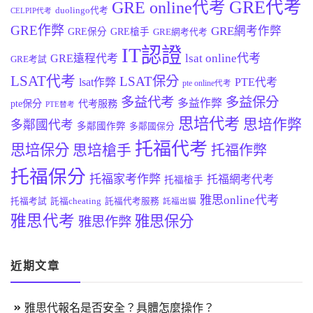
GRE代考
GRE online代考
duolingo代考
CELPIP代考
GRE作弊
GRE網考作弊
GRE保分
GRE槍手
GRE網考代考
IT認證
lsat online代考
GRE遠程代考
GRE考試
LSAT代考
LSAT保分
lsat作弊
PTE代考
pte online代考
多益代考
多益保分
多益作弊
pte保分
代考服務
PTE替考
思培代考
思培作弊
多鄰國代考
多鄰國作弊
多鄰國保分
托福代考
思培保分
思培槍手
托福作弊
托福保分
托福家考作弊
托福網考代考
托福槍手
雅思online代考
托福考試
託福cheating
託福代考服務
託福出貓
雅思代考
雅思保分
雅思作弊
近期文章
雅思代報名是否安全？具體怎麼操作？