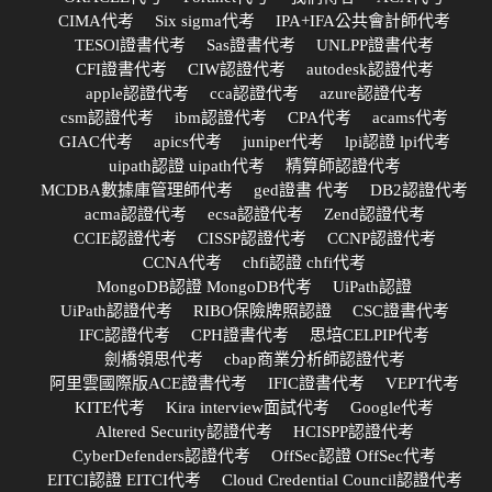
CIMA代考
Six sigma代考
IPA+IFA公共會計師代考
TESOl證書代考
Sas證書代考
UNLPP證書代考
CFI證書代考
CIW認證代考
autodesk認證代考
apple認證代考
cca認證代考
azure認證代考
csm認證代考
ibm認證代考
CPA代考
acams代考
GIAC代考
apics代考
juniper代考
lpi認證 lpi代考
uipath認證 uipath代考
精算師認證代考
MCDBA數據庫管理師代考
ged證書 代考
DB2認證代考
acma認證代考
ecsa認證代考
Zend認證代考
CCIE認證代考
CISSP認證代考
CCNP認證代考
CCNA代考
chfi認證 chfi代考
MongoDB認證 MongoDB代考
UiPath認證
UiPath認證代考
RIBO保險牌照認證
CSC證書代考
IFC認證代考
CPH證書代考
思培CELPIP代考
劍橋領思代考
cbap商業分析師認證代考
阿里雲國際版ACE證書代考
IFIC證書代考
VEPT代考
KITE代考
Kira interview面試代考
Google代考
Altered Security認證代考
HCISPP認證代考
CyberDefenders認證代考
OffSec認證 OffSec代考
EITCI認證 EITCI代考
Cloud Credential Council認證代考