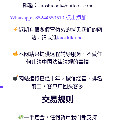
邮箱：
kaoshicool@outlook.com
Whatsapp:+
85244553510
点击添加
近期有很多假冒伪劣的拷贝我们的网
站，请认准
kaoshiku.net
本网站只提供远程辅导服务，不做任
何违法中国法律法规的事情
网站运行已经十年，诚信经营，排名
前三，客户广回头客多
交易规则
一半定金，任何货币我们都支持