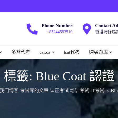
Phone Number
Contact Ad
+85244553510
香港灣仔區跑
多益代考
csi.ca
lsat代考
购买题库
標籤:
Blue Coat 認證
我们博客-考试库的文章 认证考试 培训考试 IT考试
Bl