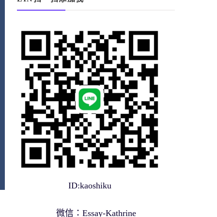
ID:kaoshiku
微信：Essay-Kathrine