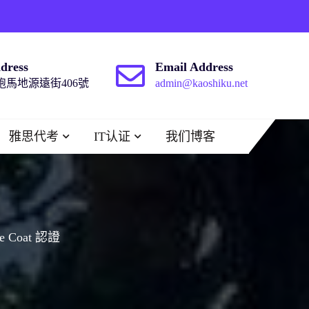
dress
Email Address
馬地源遠街406號
admin@kaoshiku.net
雅思代考
IT认证
我们博客
ue Coat 認證