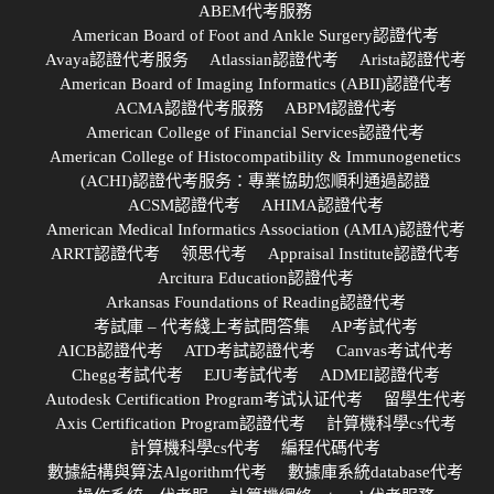
ABEM代考服務
American Board of Foot and Ankle Surgery認證代考
Avaya認證代考服务
Atlassian認證代考
Arista認證代考
American Board of Imaging Informatics (ABII)認證代考
ACMA認證代考服務
ABPM認證代考
American College of Financial Services認證代考
American College of Histocompatibility & Immunogenetics
(ACHI)認證代考服务：專業協助您順利通過認證
ACSM認證代考
AHIMA認證代考
American Medical Informatics Association (AMIA)認證代考
ARRT認證代考
领思代考
Appraisal Institute認證代考
Arcitura Education認證代考
Arkansas Foundations of Reading認證代考
考試庫 – 代考綫上考試問答集
AP考試代考
AICB認證代考
ATD考試認證代考
Canvas考试代考
Chegg考試代考
EJU考試代考
ADMEI認證代考
Autodesk Certification Program考试认证代考
留學生代考
Axis Certification Program認證代考
計算機科學cs代考
計算機科學cs代考
編程代碼代考
數據結構與算法Algorithm代考
數據庫系統database代考