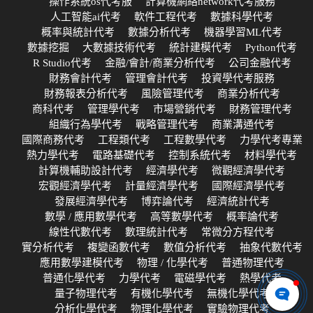
操作系統os代考服
計算機網絡network代考服務
人工智能ai代考
軟件工程代考
數據科學代考
概率與統計代考
數據分析代考
機器學習ML代考
數據挖掘
大數據技術代考
統計建模代考
Python代考
R Studio代考
金融/會計/商業分析代考
公司金融代考
財務會計代考
管理會計代考
投資學代考服務
財務報表分析代考
風險管理代考
商業分析代考
商科代考
管理學代考
市場營銷代考
財務管理代考
組織行為學代考
戰略管理代考
商業溝通代考
國際商務代考
工程類代考
工程數學代考
力學代考專業
熱力學代考
電路基礎代考
控制系統代考
材料學代考
計算機輔助設計代考
經濟學代考
微觀經濟學代考
宏觀經濟學代考
計量經濟學代考
國際經濟學代考
發展經濟學代考
博弈論代考
經濟統計代考
數學 / 應用數學代考
高等數學代考
概率論代考
線性代數代考
數理統計代考
常微分方程代考
實分析代考
複變函數代考
數值分析代考
抽象代數代考
應用數學建模代考
物理 / 化學代考
普通物理代考
普通化學代考
力學代考
電磁學代考
熱學代考
量子物理代考
有機化學代考
無機化學代考
分析化學代考
物理化學代考
實驗物理代考