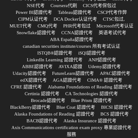
NSE代考
Coursera代刷
CICS代考保包过
Power BI認證代考
Tableau認證代考
CSCP代考作弊
CIPM认证代考
DCA Docker认证代考
CTSC包过,
MUET代考
CMQ代考
PHR代考包过
Microsoft代考认证
Snowflake認證代考
CCNA認證代考
英语考试代考
ABA España認證代考
canadian securities institute/courses 所有考试认证
ISTQB®認證代考
iSQI認證代考
LinkedIn Learning 認證代考
ANP認證代考
ABBE認證代考
AVIXA認證
Udemy認證代考
Udacity認證代考
FutureLearn認證代考
APAC認證代考
edX認證代考
AGA認證代考
CIMA® 認證代考
CFRE 認證代考
Alabama Foundations of Reading 認證代考
Certinia 認證代考
CA Technologies 認證代考
Brocade認證代考
Blue Prism 認證代考
BlackBerry認證代考
Blue Coat 認證代考
BICSI 認證代考
Alaska Foundations of Reading 認證代考
BCS 認證代考
BACB認證代考
Alaska Insurance 認證代考
Axis Communications certification exam proxy 專業認證代考
服務