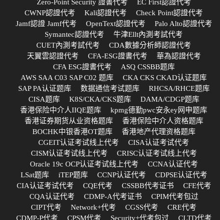
Zero-Point Security 證書代考
EC First認證代考
CWNP認證代考
Kali認證代考
Check Point認證代考
Jamf認證 Jamf代考
OpenText認證代考
Palo Alto認證代考
Symantec認證代考
牛津Ellt內測考試代考
CUET內測考試代考
CDA數據分析師認證代考
天翼雲認證代考
CFA-ESG證書代考
華為認證代考
CFA ESG證書代考
ASQ CSSBB题库
AWS SAA C03 SAP C02 题库
CKA CKS CKAD认证题库
SAP PA认证题库
数据通信考试题库
RHCSA/RHCE题库
CISA题库
K8S/CKA/CKS题库
DAMA/CDGP题库
香港保险中介人IIQE题库
kpmg德勤pwc安永ey网申题库
香港证券期货从业资格题库
香港保险中介人资格题库
BOCHK中银香港OT题库
香港地产代理资格题库
CGEIT认证考试线上代考
CISA认证考试代考
CISM认证考试线上代考
CRISC认证考试线上代考
Oracle 19c OCP认证考试线上代考
CCNA认证代考
LSat题库
iTEP题库
CCNP认证代考
CDPSE认证代考
CIA认证考试代考
CQE代考
CSSBB代考证书
CFE代考
CQA认证代考
CDMP-A代考证书
CPIM代考包过
CIPT代考
Network+代考
CGSS代考
CRE代考
CDMP-P代考
CPSM代考
Security+代考包过
CLTD代考