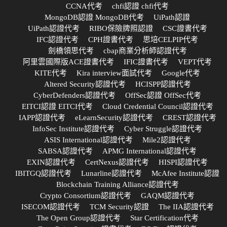
CCNA代考
chfi認證 chfi代考
MongoDB認證 MongoDB代考
UiPath認證
UiPath認證代考
RIBO保險牌照認證
CSC證書代考
IFC認證代考
CPH證書代考
思培CELPIP代考
劍橋領思代考
cbap商業分析師認證代考
阿里雲國際版ACE證書代考
IFIC證書代考
VEPT代考
KITE代考
Kira interview面試代考
Google代考
Altered Security認證代考
HCISPP認證代考
CyberDefenders認證代考
OffSec認證 OffSec代考
EITCI認證 EITCI代考
Cloud Credential Council認證代考
IAPP認證代考
eLearnSecurity認證代考
CREST認證代考
InfoSec Institute認證代考
Cyber Struggle認證代考
ASIS International認證代考
Mile2認證代考
SABSA認證代考
APMG International認證代考
EXIN認證代考
CertNexus認證代考
HISPI認證代考
IBITGQ認證代考
Lunarline認證代考
McAfee Institute認證
Blockchain Training Alliance認證代考
Crypto Consortium認證代考
GAQM認證代考
ISECOM認證代考
TCM Security認證
The IIA認證代考
The Open Group認證代考
Star Certification代考