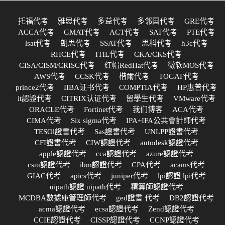
托福代考
雅思代考
多益代考
多邻国代考
GRE代考
ACCA代考
GMAT代考
ACT代考
SAT代考
PTE代考
lsat代考
朗思代考
SSAT代考
思科代考
h3c代考
RHCE代考
ITIL代考
CKA/CKS代考
CISA/CISM/CRISC代考
红帽RedHat代考
微软MOS代考
AWS代考
CCSK代考
楷爾代考
TOGAF代考
prince2代考
IIBA证书代考
COMPTIA代考
HP惠普代考
it認證代考
CITRIX认证代考
留學生代考
VMware代考
ORACLE代考
Fortinet代考
我们博客
ACA代考
CIMA代考
Six sigma代考
IPA+IFA公共會計師代考
TESOl證書代考
Sas證書代考
UNLPP證書代考
CFI證書代考
CIW認證代考
autodesk認證代考
apple認證代考
cca認證代考
azure認證代考
csm認證代考
ibm認證代考
CPA代考
acams代考
GIAC代考
apics代考
juniper代考
lpi認證 lpi代考
uipath認證 uipath代考
精算師認證代考
MCDBA數據庫管理師代考
ged證書 代考
DB2認證代考
acma認證代考
ecsa認證代考
Zend認證代考
CCIE認證代考
CISSP認證代考
CCNP認證代考