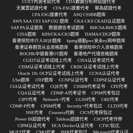
CUET內測考試代考
CDA數據分析師認證代考
天翼雲認證代考
CFA-ESG證書代考
華為認證代考
CFA ESG證書代考
ASQ CSSBB题库
AWS SAA C03 SAP C02 题库
CKA CKS CKAD认证题库
SAP PA认证题库
数据通信考试题库
RHCSA/RHCE题库
CISA题库
K8S/CKA/CKS题库
DAMA/CDGP题库
香港保险中介人IIQE题库
kpmg德勤pwc安永ey网申题库
香港证券期货从业资格题库
香港保险中介人资格题库
BOCHK中银香港OT题库
香港地产代理资格题库
CGEIT认证考试线上代考
CISA认证考试代考
CISM认证考试线上代考
CRISC认证考试线上代考
Oracle 19c OCP认证考试线上代考
CCNA认证代考
LSat题库
iTEP题库
CCNP认证代考
CDPSE认证代考
CIA认证考试代考
CQE代考
CSSBB代考证书
CFE代考
CQA认证代考
CDMP-A代考证书
CPIM代考包过
CIPT代考
Network+代考
CGSS代考
CRE代考
CDMP-P代考
CPSM代考
Security+代考包过
CLTD代考
NSE代考
Coursera代刷
CICS代考保包过
Power BI認證代考
Tableau認證代考
CSCP代考作弊
CIPM认证代考
DCA Docker认证代考
CTSC包过,
MUET代考
CMQ代考
PHR代考包过
Microsoft代考认证