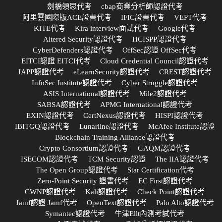
劍橋領思代考
cbap商業分析師認證代考
阿里雲國際版ACE證書代考
IFIC證書代考
VEPT代考
KITE代考
Kira interview面試代考
Google代考
Altered Security認證代考
HCISPP認證代考
CyberDefenders認證代考
OffSec認證 OffSec代考
EITCI認證 EITCI代考
Cloud Credential Council認證代考
IAPP認證代考
eLearnSecurity認證代考
CREST認證代考
InfoSec Institute認證代考
Cyber Struggle認證代考
ASIS International認證代考
Mile2認證代考
SABSA認證代考
APMG International認證代考
EXIN認證代考
CertNexus認證代考
HISPI認證代考
IBITGQ認證代考
Lunarline認證代考
McAfee Institute認證
Blockchain Training Alliance認證代考
Crypto Consortium認證代考
GAQM認證代考
ISECOM認證代考
TCM Security認證
The IIA認證代考
The Open Group認證代考
Star Certification代考
Zero-Point Security 證書代考
EC First認證代考
CWNP認證代考
Kali認證代考
Check Point認證代考
Jamf認證 Jamf代考
OpenText認證代考
Palo Alto認證代考
Symantec認證代考
牛津Ellt內測考試代考