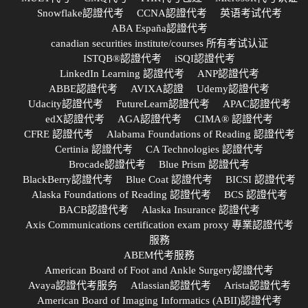
Snowflake認證代考
CCNA認證代考
英语考试代考
ABA España認證代考
canadian securities institute/courses 所有考试认证
ISTQB®認證代考
iSQI認證代考
LinkedIn Learning 認證代考
ANP認證代考
ABBE認證代考
AVIXA認證
Udemy認證代考
Udacity認證代考
FutureLearn認證代考
APAC認證代考
edX認證代考
AGA認證代考
CIMA® 認證代考
CFRE 認證代考
Alabama Foundations of Reading 認證代考
Certinia 認證代考
CA Technologies 認證代考
Brocade認證代考
Blue Prism 認證代考
BlackBerry認證代考
Blue Coat 認證代考
BICSI 認證代考
Alaska Foundations of Reading 認證代考
BCS 認證代考
BACB認證代考
Alaska Insurance 認證代考
Axis Communications certification exam proxy 專業認證代考
服務
ABEM代考服務
American Board of Foot and Ankle Surgery認證代考
Avaya認證代考服务
Atlassian認證代考
Arista認證代考
American Board of Imaging Informatics (ABII)認證代考