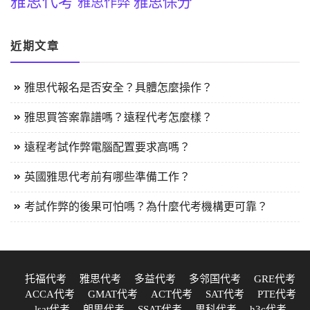
雅思代考
雅思保分
雅思作弊
近期文章
雅思代報名是否安全？具體怎麼操作？
雅思買答案靠譜嗎？遠程代考怎麼樣？
遠程考試作弊電腦配置要求高嗎？
英國雅思代考前有哪些準備工作？
考試作弊的後果可怕嗎？為什麼代考機構更可靠？
托福代考
雅思代考
多益代考
多邻国代考
GRE代考
ACCA代考
GMAT代考
ACT代考
SAT代考
PTE代考
lsat代考
朗思代考
SSAT代考
思科代考
h3c代考