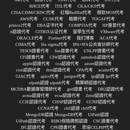
RHCE代考
ITIL代考
CKA/CKS代考
CISA/CISM/CRISC代考
红帽RedHat代考
微软MOS代考
AWS代考
CCSK代考
楷爾代考
TOGAF代考
prince2代考
IIBA证书代考
COMPTIA代考
HP惠普代考
it認證代考
CITRIX认证代考
留學生代考
VMware代考
ORACLE代考
Fortinet代考
我们博客
ACA代考
CIMA代考
Six sigma代考
IPA+IFA公共會計師代考
TESOl證書代考
Sas證書代考
UNLPP證書代考
CFI證書代考
CIW認證代考
autodesk認證代考
apple認證代考
cca認證代考
azure認證代考
csm認證代考
ibm認證代考
CPA代考
acams代考
GIAC代考
apics代考
juniper代考
lpi認證 lpi代考
uipath認證 uipath代考
精算師認證代考
MCDBA數據庫管理師代考
ged證書 代考
DB2認證代考
acma認證代考
ecsa認證代考
Zend認證代考
CCIE認證代考
CISSP認證代考
CCNP認證代考
CCNA代考
chfi認證 chfi代考
MongoDB認證 MongoDB代考
UiPath認證
UiPath認證代考
RIBO保險牌照認證
CSC證書代考
IFC認證代考
CPH證書代考
思培CELPIP代考