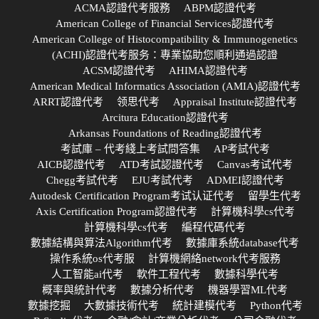
ACMA認證代考服務
ABPM認證代考
American College of Financial Services認證代考
American College of Histocompatibility & Immunogenetics
(ACHI)認證代考服务：專業協助您順利通過認證
ACSM認證代考
AHIMA認證代考
American Medical Informatics Association (AMIA)認證代考
ARRT認證代考
领思代考
Appraisal Institute認證代考
Arcitura Education認證代考
Arkansas Foundations of Reading認證代考
考試庫 – 代考綫上考試問答集
AP考試代考
AICB認證代考
ATD考試認證代考
Canvas考试代考
Chegg考試代考
EJU考試代考
ADMEI認證代考
Autodesk Certification Program考试认证代考
留學生代考
Axis Certification Program認證代考
計算機科學cs代考
計算機科學cs代考
編程代碼代考
數據結構與算法Algorithm代考
數據庫系統database代考
操作系統os代考服
計算機網絡network代考服務
人工智能ai代考
軟件工程代考
數據科學代考
概率與統計代考
數據分析代考
機器學習ML代考
數據挖掘
大數據技術代考
統計建模代考
Python代考