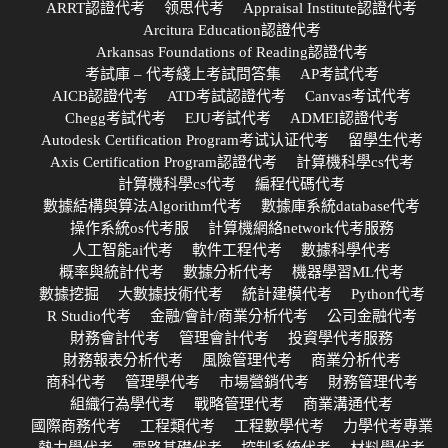
ARRT認證代考
领思代考
Appraisal Institute認證代考
Arcitura Education認證代考
Arkansas Foundations of Reading認證代考
考試庫 – 代考綫上考試問答集
AP考試代考
AICB認證代考
ATD考試認證代考
Canvas考试代考
Chegg考試代考
EJU考試代考
ADMEI認證代考
Autodesk Certification Program考试认证代考
留學生代考
Axis Certification Program認證代考
計算機科學cs代考
計算機科學cs代考
編程代碼代考
數據結構與算法Algorithm代考
數據庫系統database代考
操作系統os代考服
計算機網絡network代考服務
人工智能ai代考
軟件工程代考
數據科學代考
概率與統計代考
數據分析代考
機器學習ML代考
數據挖掘
大數據技術代考
統計建模代考
Python代考
R Studio代考
金融/會計/商業分析代考
公司金融代考
財務會計代考
管理會計代考
投資學代考服務
財務報表分析代考
風險管理代考
商業分析代考
商科代考
管理學代考
市場營銷代考
財務管理代考
組織行為學代考
戰略管理代考
商業溝通代考
國際商務代考
工程類代考
工程數學代考
力學代考專業