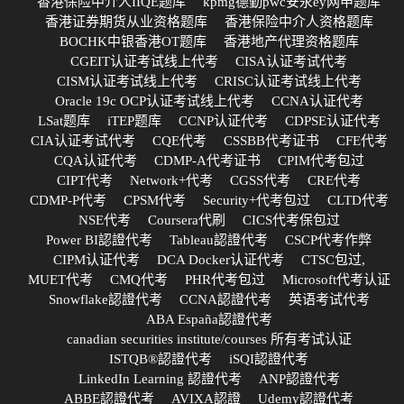
香港保险中介人IIQE题库
kpmg德勤pwc安永ey网申题库
香港证券期货从业资格题库
香港保险中介人资格题库
BOCHK中银香港OT题库
香港地产代理资格题库
CGEIT认证考试线上代考
CISA认证考试代考
CISM认证考试线上代考
CRISC认证考试线上代考
Oracle 19c OCP认证考试线上代考
CCNA认证代考
LSat题库
iTEP题库
CCNP认证代考
CDPSE认证代考
CIA认证考试代考
CQE代考
CSSBB代考证书
CFE代考
CQA认证代考
CDMP-A代考证书
CPIM代考包过
CIPT代考
Network+代考
CGSS代考
CRE代考
CDMP-P代考
CPSM代考
Security+代考包过
CLTD代考
NSE代考
Coursera代刷
CICS代考保包过
Power BI認證代考
Tableau認證代考
CSCP代考作弊
CIPM认证代考
DCA Docker认证代考
CTSC包过,
MUET代考
CMQ代考
PHR代考包过
Microsoft代考认证
Snowflake認證代考
CCNA認證代考
英语考试代考
ABA España認證代考
canadian securities institute/courses 所有考试认证
ISTQB®認證代考
iSQI認證代考
LinkedIn Learning 認證代考
ANP認證代考
ABBE認證代考
AVIXA認證
Udemy認證代考