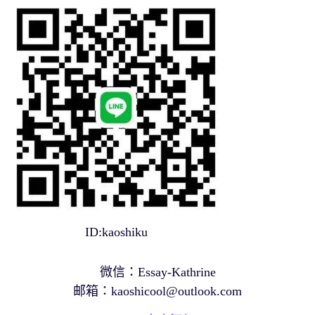
ID:kaoshiku
微信：Essay-Kathrine
邮箱：
kaoshicool@outlook.com