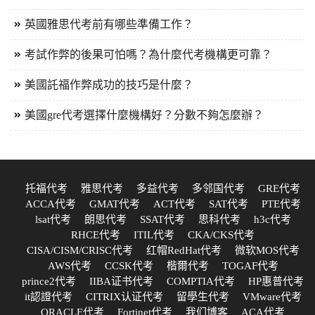
英國雅思代考前有哪些準備工作？
考試作弊的後果可怕嗎？為什麼代考機構更可靠？
美國託福作弊成功的技巧是什麼？
美國gre代考選擇什麼機構好？分數不夠怎麼辦？
托福代考
雅思代考
多益代考
多邻国代考
GRE代考
ACCA代考
GMAT代考
ACT代考
SAT代考
PTE代考
lsat代考
朗思代考
SSAT代考
思科代考
h3c代考
RHCE代考
ITIL代考
CKA/CKS代考
CISA/CISM/CRISC代考
红帽RedHat代考
微软MOS代考
AWS代考
CCSK代考
楷爾代考
TOGAF代考
prince2代考
IIBA证书代考
COMPTIA代考
HP惠普代考
it認證代考
CITRIX认证代考
留學生代考
VMware代考
ORACLE代考
Fortinet代考
我们博客
ACA代考