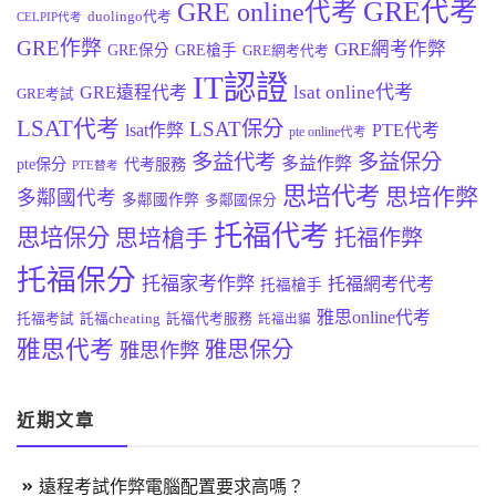
GRE代考
GRE online代考
duolingo代考
CELPIP代考
GRE作弊
GRE網考作弊
GRE保分
GRE槍手
GRE網考代考
IT認證
lsat online代考
GRE遠程代考
GRE考試
LSAT代考
LSAT保分
lsat作弊
PTE代考
pte online代考
多益代考
多益保分
多益作弊
pte保分
代考服務
PTE替考
思培代考
思培作弊
多鄰國代考
多鄰國作弊
多鄰國保分
托福代考
思培保分
思培槍手
托福作弊
托福保分
托福家考作弊
托福網考代考
托福槍手
雅思online代考
托福考試
託福cheating
託福代考服務
託福出貓
雅思代考
雅思保分
雅思作弊
近期文章
遠程考試作弊電腦配置要求高嗎？