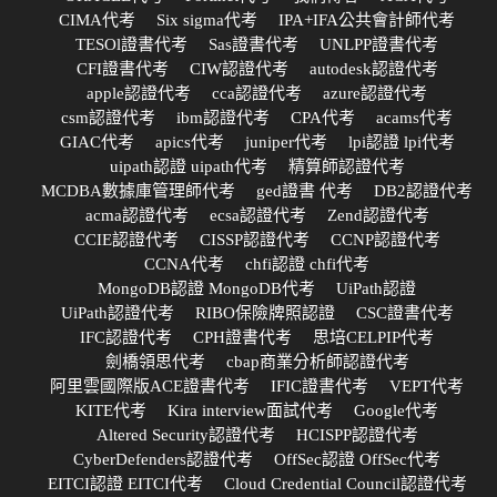
CIMA代考
Six sigma代考
IPA+IFA公共會計師代考
TESOl證書代考
Sas證書代考
UNLPP證書代考
CFI證書代考
CIW認證代考
autodesk認證代考
apple認證代考
cca認證代考
azure認證代考
csm認證代考
ibm認證代考
CPA代考
acams代考
GIAC代考
apics代考
juniper代考
lpi認證 lpi代考
uipath認證 uipath代考
精算師認證代考
MCDBA數據庫管理師代考
ged證書 代考
DB2認證代考
acma認證代考
ecsa認證代考
Zend認證代考
CCIE認證代考
CISSP認證代考
CCNP認證代考
CCNA代考
chfi認證 chfi代考
MongoDB認證 MongoDB代考
UiPath認證
UiPath認證代考
RIBO保險牌照認證
CSC證書代考
IFC認證代考
CPH證書代考
思培CELPIP代考
劍橋領思代考
cbap商業分析師認證代考
阿里雲國際版ACE證書代考
IFIC證書代考
VEPT代考
KITE代考
Kira interview面試代考
Google代考
Altered Security認證代考
HCISPP認證代考
CyberDefenders認證代考
OffSec認證 OffSec代考
EITCI認證 EITCI代考
Cloud Credential Council認證代考