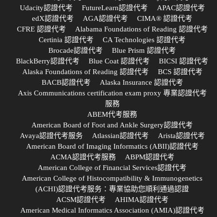
Udacity認證代考
FutureLearn認證代考
APAC認證代考
edX認證代考
AGA認證代考
CIMA® 認證代考
CFRE 認證代考
Alabama Foundations of Reading 認證代考
Certinia 認證代考
CA Technologies 認證代考
Brocade認證代考
Blue Prism 認證代考
BlackBerry認證代考
Blue Coat 認證代考
BICSI 認證代考
Alaska Foundations of Reading 認證代考
BCS 認證代考
BACB認證代考
Alaska Insurance 認證代考
Axis Communications certification exam proxy 專業認證代考
服務
ABEM代考服務
American Board of Foot and Ankle Surgery認證代考
Avaya認證代考服务
Atlassian認證代考
Arista認證代考
American Board of Imaging Informatics (ABII)認證代考
ACMA認證代考服務
ABPM認證代考
American College of Financial Services認證代考
American College of Histocompatibility & Immunogenetics
(ACHI)認證代考服务：專業協助您順利通過認證
ACSM認證代考
AHIMA認證代考
American Medical Informatics Association (AMIA)認證代考