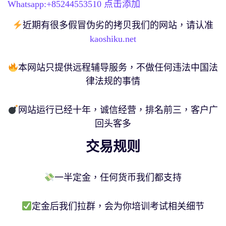
Whatsapp:+
85244553510
点击添加
近期有很多假冒伪劣的拷贝我们的网站，请认准
kaoshiku.net
本网站只提供远程辅导服务，不做任何违法中国法
律法规的事情
网站运行已经十年，诚信经营，排名前三，客户广
回头客多
交易规则
一半定金，任何货币我们都支持
定金后我们拉群，会为你培训考试相关细节