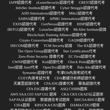
IAPP認證代考
eLearnSecurity認證代考
CREST認證代考
InfoSec Institute認證代考
Cyber Struggle認證代考
ASIS International認證代考
Mile2認證代考
SABSA認證代考
APMG International認證代考
EXIN認證代考
CertNexus認證代考
HISPI認證代考
IBITGQ認證代考
Lunarline認證代考
McAfee Institute認證
Blockchain Training Alliance認證代考
Crypto Consortium認證代考
GAQM認證代考
ISECOM認證代考
TCM Security認證
The IIA認證代考
The Open Group認證代考
Star Certification代考
Zero-Point Security 證書代考
EC First認證代考
CWNP認證代考
Kali認證代考
Check Point認證代考
Jamf認證 Jamf代考
OpenText認證代考
Palo Alto認證代考
Symantec認證代考
牛津Ellt內測考試代考
CUET內測考試代考
CDA數據分析師認證代考
天翼雲認證代考
CFA-ESG證書代考
華為認證代考
CFA ESG證書代考
ASQ CSSBB题库
AWS SAA C03 SAP C02 题库
CKA CKS CKAD认证题库
SAP PA认证题库
数据通信考试题库
RHCSA/RHCE题库
CISA题库
K8S/CKA/CKS题库
DAMA/CDGP题库