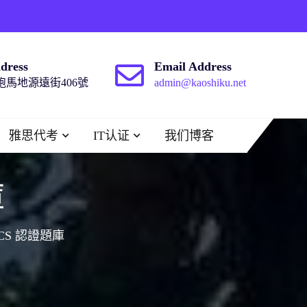
dress
Email Address
馬地源遠街406號
admin@kaoshiku.net
雅思代考
IT认证
我们博客
庫
ICS 認證題庫