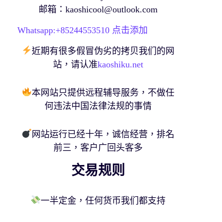
邮箱：
kaoshicool@outlook.com
Whatsapp:+
85244553510
点击添加
近期有很多假冒伪劣的拷贝我们的网
站，请认准
kaoshiku.net
本网站只提供远程辅导服务，不做任
何违法中国法律法规的事情
网站运行已经十年，诚信经营，排名
前三，客户广回头客多
交易规则
一半定金，任何货币我们都支持