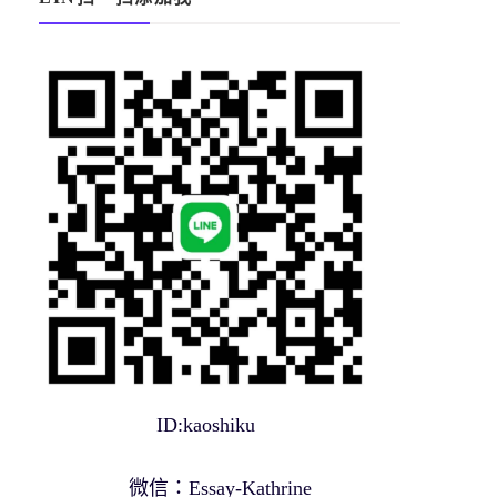
ID:kaoshiku
微信：Essay-Kathrine