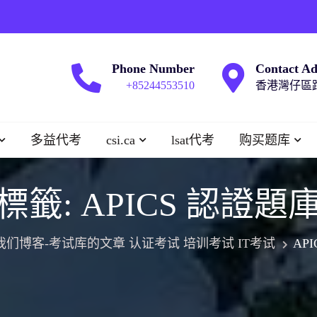
Phone Number
Contact Ad
+85244553510
香港灣仔區跑
多益代考
csi.ca
lsat代考
购买题库
標籤:
APICS 認證題
我们博客-考试库的文章 认证考试 培训考试 IT考试
AP