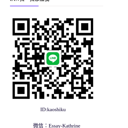
ID:kaoshiku
微信：Essay-Kathrine