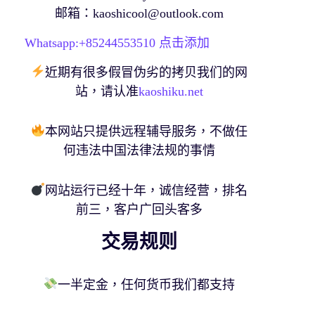
邮箱：
kaoshicool@outlook.com
Whatsapp:+
85244553510
点击添加
近期有很多假冒伪劣的拷贝我们的网
站，请认准
kaoshiku.net
本网站只提供远程辅导服务，不做任
何违法中国法律法规的事情
网站运行已经十年，诚信经营，排名
前三，客户广回头客多
交易规则
一半定金，任何货币我们都支持