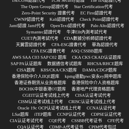
ISECOM認證代考
TCM Security認證
The IIA認證代考
The Open Group認證代考
Star Certification代考
Zero-Point Security 證書代考
EC First認證代考
CWNP認證代考
Kali認證代考
Check Point認證代考
Jamf認證 Jamf代考
OpenText認證代考
Palo Alto認證代考
Symantec認證代考
牛津Ellt內測考試代考
CUET內測考試代考
CDA數據分析師認證代考
天翼雲認證代考
CFA-ESG證書代考
華為認證代考
CFA ESG證書代考
ASQ CSSBB题库
AWS SAA C03 SAP C02 题库
CKA CKS CKAD认证题库
SAP PA认证题库
数据通信考试题库
RHCSA/RHCE题库
CISA题库
K8S/CKA/CKS题库
DAMA/CDGP题库
香港保险中介人IIQE题库
kpmg德勤pwc安永ey网申题库
香港证券期货从业资格题库
香港保险中介人资格题库
BOCHK中银香港OT题库
香港地产代理资格题库
CGEIT认证考试线上代考
CISA认证考试代考
CISM认证考试线上代考
CRISC认证考试线上代考
Oracle 19c OCP认证考试线上代考
CCNA认证代考
LSat题库
iTEP题库
CCNP认证代考
CDPSE认证代考
CIA认证考试代考
CQE代考
CSSBB代考证书
CFE代考
CQA认证代考
CDMP-A代考证书
CPIM代考包过