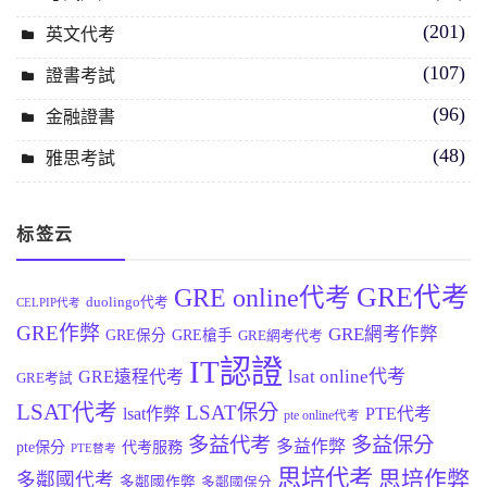
(201)
英文代考
(107)
證書考試
(96)
金融證書
(48)
雅思考試
标签云
GRE代考
GRE online代考
duolingo代考
CELPIP代考
GRE作弊
GRE網考作弊
GRE保分
GRE槍手
GRE網考代考
IT認證
lsat online代考
GRE遠程代考
GRE考試
LSAT代考
LSAT保分
lsat作弊
PTE代考
pte online代考
多益代考
多益保分
多益作弊
pte保分
代考服務
PTE替考
思培代考
思培作弊
多鄰國代考
多鄰國作弊
多鄰國保分