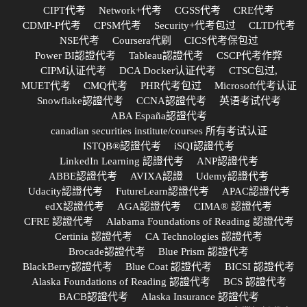
CIPT代考
Network+代考
CGSS代考
CRE代考
CDMP-P代考
CPSM代考
Security+代考包过
CLTD代考
NSE代考
Coursera代刷
CICS代考保包过
Power BI認證代考
Tableau認證代考
CSCP代考作弊
CIPM认证代考
DCA Docker认证代考
CTSC包过,
MUET代考
CMQ代考
PHR代考包过
Microsoft代考认证
Snowflake認證代考
CCNA認證代考
英语考试代考
ABA España認證代考
canadian securities institute/courses 所有考试认证
ISTQB®認證代考
iSQI認證代考
LinkedIn Learning 認證代考
ANP認證代考
ABBE認證代考
AVIXA認證
Udemy認證代考
Udacity認證代考
FutureLearn認證代考
APAC認證代考
edX認證代考
AGA認證代考
CIMA® 認證代考
CFRE 認證代考
Alabama Foundations of Reading 認證代考
Certinia 認證代考
CA Technologies 認證代考
Brocade認證代考
Blue Prism 認證代考
BlackBerry認證代考
Blue Coat 認證代考
BICSI 認證代考
Alaska Foundations of Reading 認證代考
BCS 認證代考
BACB認證代考
Alaska Insurance 認證代考