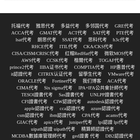
托福代考
雅思代考
多益代考
多邻国代考
GRE代考
ACCA代考
GMAT代考
ACT代考
SAT代考
PTE代考
lsat代考
朗思代考
SSAT代考
思科代考
h3c代考
RHCE代考
ITIL代考
CKA/CKS代考
CISA/CISM/CRISC代考
红帽RedHat代考
微软MOS代考
AWS代考
CCSK代考
楷爾代考
TOGAF代考
prince2代考
IIBA证书代考
COMPTIA代考
HP惠普代考
it認證代考
CITRIX认证代考
留學生代考
VMware代考
ORACLE代考
Fortinet代考
我们博客
ACA代考
CIMA代考
Six sigma代考
IPA+IFA公共會計師代考
TESOl證書代考
Sas證書代考
UNLPP證書代考
CFI證書代考
CIW認證代考
autodesk認證代考
apple認證代考
cca認證代考
azure認證代考
csm認證代考
ibm認證代考
CPA代考
acams代考
GIAC代考
apics代考
juniper代考
lpi認證 lpi代考
uipath認證 uipath代考
精算師認證代考
MCDBA數據庫管理師代考
ged證書 代考
DB2認證代考