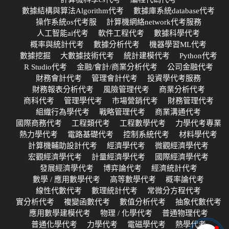
數據結構與算法Algorithm代考
數據庫系統database代考
操作系統os代考服
計算機網絡network代考服務
人工智能ai代考
軟件工程代考
數據科學代考
概率與統計代考
數據分析代考
機器學習ML代考
數據挖掘
大數據技術代考
統計建模代考
Python代考
R Studio代考
金融/會計/商業分析代考
公司金融代考
財務會計代考
管理會計代考
投資學代考服務
財務報表分析代考
風險管理代考
商業分析代考
商科代考
管理學代考
市場營銷代考
財務管理代考
組織行為學代考
戰略管理代考
商業溝通代考
國際商務代考
工程類代考
工程數學代考
力學代考專業
熱力學代考
電路基礎代考
控制系統代考
材料學代考
計算機輔助設計代考
經濟學代考
微觀經濟學代考
宏觀經濟學代考
計量經濟學代考
國際經濟學代考
發展經濟學代考
博弈論代考
經濟統計代考
數學 / 應用數學代考
高等數學代考
概率論代考
線性代數代考
數理統計代考
常微分方程代考
實分析代考
複變函數代考
數值分析代考
抽象代數代考
應用數學建模代考
物理 / 化學代考
普通物理代考
普通化學代考
力學代考
電磁學代考
熱學代考