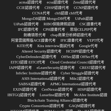
acma認證代考
ecsa認證代考
Zend認證代考
CCIE認證代考
CISSP認證代考
CCNP認證代考
CCNA代考
chfi認證 chfi代考
MongoDB認證 MongoDB代考
UiPath認證
UiPath認證代考
RIBO保險牌照認證
CSC證書代考
IFC認證代考
CPH證書代考
思培CELPIP代考
劍橋領思代考
cbap商業分析師認證代考
阿里雲國際版ACE證書代考
IFIC證書代考
VEPT代考
KITE代考
Kira interview面試代考
Google代考
Altered Security認證代考
HCISPP認證代考
CyberDefenders認證代考
OffSec認證 OffSec代考
EITCI認證 EITCI代考
Cloud Credential Council認證代考
IAPP認證代考
eLearnSecurity認證代考
CREST認證代考
InfoSec Institute認證代考
Cyber Struggle認證代考
ASIS International認證代考
Mile2認證代考
SABSA認證代考
APMG International認證代考
EXIN認證代考
CertNexus認證代考
HISPI認證代考
IBITGQ認證代考
Lunarline認證代考
McAfee Institute認證
Blockchain Training Alliance認證代考
Crypto Consortium認證代考
GAQM認證代考