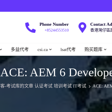
Phone Number
Contact Ad
+85244553510
香港灣仔區跑
多益代考
csi.ca
lsat代考
购买题库
:
ACE: AEM 6 Develo
客-考试库的文章 认证考试 培训考试 IT考试
ACE: AE