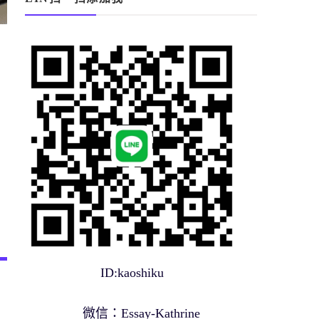
ID:kaoshiku
微信：Essay-Kathrine