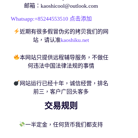
邮箱：
kaoshicool@outlook.com
Whatsapp:+
85244553510
点击添加
近期有很多假冒伪劣的拷贝我们的网
站，请认准
kaoshiku.net
本网站只提供远程辅导服务，不做任
何违法中国法律法规的事情
网站运行已经十年，诚信经营，排名
前三，客户广回头客多
交易规则
一半定金，任何货币我们都支持