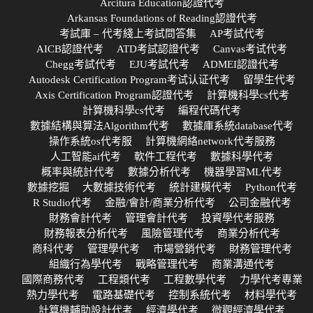
Arcitura Education認證代考
Arkansas Foundations of Reading認證代考
考試庫 – 代考綫上考試問答集
AP考試代考
AICB認證代考
ATD考試認證代考
Canvas考试代考
Chegg考試代考
EJU考試代考
ADMEI認證代考
Autodesk Certification Program考试认证代考
留學生代考
Axis Certification Program認證代考
計算機科學cs代考
計算機科學cs代考
編程代碼代考
數據結構與算法Algorithm代考
數據庫系統database代考
操作系統os代考服
計算機網絡network代考服務
人工智能ai代考
軟件工程代考
數據科學代考
概率與統計代考
數據分析代考
機器學習ML代考
數據挖掘
大數據技術代考
統計建模代考
Python代考
R Studio代考
金融/會計/商業分析代考
公司金融代考
財務會計代考
管理會計代考
投資學代考服務
財務報表分析代考
風險管理代考
商業分析代考
商科代考
管理學代考
市場營銷代考
財務管理代考
組織行為學代考
戰略管理代考
商業溝通代考
國際商務代考
工程類代考
工程數學代考
力學代考專業
熱力學代考
電路基礎代考
控制系統代考
材料學代考
計算機輔助設計代考
經濟學代考
微觀經濟學代考