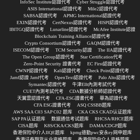
InfoSec Institute認證代考
Cyber Struggle認證代考
ASIS International認證代考
Mile2認證代考
SABSA認證代考
APMG International認證代考
EXIN認證代考
CertNexus認證代考
HISPI認證代考
IBITGQ認證代考
Lunarline認證代考
McAfee Institute認證
Blockchain Training Alliance認證代考
Crypto Consortium認證代考
GAQM認證代考
ISECOM認證代考
TCM Security認證
The IIA認證代考
The Open Group認證代考
Star Certification代考
Zero-Point Security 證書代考
EC First認證代考
CWNP認證代考
Kali認證代考
Check Point認證代考
Jamf認證 Jamf代考
OpenText認證代考
Palo Alto認證代考
Symantec認證代考
牛津Ellt內測考試代考
CUET內測考試代考
CDA數據分析師認證代考
天翼雲認證代考
CFA-ESG證書代考
華為認證代考
CFA ESG證書代考
ASQ CSSBB题库
AWS SAA C03 SAP C02 题库
CKA CKS CKAD认证题库
SAP PA认证题库
数据通信考试题库
RHCSA/RHCE题库
CISA题库
K8S/CKA/CKS题库
DAMA/CDGP题库
香港保险中介人IIQE题库
kpmg德勤pwc安永ey网申题库
香港证券期货从业资格题库
香港保险中介人资格题库