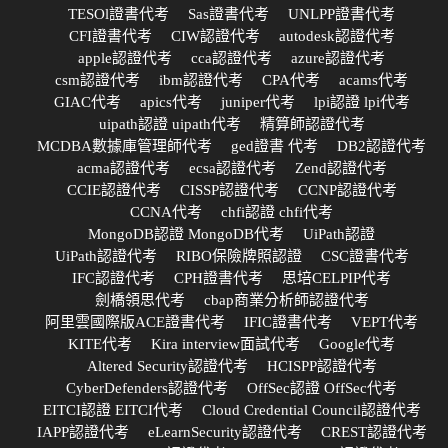
TESOl證書代考
Sas證書代考
UNLPP證書代考
CFI證書代考
CIW認證代考
autodesk認證代考
apple認證代考
cca認證代考
azure認證代考
csm認證代考
ibm認證代考
CPA代考
acams代考
GIAC代考
apics代考
juniper代考
lpi認證 lpi代考
uipath認證 uipath代考
精算師認證代考
MCDBA數據庫管理師代考
ged證書 代考
DB2認證代考
acma認證代考
ecsa認證代考
Zend認證代考
CCIE認證代考
CISSP認證代考
CCNP認證代考
CCNA代考
chfi認證 chfi代考
MongoDB認證 MongoDB代考
UiPath認證
UiPath認證代考
RIBO保險牌照認證
CSC證書代考
IFC認證代考
CPH證書代考
思培CELPIP代考
劍橋領思代考
cbap商業分析師認證代考
阿里雲國際版ACE證書代考
IFIC證書代考
VEPT代考
KITE代考
Kira interview面試代考
Google代考
Altered Security認證代考
HCISPP認證代考
CyberDefenders認證代考
OffSec認證 OffSec代考
EITCI認證 EITCI代考
Cloud Credential Council認證代考
IAPP認證代考
eLearnSecurity認證代考
CREST認證代考