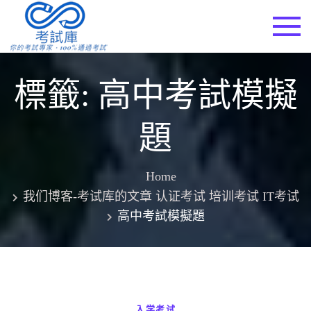
Skip
to
考試庫
content
標籤:
高中考試模擬
題
Home
我们博客-考试库的文章 认证考试 培训考试 IT考试
高中考試模擬題
入学考试