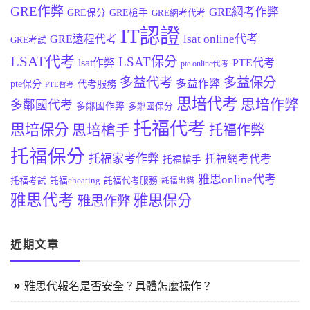
GRE作弊
GRE網考作弊
GRE保分
GRE槍手
GRE網考代考
IT認證
lsat online代考
GRE遠程代考
GRE考試
LSAT代考
LSAT保分
lsat作弊
PTE代考
pte online代考
多益代考
多益保分
多益作弊
pte保分
代考服務
PTE替考
思培代考
思培作弊
多鄰國代考
多鄰國作弊
多鄰國保分
托福代考
思培保分
思培槍手
托福作弊
托福保分
托福家考作弊
托福網考代考
托福槍手
雅思online代考
托福考試
託福cheating
託福代考服務
託福出貓
雅思代考
雅思保分
雅思作弊
近期文章
雅思代報名是否安全？具體怎麼操作？