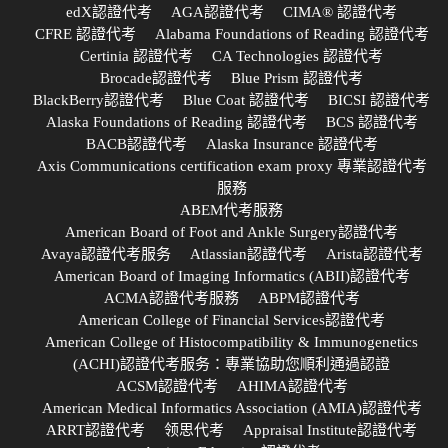
edX認證代考
AGA認證代考
CIMA® 認證代考
CFRE 認證代考
Alabama Foundations of Reading 認證代考
Certinia 認證代考
CA Technologies 認證代考
Brocade認證代考
Blue Prism 認證代考
BlackBerry認證代考
Blue Coat 認證代考
BICSI 認證代考
Alaska Foundations of Reading 認證代考
BCS 認證代考
BACB認證代考
Alaska Insurance 認證代考
Axis Communications certification exam proxy 專業認證代考
服務
ABEM代考服務
American Board of Foot and Ankle Surgery認證代考
Avaya認證代考服务
Atlassian認證代考
Arista認證代考
American Board of Imaging Informatics (ABII)認證代考
ACMA認證代考服務
ABPM認證代考
American College of Financial Services認證代考
American College of Histocompatibility & Immunogenetics
(ACHI)認證代考服务：專業協助您順利通過認證
ACSM認證代考
AHIMA認證代考
American Medical Informatics Association (AMIA)認證代考
ARRT認證代考
领思代考
Appraisal Institute認證代考