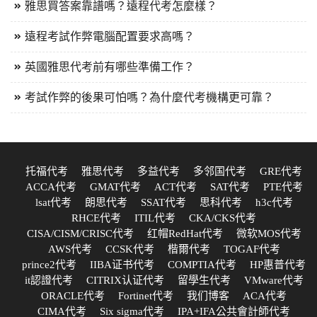
雅思買答案靠譜嗎？遠程代考怎麼樣？
遠程考試作弊電腦配置要求高嗎？
英國雅思代考前有哪些準備工作？
考試作弊的後果可怕嗎？為什麼代考機構更可靠？
托福代考
雅思代考
多益代考
多邻国代考
GRE代考
ACCA代考
GMAT代考
ACT代考
SAT代考
PTE代考
lsat代考
朗思代考
SSAT代考
思科代考
h3c代考
RHCE代考
ITIL代考
CKA/CKS代考
CISA/CISM/CRISC代考
红帽RedHat代考
微软MOS代考
AWS代考
CCSK代考
楷爾代考
TOGAF代考
prince2代考
IIBA证书代考
COMPTIA代考
HP惠普代考
it認證代考
CITRIX认证代考
留學生代考
VMware代考
ORACLE代考
Fortinet代考
我们博客
ACA代考
CIMA代考
Six sigma代考
IPA+IFA公共會計師代考