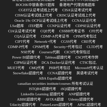
BOCHK中银香港OT题库
香港地产代理资格题库
CGEIT认证考试线上代考
CISA认证考试代考
CISM认证考试线上代考
CRISC认证考试线上代考
Oracle 19c OCP认证考试线上代考
CCNA认证代考
LSat题库
iTEP题库
CCNP认证代考
CDPSE认证代考
CIA认证考试代考
CQE代考
CSSBB代考证书
CFE代考
CQA认证代考
CDMP-A代考证书
CPIM代考包过
CIPT代考
Network+代考
CGSS代考
CRE代考
CDMP-P代考
CPSM代考
Security+代考包过
CLTD代考
NSE代考
Coursera代刷
CICS代考保包过
Power BI認證代考
Tableau認證代考
CSCP代考作弊
CIPM认证代考
DCA Docker认证代考
CTSC包过,
MUET代考
CMQ代考
PHR代考包过
Microsoft代考认证
Snowflake認證代考
CCNA認證代考
英语考试代考
ABA España認證代考
canadian securities institute/courses 所有考试认证
ISTQB®認證代考
iSQI認證代考
LinkedIn Learning 認證代考
ANP認證代考
ABBE認證代考
AVIXA認證
Udemy認證代考
Udacity認證代考
FutureLearn認證代考
APAC認證代考