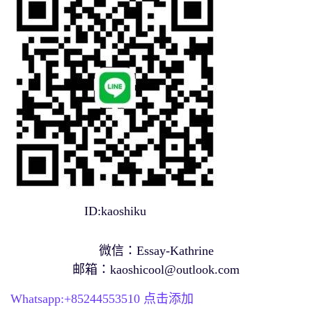
ID:kaoshiku
微信：Essay-Kathrine
邮箱：
kaoshicool@outlook.com
Whatsapp:+
85244553510
点击添加