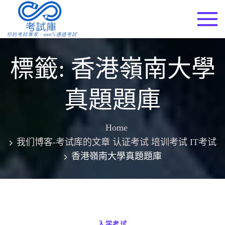
Skip
to
考試庫
content
標籤:
香港嶺南大學
真題題庫
Home
我们博客-考试库的文章 认证考试 培训考试 IT考试
香港嶺南大學真題題庫
入学考试