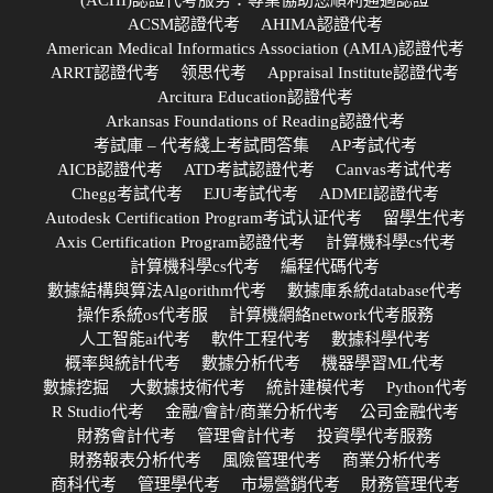
(ACHI)認證代考服务：專業協助您順利通過認證
ACSM認證代考
AHIMA認證代考
American Medical Informatics Association (AMIA)認證代考
ARRT認證代考
领思代考
Appraisal Institute認證代考
Arcitura Education認證代考
Arkansas Foundations of Reading認證代考
考試庫 – 代考綫上考試問答集
AP考試代考
AICB認證代考
ATD考試認證代考
Canvas考试代考
Chegg考試代考
EJU考試代考
ADMEI認證代考
Autodesk Certification Program考试认证代考
留學生代考
Axis Certification Program認證代考
計算機科學cs代考
計算機科學cs代考
編程代碼代考
數據結構與算法Algorithm代考
數據庫系統database代考
操作系統os代考服
計算機網絡network代考服務
人工智能ai代考
軟件工程代考
數據科學代考
概率與統計代考
數據分析代考
機器學習ML代考
數據挖掘
大數據技術代考
統計建模代考
Python代考
R Studio代考
金融/會計/商業分析代考
公司金融代考
財務會計代考
管理會計代考
投資學代考服務
財務報表分析代考
風險管理代考
商業分析代考
商科代考
管理學代考
市場營銷代考
財務管理代考