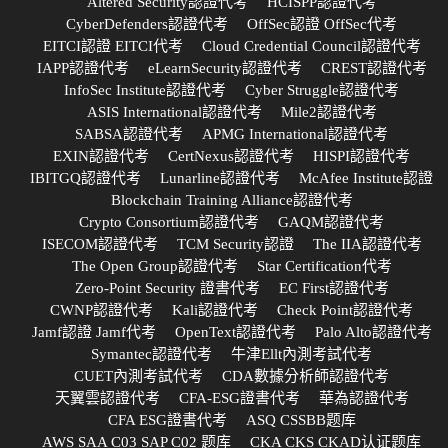
Altered Security認證代考
HCISPP認證代考
CyberDefenders認證代考
OffSec認證 OffSec代考
EITCI認證 EITCI代考
Cloud Credential Council認證代考
IAPP認證代考
eLearnSecurity認證代考
CREST認證代考
InfoSec Institute認證代考
Cyber Struggle認證代考
ASIS International認證代考
Mile2認證代考
SABSA認證代考
APMG International認證代考
EXIN認證代考
CertNexus認證代考
HISPI認證代考
IBITGQ認證代考
Lunarline認證代考
McAfee Institute認證
Blockchain Training Alliance認證代考
Crypto Consortium認證代考
GAQM認證代考
ISECOM認證代考
TCM Security認證
The IIA認證代考
The Open Group認證代考
Star Certification代考
Zero-Point Security 證書代考
EC First認證代考
CWNP認證代考
Kali認證代考
Check Point認證代考
Jamf認證 Jamf代考
OpenText認證代考
Palo Alto認證代考
Symantec認證代考
牛津Ellt內測考試代考
CUET內測考試代考
CDA數據分析師認證代考
天翼雲認證代考
CFA-ESG證書代考
華為認證代考
CFA ESG證書代考
ASQ CSSBB题库
AWS SAA C03 SAP C02 题库
CKA CKS CKAD认证题库