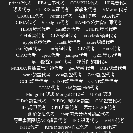
prince2代考
IIBA证书代考
COMPTIA代考
HP惠普代考
it認證代考
CITRIX认证代考
留學生代考
VMware代考
ORACLE代考
Fortinet代考
我们博客
ACA代考
CIMA代考
Six sigma代考
IPA+IFA公共會計師代考
TESOl證書代考
Sas證書代考
UNLPP證書代考
CFI證書代考
CIW認證代考
autodesk認證代考
apple認證代考
cca認證代考
azure認證代考
csm認證代考
ibm認證代考
CPA代考
acams代考
GIAC代考
apics代考
juniper代考
lpi認證 lpi代考
uipath認證 uipath代考
精算師認證代考
MCDBA數據庫管理師代考
ged證書 代考
DB2認證代考
acma認證代考
ecsa認證代考
Zend認證代考
CCIE認證代考
CISSP認證代考
CCNP認證代考
CCNA代考
chfi認證 chfi代考
MongoDB認證 MongoDB代考
UiPath認證
UiPath認證代考
RIBO保險牌照認證
CSC證書代考
IFC認證代考
CPH證書代考
思培CELPIP代考
劍橋領思代考
cbap商業分析師認證代考
阿里雲國際版ACE證書代考
IFIC證書代考
VEPT代考
KITE代考
Kira interview面試代考
Google代考