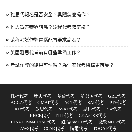
雅思代報名是否安全？具體怎麼操作？
雅思買答案靠譜嗎？遠程代考怎麼樣？
遠程考試作弊電腦配置要求高嗎？
英國雅思代考前有哪些準備工作？
考試作弊的後果可怕嗎？為什麼代考機構更可靠？
托福代考
雅思代考
多益代考
多邻国代考
GRE代考
ACCA代考
GMAT代考
ACT代考
SAT代考
PTE代考
lsat代考
朗思代考
SSAT代考
思科代考
h3c代考
RHCE代考
ITIL代考
CKA/CKS代考
CISA/CISM/CRISC代考
红帽RedHat代考
微软MOS代考
AWS代考
CCSK代考
楷爾代考
TOGAF代考