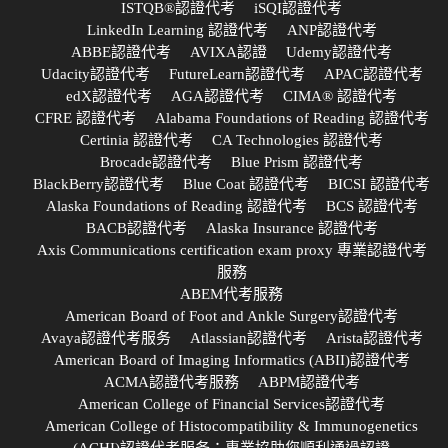
ISTQB®認證代考
iSQI認證代考
LinkedIn Learning 認證代考
ANP認證代考
ABBE認證代考
AVIXA認證
Udemy認證代考
Udacity認證代考
FutureLearn認證代考
APAC認證代考
edX認證代考
AGA認證代考
CIMA® 認證代考
CFRE 認證代考
Alabama Foundations of Reading 認證代考
Certinia 認證代考
CA Technologies 認證代考
Brocade認證代考
Blue Prism 認證代考
BlackBerry認證代考
Blue Coat 認證代考
BICSI 認證代考
Alaska Foundations of Reading 認證代考
BCS 認證代考
BACB認證代考
Alaska Insurance 認證代考
Axis Communications certification exam proxy 專業認證代考
服務
ABEM代考服務
American Board of Foot and Ankle Surgery認證代考
Avaya認證代考服务
Atlassian認證代考
Arista認證代考
American Board of Imaging Informatics (ABII)認證代考
ACMA認證代考服務
ABPM認證代考
American College of Financial Services認證代考
American College of Histocompatibility & Immunogenetics