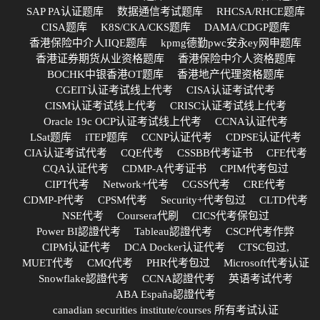
SAP PA认证题库
数据通信考试题库
RHCSA/RHCE题库
CISA题库
K8S/CKA/CKS题库
DAMA/CDGP题库
香港保险中介人IIQE题库
kpmg德勤pwc安永ey网申题库
香港证券期货从业资格题库
香港保险中介人资格题库
BOCHK中银香港OT题库
香港地产代理资格题库
CGEIT认证考试线上代考
CISA认证考试代考
CISM认证考试线上代考
CRISC认证考试线上代考
Oracle 19c OCP认证考试线上代考
CCNA认证代考
LSat题库
iTEP题库
CCNP认证代考
CDPSE认证代考
CIA认证考试代考
CQE代考
CSSBB代考证书
CFE代考
CQA认证代考
CDMP-A代考证书
CPIM代考包过
CIPT代考
Network+代考
CGSS代考
CRE代考
CDMP-P代考
CPSM代考
Security+代考包过
CLTD代考
NSE代考
Coursera代刷
CICS代考保包过
Power BI認證代考
Tableau認證代考
CSCP代考作弊
CIPM认证代考
DCA Docker认证代考
CTSC包过,
MUET代考
CMQ代考
PHR代考包过
Microsoft代考认证
Snowflake認證代考
CCNA認證代考
英语考试代考
ABA España認證代考
canadian securities institute/courses 所有考试认证