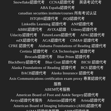
Snowflake認證代考
CCNA認證代考
英语考试代考
ABA España認證代考
canadian securities institute/courses 所有考试认证
ISTQB®認證代考
iSQI認證代考
LinkedIn Learning 認證代考
ANP認證代考
ABBE認證代考
AVIXA認證
Udemy認證代考
Udacity認證代考
FutureLearn認證代考
APAC認證代考
edX認證代考
AGA認證代考
CIMA® 認證代考
CFRE 認證代考
Alabama Foundations of Reading 認證代考
Certinia 認證代考
CA Technologies 認證代考
Brocade認證代考
Blue Prism 認證代考
BlackBerry認證代考
Blue Coat 認證代考
BICSI 認證代考
Alaska Foundations of Reading 認證代考
BCS 認證代考
BACB認證代考
Alaska Insurance 認證代考
Axis Communications certification exam proxy 專業認證代考
服務
ABEM代考服務
American Board of Foot and Ankle Surgery認證代考
Avaya認證代考服务
Atlassian認證代考
Arista認證代考
American Board of Imaging Informatics (ABII)認證代考