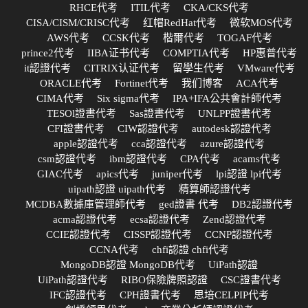
RHCE代考
ITIL代考
CKA/CKS代考
CISA/CISM/CRISC代考
红帽RedHat代考
微软MOS代考
AWS代考
CCSK代考
楷爾代考
TOGAF代考
prince2代考
IIBA证书代考
COMPTIA代考
HP惠普代考
it認證代考
CITRIX认证代考
留學生代考
VMware代考
ORACLE代考
Fortinet代考
我们博客
ACA代考
CIMA代考
Six sigma代考
IPA+IFA公共會計師代考
TESOl證書代考
Sas證書代考
UNLPP證書代考
CFI證書代考
CIW認證代考
autodesk認證代考
apple認證代考
cca認證代考
azure認證代考
csm認證代考
ibm認證代考
CPA代考
acams代考
GIAC代考
apics代考
juniper代考
lpi認證 lpi代考
uipath認證 uipath代考
精算師認證代考
MCDBA數據庫管理師代考
ged證書 代考
DB2認證代考
acma認證代考
ecsa認證代考
Zend認證代考
CCIE認證代考
CISSP認證代考
CCNP認證代考
CCNA代考
chfi認證 chfi代考
MongoDB認證 MongoDB代考
UiPath認證
UiPath認證代考
RIBO保險牌照認證
CSC證書代考
IFC認證代考
CPH證書代考
思培CELPIP代考