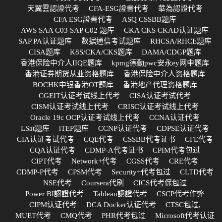
天翼雲認證代考
CFA-ESG證書代考
華為認證代考
CFA ESG證書代考
ASQ CSSBB题库
AWS SAA C03 SAP C02 题库
CKA CKS CKAD认证题库
SAP PA认证题库
数据通信考试题库
RHCSA/RHCE题库
CISA题库
K8S/CKA/CKS题库
DAMA/CDGP题库
香港保险中介人IIQE题库
kpmg德勤pwc安永ey网申题库
香港证券期货从业资格题库
香港保险中介人资格题库
BOCHK中银香港OT题库
香港地产代理资格题库
CGEIT认证考试线上代考
CISA认证考试代考
CISM认证考试线上代考
CRISC认证考试线上代考
Oracle 19c OCP认证考试线上代考
CCNA认证代考
LSat题库
iTEP题库
CCNP认证代考
CDPSE认证代考
CIA认证考试代考
CQE代考
CSSBB代考证书
CFE代考
CQA认证代考
CDMP-A代考证书
CPIM代考包过
CIPT代考
Network+代考
CGSS代考
CRE代考
CDMP-P代考
CPSM代考
Security+代考包过
CLTD代考
NSE代考
Coursera代刷
CICS代考保包过
Power BI認證代考
Tableau認證代考
CSCP代考作弊
CIPM认证代考
DCA Docker认证代考
CTSC包过,
MUET代考
CMQ代考
PHR代考包过
Microsoft代考认证