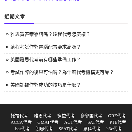
近期文章
雅思買答案靠譜嗎？遠程代考怎麼樣？
遠程考試作弊電腦配置要求高嗎？
英國雅思代考前有哪些準備工作？
考試作弊的後果可怕嗎？為什麼代考機構更可靠？
美國託福作弊成功的技巧是什麼？
托福代考
雅思代考
多益代考
多邻国代考
GRE代考
ACCA代考
GMAT代考
ACT代考
SAT代考
PTE代考
lsat代考
朗思代考
SSAT代考
思科代考
h3c代考