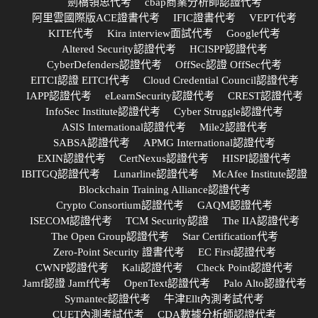
劍橋領思代考
cbap商業分析師認證代考
阿里雲國際版ACE證書代考
IFIC證書代考
VEPT代考
KITE代考
Kira interview面試代考
Google代考
Altered Security認證代考
HCISPP認證代考
CyberDefenders認證代考
OffSec認證 OffSec代考
EITCI認證 EITCI代考
Cloud Credential Council認證代考
IAPP認證代考
eLearnSecurity認證代考
CREST認證代考
InfoSec Institute認證代考
Cyber Struggle認證代考
ASIS International認證代考
Mile2認證代考
SABSA認證代考
APMG International認證代考
EXIN認證代考
CertNexus認證代考
HISPI認證代考
IBITGQ認證代考
Lunarline認證代考
McAfee Institute認證
Blockchain Training Alliance認證代考
Crypto Consortium認證代考
GAQM認證代考
ISECOM認證代考
TCM Security認證
The IIA認證代考
The Open Group認證代考
Star Certification代考
Zero-Point Security 證書代考
EC First認證代考
CWNP認證代考
Kali認證代考
Check Point認證代考
Jamf認證 Jamf代考
OpenText認證代考
Palo Alto認證代考
Symantec認證代考
牛津Ellt內測考試代考
CUET內測考試代考
CDA數據分析師認證代考