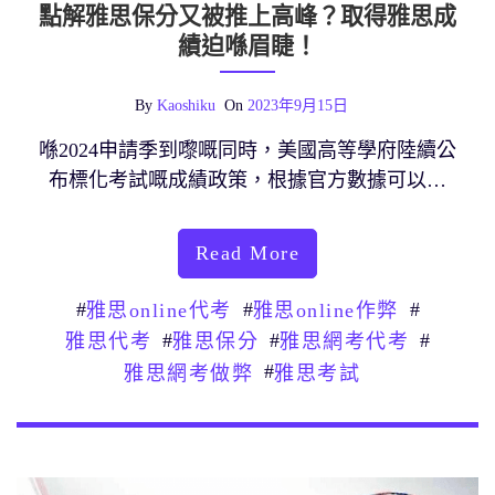
點解雅思保分又被推上高峰？取得雅思成
績迫喺眉睫！
By
Kaoshiku
On
2023年9月15日
喺2024申請季到嚟嘅同時，美國高等學府陸續公
布標化考試嘅成績政策，根據官方數據可以…
Read More
#
#
#
雅思online代考
雅思online作弊
#
#
#
雅思代考
雅思保分
雅思網考代考
#
雅思網考做弊
雅思考試