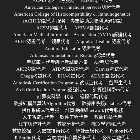
ACMA認證代考服務
ABPM認證代考
American College of Financial Services認證代考
American College of Histocompatibility & Immunogenetics
(ACHI)認證代考服务：專業協助您順利通過認證
ACSM認證代考
AHIMA認證代考
American Medical Informatics Association (AMIA)認證代考
ARRT認證代考
领思代考
Appraisal Institute認證代考
Arcitura Education認證代考
Arkansas Foundations of Reading認證代考
考試庫 – 代考綫上考試問答集
AP考試代考
AICB認證代考
ATD考試認證代考
Canvas考试代考
Chegg考試代考
EJU考試代考
ADMEI認證代考
Autodesk Certification Program考试认证代考
留學生代考
Axis Certification Program認證代考
計算機科學cs代考
計算機科學cs代考
編程代碼代考
數據結構與算法Algorithm代考
數據庫系統database代考
操作系統os代考服
計算機網絡network代考服務
人工智能ai代考
軟件工程代考
數據科學代考
概率與統計代考
數據分析代考
機器學習ML代考
數據挖掘
大數據技術代考
統計建模代考
Python代考
R Studio代考
金融/會計/商業分析代考
公司金融代考