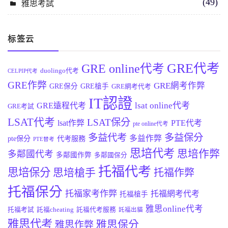
(49)
雅思考試
标签云
GRE代考
GRE online代考
duolingo代考
CELPIP代考
GRE作弊
GRE網考作弊
GRE保分
GRE槍手
GRE網考代考
IT認證
lsat online代考
GRE遠程代考
GRE考試
LSAT代考
LSAT保分
lsat作弊
PTE代考
pte online代考
多益代考
多益保分
多益作弊
pte保分
代考服務
PTE替考
思培代考
思培作弊
多鄰國代考
多鄰國作弊
多鄰國保分
托福代考
思培保分
思培槍手
托福作弊
托福保分
托福家考作弊
托福網考代考
托福槍手
雅思online代考
托福考試
託福cheating
託福代考服務
託福出貓
雅思代考
雅思保分
雅思作弊