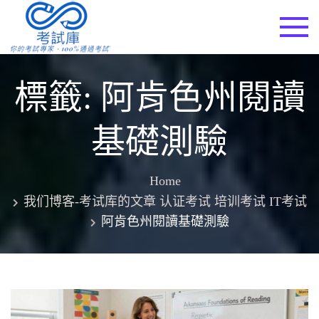
Skip
to
考試庫
content
標籤:
阿肯色州閱讀
基礎測驗
Home
我们博客-考试库的文章 认证考试 培训考试 IT考试
阿肯色州閱讀基礎測驗