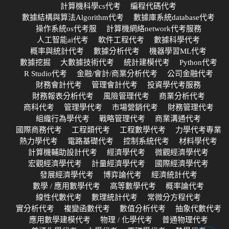
計算機科學cs代考
編程代碼代考
數據結構與算法Algorithm代考
數據庫系統database代考
操作系統os代考服
計算機網絡network代考服務
人工智能ai代考
軟件工程代考
數據科學代考
概率與統計代考
數據分析代考
機器學習ML代考
數據挖掘
大數據技術代考
統計建模代考
Python代考
R Studio代考
金融/會計/商業分析代考
公司金融代考
財務會計代考
管理會計代考
投資學代考服務
財務報表分析代考
風險管理代考
商業分析代考
商科代考
管理學代考
市場營銷代考
財務管理代考
組織行為學代考
戰略管理代考
商業溝通代考
國際商務代考
工程類代考
工程數學代考
力學代考專業
熱力學代考
電路基礎代考
控制系統代考
材料學代考
計算機輔助設計代考
經濟學代考
微觀經濟學代考
宏觀經濟學代考
計量經濟學代考
國際經濟學代考
發展經濟學代考
博弈論代考
經濟統計代考
數學 / 應用數學代考
高等數學代考
概率論代考
線性代數代考
數理統計代考
常微分方程代考
實分析代考
複變函數代考
數值分析代考
抽象代數代考
應用數學建模代考
物理 / 化學代考
普通物理代考