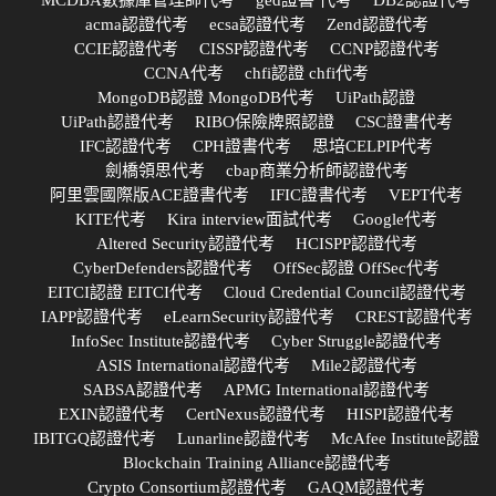
acma認證代考
ecsa認證代考
Zend認證代考
CCIE認證代考
CISSP認證代考
CCNP認證代考
CCNA代考
chfi認證 chfi代考
MongoDB認證 MongoDB代考
UiPath認證
UiPath認證代考
RIBO保險牌照認證
CSC證書代考
IFC認證代考
CPH證書代考
思培CELPIP代考
劍橋領思代考
cbap商業分析師認證代考
阿里雲國際版ACE證書代考
IFIC證書代考
VEPT代考
KITE代考
Kira interview面試代考
Google代考
Altered Security認證代考
HCISPP認證代考
CyberDefenders認證代考
OffSec認證 OffSec代考
EITCI認證 EITCI代考
Cloud Credential Council認證代考
IAPP認證代考
eLearnSecurity認證代考
CREST認證代考
InfoSec Institute認證代考
Cyber Struggle認證代考
ASIS International認證代考
Mile2認證代考
SABSA認證代考
APMG International認證代考
EXIN認證代考
CertNexus認證代考
HISPI認證代考
IBITGQ認證代考
Lunarline認證代考
McAfee Institute認證
Blockchain Training Alliance認證代考
Crypto Consortium認證代考
GAQM認證代考