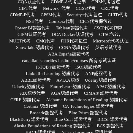
CQA认证代考
CDMP-A代考证书
CPIM代考包过
CIPT代考
Network+代考
CGSS代考
CRE代考
CDMP-P代考
CPSM代考
Security+代考包过
CLTD代考
NSE代考
Coursera代刷
CICS代考保包过
Power BI認證代考
Tableau認證代考
CSCP代考作弊
CIPM认证代考
DCA Docker认证代考
CTSC包过,
MUET代考
CMQ代考
PHR代考包过
Microsoft代考认证
Snowflake認證代考
CCNA認證代考
英语考试代考
ABA España認證代考
canadian securities institute/courses 所有考试认证
ISTQB®認證代考
iSQI認證代考
LinkedIn Learning 認證代考
ANP認證代考
ABBE認證代考
AVIXA認證
Udemy認證代考
Udacity認證代考
FutureLearn認證代考
APAC認證代考
edX認證代考
AGA認證代考
CIMA® 認證代考
CFRE 認證代考
Alabama Foundations of Reading 認證代考
Certinia 認證代考
CA Technologies 認證代考
Brocade認證代考
Blue Prism 認證代考
BlackBerry認證代考
Blue Coat 認證代考
BICSI 認證代考
Alaska Foundations of Reading 認證代考
BCS 認證代考
BACB認證代考
Alaska Insurance 認證代考