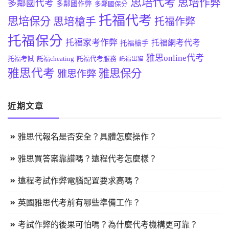
思培代考
思培作弊
多鄰國代考
多鄰國作弊
多鄰國保分
托福代考
思培保分
思培槍手
托福作弊
托福保分
托福家考作弊
托福網考代考
托福槍手
雅思online代考
托福考試
託福cheating
託福代考服務
託福出貓
雅思代考
雅思保分
雅思作弊
近期文章
雅思代報名是否安全？具體怎麼操作？
雅思買答案靠譜嗎？遠程代考怎麼樣？
遠程考試作弊電腦配置要求高嗎？
英國雅思代考前有哪些準備工作？
考試作弊的後果可怕嗎？為什麼代考機構更可靠？