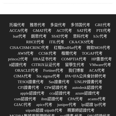
托福代考
雅思代考
多益代考
多邻国代考
GRE代考
ACCA代考
GMAT代考
ACT代考
SAT代考
PTE代考
lsat代考
朗思代考
SSAT代考
思科代考
h3c代考
RHCE代考
ITIL代考
CKA/CKS代考
CISA/CISM/CRISC代考
红帽RedHat代考
微软MOS代考
AWS代考
CCSK代考
楷爾代考
TOGAF代考
prince2代考
IIBA证书代考
COMPTIA代考
HP惠普代考
it認證代考
CITRIX认证代考
留學生代考
VMware代考
ORACLE代考
Fortinet代考
我们博客
ACA代考
CIMA代考
Six sigma代考
IPA+IFA公共會計師代考
TESOl證書代考
Sas證書代考
UNLPP證書代考
CFI證書代考
CIW認證代考
autodesk認證代考
apple認證代考
cca認證代考
azure認證代考
csm認證代考
ibm認證代考
CPA代考
acams代考
GIAC代考
apics代考
juniper代考
lpi認證 lpi代考
uipath認證 uipath代考
精算師認證代考
MCDBA數據庫管理師代考
ged證書 代考
DB2認證代考