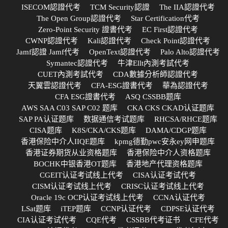
ISECOM認證代考
TCM Security認證
The IIA認證代考
The Open Group認證代考
Star Certification代考
Zero-Point Security 證書代考
EC First認證代考
CWNP認證代考
Kali認證代考
Check Point認證代考
Jamf認證 Jamf代考
OpenText認證代考
Palo Alto認證代考
Symantec認證代考
牛津Ellt內測考試代考
CUET內測考試代考
CDA數據分析師認證代考
天翼雲認證代考
CFA-ESG證書代考
華為認證代考
CFA ESG證書代考
ASQ CSSBB题库
AWS SAA C03 SAP C02 题库
CKA CKS CKAD认证题库
SAP PA认证题库
数据通信考试题库
RHCSA/RHCE题库
CISA题库
K8S/CKA/CKS题库
DAMA/CDGP题库
香港保险中介人IIQE题库
kpmg德勤pwc安永ey网申题库
香港证券期货从业资格题库
香港保险中介人资格题库
BOCHK中银香港OT题库
香港地产代理资格题库
CGEIT认证考试线上代考
CISA认证考试代考
CISM认证考试线上代考
CRISC认证考试线上代考
Oracle 19c OCP认证考试线上代考
CCNA认证代考
LSat题库
iTEP题库
CCNP认证代考
CDPSE认证代考
CIA认证考试代考
CQE代考
CSSBB代考证书
CFE代考