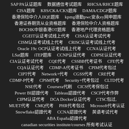
SAP PA认证题库
数据通信考试题库
RHCSA/RHCE题库
CISA题库
K8S/CKA/CKS题库
DAMA/CDGP题库
香港保险中介人IIQE题库
kpmg德勤pwc安永ey网申题库
香港证券期货从业资格题库
香港保险中介人资格题库
BOCHK中银香港OT题库
香港地产代理资格题库
CGEIT认证考试线上代考
CISA认证考试代考
CISM认证考试线上代考
CRISC认证考试线上代考
Oracle 19c OCP认证考试线上代考
CCNA认证代考
LSat题库
iTEP题库
CCNP认证代考
CDPSE认证代考
CIA认证考试代考
CQE代考
CSSBB代考证书
CFE代考
CQA认证代考
CDMP-A代考证书
CPIM代考包过
CIPT代考
Network+代考
CGSS代考
CRE代考
CDMP-P代考
CPSM代考
Security+代考包过
CLTD代考
NSE代考
Coursera代刷
CICS代考保包过
Power BI認證代考
Tableau認證代考
CSCP代考作弊
CIPM认证代考
DCA Docker认证代考
CTSC包过,
MUET代考
CMQ代考
PHR代考包过
Microsoft代考认证
Snowflake認證代考
CCNA認證代考
英语考试代考
ABA España認證代考
canadian securities institute/courses 所有考试认证