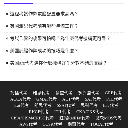
遠程考試作弊電腦配置要求高嗎？
英國雅思代考前有哪些準備工作？
考試作弊的後果可怕嗎？為什麼代考機構更可靠？
美國託福作弊成功的技巧是什麼？
美國gre代考選擇什麼機構好？分數不夠怎麼辦？
托福代考
雅思代考
多益代考
多邻国代考
GRE代考
ACCA代考
GMAT代考
ACT代考
SAT代考
PTE代考
lsat代考
朗思代考
SSAT代考
思科代考
h3c代考
RHCE代考
ITIL代考
CKA/CKS代考
CISA/CISM/CRISC代考
红帽RedHat代考
微软MOS代考
AWS代考
CCSK代考
楷爾代考
TOGAF代考