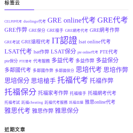
标签云
GRE代考
GRE online代考
duolingo代考
CELPIP代考
GRE作弊
GRE網考作弊
GRE保分
GRE槍手
GRE網考代考
IT認證
lsat online代考
GRE遠程代考
GRE考試
LSAT代考
LSAT保分
lsat作弊
PTE代考
pte online代考
多益代考
多益保分
多益作弊
pte保分
代考服務
PTE替考
思培代考
思培作弊
多鄰國代考
多鄰國作弊
多鄰國保分
托福代考
思培保分
思培槍手
托福作弊
托福保分
托福家考作弊
托福網考代考
托福槍手
雅思online代考
托福考試
託福cheating
託福代考服務
託福出貓
雅思代考
雅思保分
雅思作弊
近期文章