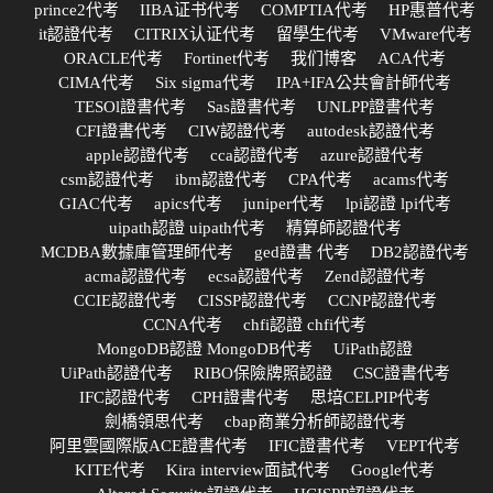
prince2代考
IIBA证书代考
COMPTIA代考
HP惠普代考
it認證代考
CITRIX认证代考
留學生代考
VMware代考
ORACLE代考
Fortinet代考
我们博客
ACA代考
CIMA代考
Six sigma代考
IPA+IFA公共會計師代考
TESOl證書代考
Sas證書代考
UNLPP證書代考
CFI證書代考
CIW認證代考
autodesk認證代考
apple認證代考
cca認證代考
azure認證代考
csm認證代考
ibm認證代考
CPA代考
acams代考
GIAC代考
apics代考
juniper代考
lpi認證 lpi代考
uipath認證 uipath代考
精算師認證代考
MCDBA數據庫管理師代考
ged證書 代考
DB2認證代考
acma認證代考
ecsa認證代考
Zend認證代考
CCIE認證代考
CISSP認證代考
CCNP認證代考
CCNA代考
chfi認證 chfi代考
MongoDB認證 MongoDB代考
UiPath認證
UiPath認證代考
RIBO保險牌照認證
CSC證書代考
IFC認證代考
CPH證書代考
思培CELPIP代考
劍橋領思代考
cbap商業分析師認證代考
阿里雲國際版ACE證書代考
IFIC證書代考
VEPT代考
KITE代考
Kira interview面試代考
Google代考