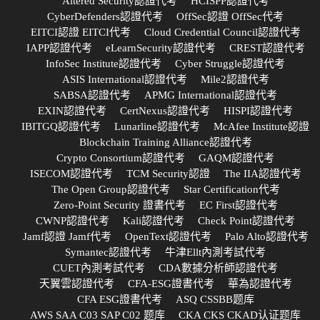
Altered Security認證代考
HCISPP認證代考
CyberDefenders認證代考
OffSec認證 OffSec代考
EITCI認證 EITCI代考
Cloud Credential Council認證代考
IAPP認證代考
eLearnSecurity認證代考
CREST認證代考
InfoSec Institute認證代考
Cyber Struggle認證代考
ASIS International認證代考
Mile2認證代考
SABSA認證代考
APMG International認證代考
EXIN認證代考
CertNexus認證代考
HISPI認證代考
IBITGQ認證代考
Lunarline認證代考
McAfee Institute認證
Blockchain Training Alliance認證代考
Crypto Consortium認證代考
GAQM認證代考
ISECOM認證代考
TCM Security認證
The IIA認證代考
The Open Group認證代考
Star Certification代考
Zero-Point Security 證書代考
EC First認證代考
CWNP認證代考
Kali認證代考
Check Point認證代考
Jamf認證 Jamf代考
OpenText認證代考
Palo Alto認證代考
Symantec認證代考
牛津Ellt內測考試代考
CUET內測考試代考
CDA數據分析師認證代考
天翼雲認證代考
CFA-ESG證書代考
華為認證代考
CFA ESG證書代考
ASQ CSSBB题库
AWS SAA C03 SAP C02 题库
CKA CKS CKAD认证题库