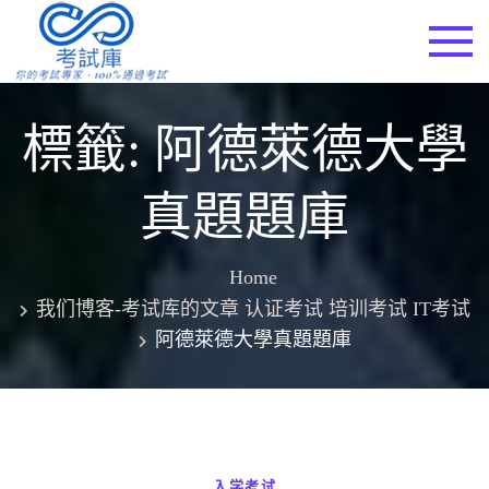
Skip
to
考試庫
content
標籤:
阿德萊德大學
真題題庫
Home
我们博客-考试库的文章 认证考试 培训考试 IT考试
阿德萊德大學真題題庫
入学考试