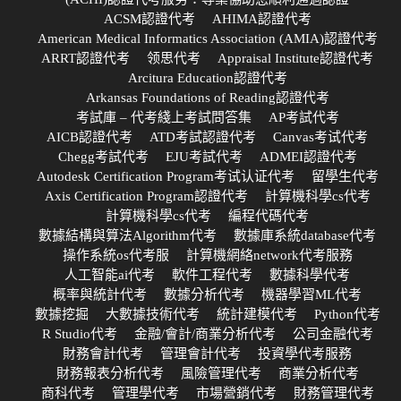
ACSM認證代考
AHIMA認證代考
American Medical Informatics Association (AMIA)認證代考
ARRT認證代考
领思代考
Appraisal Institute認證代考
Arcitura Education認證代考
Arkansas Foundations of Reading認證代考
考試庫 – 代考綫上考試問答集
AP考試代考
AICB認證代考
ATD考試認證代考
Canvas考试代考
Chegg考試代考
EJU考試代考
ADMEI認證代考
Autodesk Certification Program考试认证代考
留學生代考
Axis Certification Program認證代考
計算機科學cs代考
計算機科學cs代考
編程代碼代考
數據結構與算法Algorithm代考
數據庫系統database代考
操作系統os代考服
計算機網絡network代考服務
人工智能ai代考
軟件工程代考
數據科學代考
概率與統計代考
數據分析代考
機器學習ML代考
數據挖掘
大數據技術代考
統計建模代考
Python代考
R Studio代考
金融/會計/商業分析代考
公司金融代考
財務會計代考
管理會計代考
投資學代考服務
財務報表分析代考
風險管理代考
商業分析代考
商科代考
管理學代考
市場營銷代考
財務管理代考