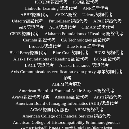
ISTQB®認證代考
iSQI認證代考
LinkedIn Learning 認證代考
ANP認證代考
ABBE認證代考
AVIXA認證
Udemy認證代考
Udacity認證代考
FutureLearn認證代考
APAC認證代考
edX認證代考
AGA認證代考
CIMA® 認證代考
CFRE 認證代考
Alabama Foundations of Reading 認證代考
Certinia 認證代考
CA Technologies 認證代考
Brocade認證代考
Blue Prism 認證代考
BlackBerry認證代考
Blue Coat 認證代考
BICSI 認證代考
Alaska Foundations of Reading 認證代考
BCS 認證代考
BACB認證代考
Alaska Insurance 認證代考
Axis Communications certification exam proxy 專業認證代考
服務
ABEM代考服務
American Board of Foot and Ankle Surgery認證代考
Avaya認證代考服务
Atlassian認證代考
Arista認證代考
American Board of Imaging Informatics (ABII)認證代考
ACMA認證代考服務
ABPM認證代考
American College of Financial Services認證代考
American College of Histocompatibility & Immunogenetics
(ACHI)認證代考服务：專業協助您順利通過認證