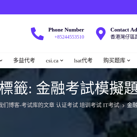
Phone Number
Contact Ad
+85244553510
香港灣仔區跑
多益代考
csi.ca
lsat代考
购买题库
標籤:
金融考試模擬
我们博客-考试库的文章 认证考试 培训考试 IT考试
金