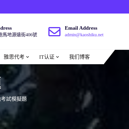
dress
Email Address
馬地源遠街406號
admin@kaoshiku.net
雅思代考
IT认证
我们博客
題
融考試模擬題