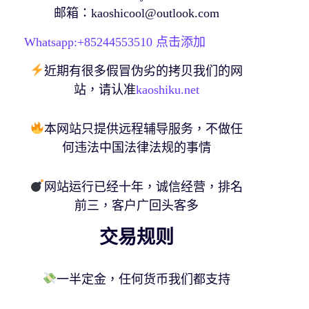
邮箱：
kaoshicool@outlook.com
Whatsapp:+
85244553510
点击添加
近期有很多假冒伪劣的拷贝我们的网
站，请认准
kaoshiku.net
本网站只提供远程辅导服务，不做任
何违法中国法律法规的事情
网站运行已经十年，诚信经营，排名
前三，客户广回头客多
交易规则
一半定金，任何货币我们都支持