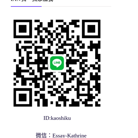
ID:kaoshiku
微信：Essay-Kathrine