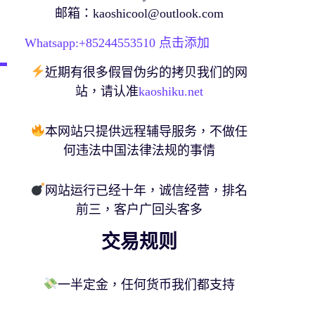
邮箱：
kaoshicool@outlook.com
Whatsapp:+
85244553510
点击添加
近期有很多假冒伪劣的拷贝我们的网
站，请认准
kaoshiku.net
本网站只提供远程辅导服务，不做任
何违法中国法律法规的事情
网站运行已经十年，诚信经营，排名
前三，客户广回头客多
交易规则
一半定金，任何货币我们都支持