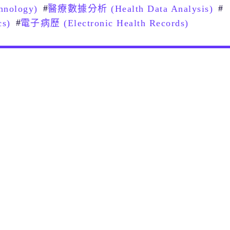
#
#
nology)
醫療數據分析 (Health Data Analysis)
#
s)
電子病歷 (Electronic Health Records)