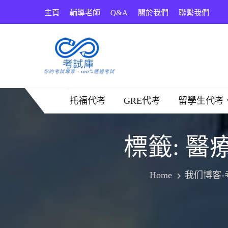
Skip
主頁
輔導老師
Q&A
關於我們
聯繫我們
to
content
考試庫
托福代考
GRE代考
留學生代考
標籤:
醫療數
Home
我们博客-