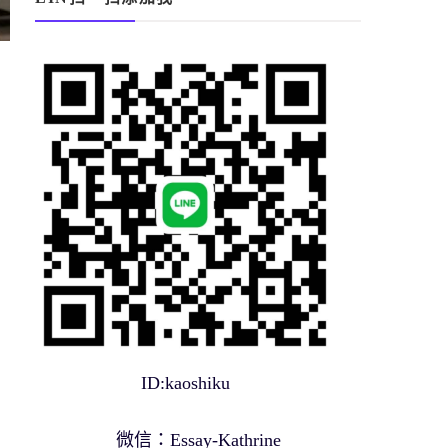
ID:kaoshiku
微信：Essay-Kathrine