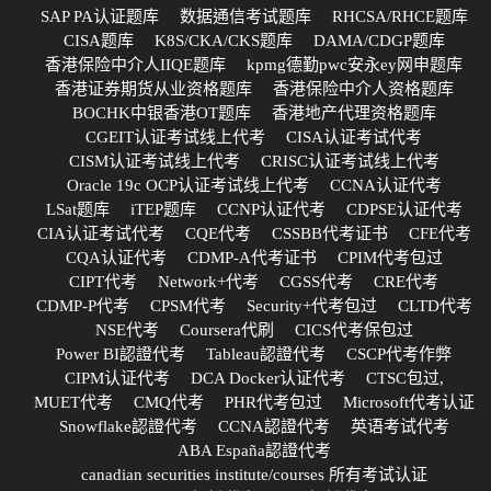
SAP PA认证题库
数据通信考试题库
RHCSA/RHCE题库
CISA题库
K8S/CKA/CKS题库
DAMA/CDGP题库
香港保险中介人IIQE题库
kpmg德勤pwc安永ey网申题库
香港证券期货从业资格题库
香港保险中介人资格题库
BOCHK中银香港OT题库
香港地产代理资格题库
CGEIT认证考试线上代考
CISA认证考试代考
CISM认证考试线上代考
CRISC认证考试线上代考
Oracle 19c OCP认证考试线上代考
CCNA认证代考
LSat题库
iTEP题库
CCNP认证代考
CDPSE认证代考
CIA认证考试代考
CQE代考
CSSBB代考证书
CFE代考
CQA认证代考
CDMP-A代考证书
CPIM代考包过
CIPT代考
Network+代考
CGSS代考
CRE代考
CDMP-P代考
CPSM代考
Security+代考包过
CLTD代考
NSE代考
Coursera代刷
CICS代考保包过
Power BI認證代考
Tableau認證代考
CSCP代考作弊
CIPM认证代考
DCA Docker认证代考
CTSC包过,
MUET代考
CMQ代考
PHR代考包过
Microsoft代考认证
Snowflake認證代考
CCNA認證代考
英语考试代考
ABA España認證代考
canadian securities institute/courses 所有考试认证