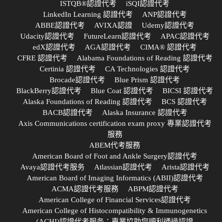
ISTQB®認證代考
iSQI認證代考
LinkedIn Learning 認證代考
ANP認證代考
ABBE認證代考
AVIXA認證
Udemy認證代考
Udacity認證代考
FutureLearn認證代考
APAC認證代考
edX認證代考
AGA認證代考
CIMA® 認證代考
CFRE 認證代考
Alabama Foundations of Reading 認證代考
Certinia 認證代考
CA Technologies 認證代考
Brocade認證代考
Blue Prism 認證代考
BlackBerry認證代考
Blue Coat 認證代考
BICSI 認證代考
Alaska Foundations of Reading 認證代考
BCS 認證代考
BACB認證代考
Alaska Insurance 認證代考
Axis Communications certification exam proxy 專業認證代考
服務
ABEM代考服務
American Board of Foot and Ankle Surgery認證代考
Avaya認證代考服务
Atlassian認證代考
Arista認證代考
American Board of Imaging Informatics (ABII)認證代考
ACMA認證代考服務
ABPM認證代考
American College of Financial Services認證代考
American College of Histocompatibility & Immunogenetics
(ACHI)認證代考服务：專業協助您順利通過認證