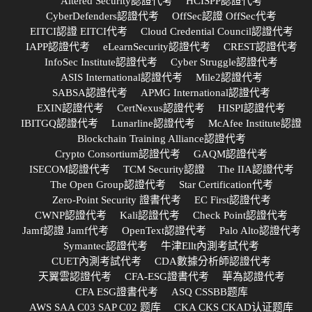
Altered Security認證代考
HCISPP認證代考
CyberDefenders認證代考
OffSec認證 OffSec代考
EITCI認證 EITCI代考
Cloud Credential Council認證代考
IAPP認證代考
eLearnSecurity認證代考
CREST認證代考
InfoSec Institute認證代考
Cyber Struggle認證代考
ASIS International認證代考
Mile2認證代考
SABSA認證代考
APMG International認證代考
EXIN認證代考
CertNexus認證代考
HISPI認證代考
IBITGQ認證代考
Lunarline認證代考
McAfee Institute認證
Blockchain Training Alliance認證代考
Crypto Consortium認證代考
GAQM認證代考
ISECOM認證代考
TCM Security認證
The IIA認證代考
The Open Group認證代考
Star Certification代考
Zero-Point Security 證書代考
EC First認證代考
CWNP認證代考
Kali認證代考
Check Point認證代考
Jamf認證 Jamf代考
OpenText認證代考
Palo Alto認證代考
Symantec認證代考
牛津Ellt內測考試代考
CUET內測考試代考
CDA數據分析師認證代考
天翼雲認證代考
CFA-ESG證書代考
華為認證代考
CFA ESG證書代考
ASQ CSSBB题库
AWS SAA C03 SAP C02 题库
CKA CKS CKAD认证题库