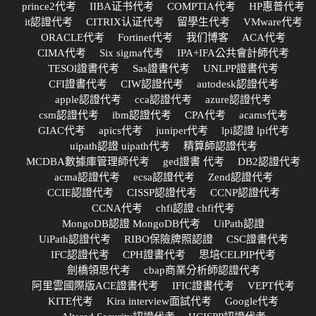
prince2代考
IIBA证书代考
COMPTIA代考
HP惠普代考
it認證代考
CITRIX认证代考
留學生代考
VMware代考
ORACLE代考
Fortinet代考
我们博客
ACA代考
CIMA代考
Six sigma代考
IPA+IFA公共會計師代考
TESOl證書代考
Sas證書代考
UNLPP證書代考
CFI證書代考
CIW認證代考
autodesk認證代考
apple認證代考
cca認證代考
azure認證代考
csm認證代考
ibm認證代考
CPA代考
acams代考
GIAC代考
apics代考
juniper代考
lpi認證 lpi代考
uipath認證 uipath代考
精算師認證代考
MCDBA數據庫管理師代考
ged證書 代考
DB2認證代考
acma認證代考
ecsa認證代考
Zend認證代考
CCIE認證代考
CISSP認證代考
CCNP認證代考
CCNA代考
chfi認證 chfi代考
MongoDB認證 MongoDB代考
UiPath認證
UiPath認證代考
RIBO保險牌照認證
CSC證書代考
IFC認證代考
CPH證書代考
思培CELPIP代考
劍橋領思代考
cbap商業分析師認證代考
阿里雲國際版ACE證書代考
IFIC證書代考
VEPT代考
KITE代考
Kira interview面試代考
Google代考