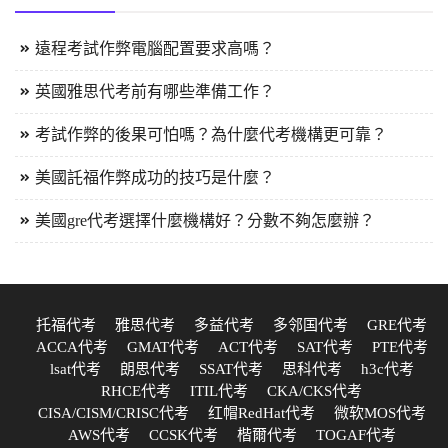
遠程考試作弊電腦配置要求高嗎？
英國雅思代考前有哪些準備工作？
考試作弊的後果可怕嗎？為什麼代考機構更可靠？
美國託福作弊成功的技巧是什麼？
美國gre代考選擇什麼機構好？分數不夠怎麼辦？
托福代考
雅思代考
多益代考
多邻国代考
GRE代考
ACCA代考
GMAT代考
ACT代考
SAT代考
PTE代考
lsat代考
朗思代考
SSAT代考
思科代考
h3c代考
RHCE代考
ITIL代考
CKA/CKS代考
CISA/CISM/CRISC代考
红帽RedHat代考
微软MOS代考
AWS代考
CCSK代考
楷爾代考
TOGAF代考