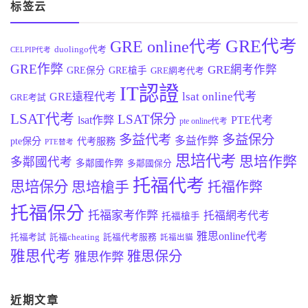
标签云
GRE代考
GRE online代考
duolingo代考
CELPIP代考
GRE作弊
GRE網考作弊
GRE保分
GRE槍手
GRE網考代考
IT認證
lsat online代考
GRE遠程代考
GRE考試
LSAT代考
LSAT保分
lsat作弊
PTE代考
pte online代考
多益代考
多益保分
多益作弊
pte保分
代考服務
PTE替考
思培代考
思培作弊
多鄰國代考
多鄰國作弊
多鄰國保分
托福代考
思培保分
思培槍手
托福作弊
托福保分
托福家考作弊
托福網考代考
托福槍手
雅思online代考
托福考試
託福cheating
託福代考服務
託福出貓
雅思代考
雅思保分
雅思作弊
近期文章