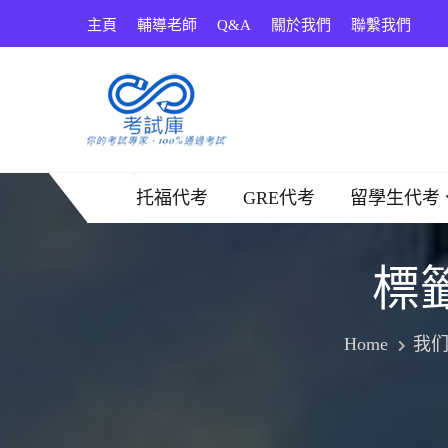
Skip
主頁
輔導老師
Q&A
關於我們
聯繫我們
to
content
考試庫
托福代考
GRE代考
留學生代考
標
Home
我们