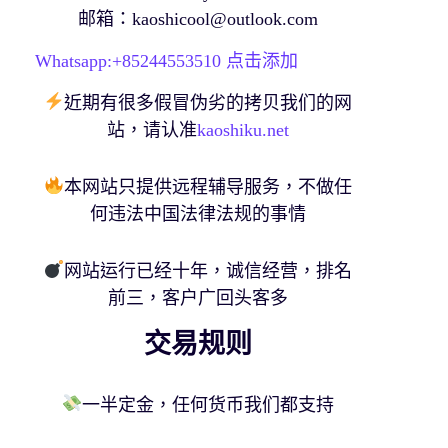
邮箱：
kaoshicool@outlook.com
Whatsapp:+
85244553510
点击添加
近期有很多假冒伪劣的拷贝我们的网
站，请认准
kaoshiku.net
本网站只提供远程辅导服务，不做任
何违法中国法律法规的事情
网站运行已经十年，诚信经营，排名
前三，客户广回头客多
交易规则
一半定金，任何货币我们都支持