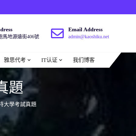
dress
Email Address
馬地源遠街406號
admin@kaoshiku.net
雅思代考
IT认证
我们博客
真題
特大學考試真題