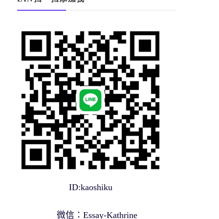
ID:kaoshiku
微信：Essay-Kathrine