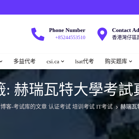
Phone Number
Contact Ad
+85244553510
香港灣仔區跑
多益代考
csi.ca
lsat代考
购买题库
籤:
赫瑞瓦特大學考試
博客-考试库的文章 认证考试 培训考试 IT考试
赫瑞瓦