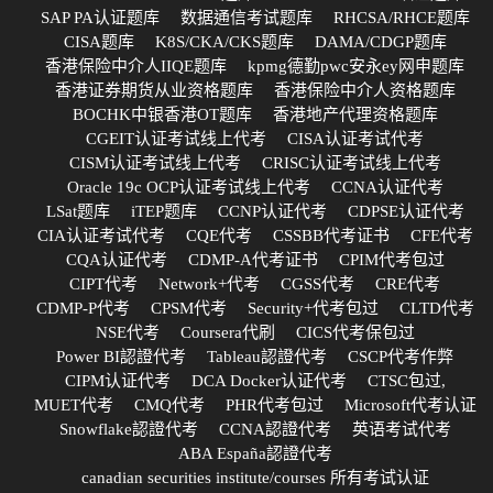
SAP PA认证题库
数据通信考试题库
RHCSA/RHCE题库
CISA题库
K8S/CKA/CKS题库
DAMA/CDGP题库
香港保险中介人IIQE题库
kpmg德勤pwc安永ey网申题库
香港证券期货从业资格题库
香港保险中介人资格题库
BOCHK中银香港OT题库
香港地产代理资格题库
CGEIT认证考试线上代考
CISA认证考试代考
CISM认证考试线上代考
CRISC认证考试线上代考
Oracle 19c OCP认证考试线上代考
CCNA认证代考
LSat题库
iTEP题库
CCNP认证代考
CDPSE认证代考
CIA认证考试代考
CQE代考
CSSBB代考证书
CFE代考
CQA认证代考
CDMP-A代考证书
CPIM代考包过
CIPT代考
Network+代考
CGSS代考
CRE代考
CDMP-P代考
CPSM代考
Security+代考包过
CLTD代考
NSE代考
Coursera代刷
CICS代考保包过
Power BI認證代考
Tableau認證代考
CSCP代考作弊
CIPM认证代考
DCA Docker认证代考
CTSC包过,
MUET代考
CMQ代考
PHR代考包过
Microsoft代考认证
Snowflake認證代考
CCNA認證代考
英语考试代考
ABA España認證代考
canadian securities institute/courses 所有考试认证