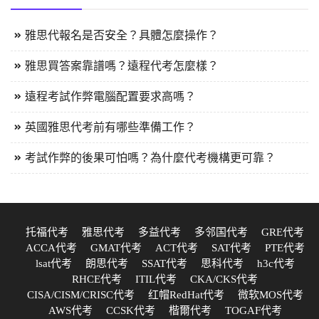
雅思代報名是否安全？具體怎麼操作？
雅思買答案靠譜嗎？遠程代考怎麼樣？
遠程考試作弊電腦配置要求高嗎？
英國雅思代考前有哪些準備工作？
考試作弊的後果可怕嗎？為什麼代考機構更可靠？
托福代考
雅思代考
多益代考
多邻国代考
GRE代考
ACCA代考
GMAT代考
ACT代考
SAT代考
PTE代考
lsat代考
朗思代考
SSAT代考
思科代考
h3c代考
RHCE代考
ITIL代考
CKA/CKS代考
CISA/CISM/CRISC代考
红帽RedHat代考
微软MOS代考
AWS代考
CCSK代考
楷爾代考
TOGAF代考