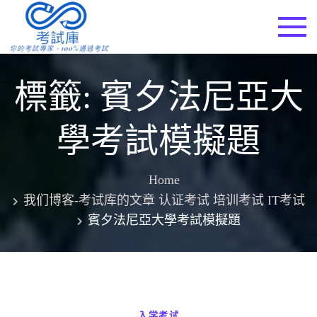
Skip
to
考試庫
content
標籤:
賓夕法尼亞大
學考試模擬題
Home
我们博客-考试库的文章 认证考试 培训考试 IT考试
賓夕法尼亞大學考試模擬題
入学考试