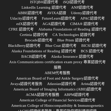
ISTQB®認證代考
iSQI認證代考
LinkedIn Learning 認證代考
ANP認證代考
ABBE認證代考
AVIXA認證
Udemy認證代考
Udacity認證代考
FutureLearn認證代考
APAC認證代考
edX認證代考
AGA認證代考
CIMA® 認證代考
CFRE 認證代考
Alabama Foundations of Reading 認證代考
Certinia 認證代考
CA Technologies 認證代考
Brocade認證代考
Blue Prism 認證代考
BlackBerry認證代考
Blue Coat 認證代考
BICSI 認證代考
Alaska Foundations of Reading 認證代考
BCS 認證代考
BACB認證代考
Alaska Insurance 認證代考
Axis Communications certification exam proxy 專業認證代考
服務
ABEM代考服務
American Board of Foot and Ankle Surgery認證代考
Avaya認證代考服务
Atlassian認證代考
Arista認證代考
American Board of Imaging Informatics (ABII)認證代考
ACMA認證代考服務
ABPM認證代考
American College of Financial Services認證代考
American College of Histocompatibility & Immunogenetics