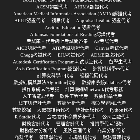
(ACHI)認證代考服务：專業協助您順利通過認證
ACSM認證代考
AHIMA認證代考
American Medical Informatics Association (AMIA)認證代考
ARRT認證代考
领思代考
Appraisal Institute認證代考
Arcitura Education認證代考
Arkansas Foundations of Reading認證代考
考試庫 – 代考綫上考試問答集
AP考試代考
AICB認證代考
ATD考試認證代考
Canvas考试代考
Chegg考試代考
EJU考試代考
ADMEI認證代考
Autodesk Certification Program考试认证代考
留學生代考
Axis Certification Program認證代考
計算機科學cs代考
計算機科學cs代考
編程代碼代考
數據結構與算法Algorithm代考
數據庫系統database代考
操作系統os代考服
計算機網絡network代考服務
人工智能ai代考
軟件工程代考
數據科學代考
概率與統計代考
數據分析代考
機器學習ML代考
數據挖掘
大數據技術代考
統計建模代考
Python代考
R Studio代考
金融/會計/商業分析代考
公司金融代考
財務會計代考
管理會計代考
投資學代考服務
財務報表分析代考
風險管理代考
商業分析代考
商科代考
管理學代考
市場營銷代考
財務管理代考