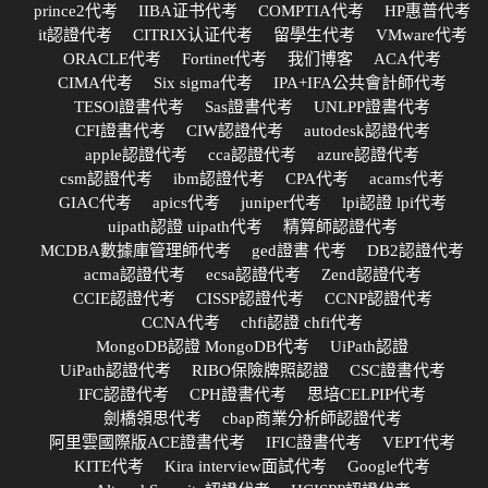
prince2代考
IIBA证书代考
COMPTIA代考
HP惠普代考
it認證代考
CITRIX认证代考
留學生代考
VMware代考
ORACLE代考
Fortinet代考
我们博客
ACA代考
CIMA代考
Six sigma代考
IPA+IFA公共會計師代考
TESOl證書代考
Sas證書代考
UNLPP證書代考
CFI證書代考
CIW認證代考
autodesk認證代考
apple認證代考
cca認證代考
azure認證代考
csm認證代考
ibm認證代考
CPA代考
acams代考
GIAC代考
apics代考
juniper代考
lpi認證 lpi代考
uipath認證 uipath代考
精算師認證代考
MCDBA數據庫管理師代考
ged證書 代考
DB2認證代考
acma認證代考
ecsa認證代考
Zend認證代考
CCIE認證代考
CISSP認證代考
CCNP認證代考
CCNA代考
chfi認證 chfi代考
MongoDB認證 MongoDB代考
UiPath認證
UiPath認證代考
RIBO保險牌照認證
CSC證書代考
IFC認證代考
CPH證書代考
思培CELPIP代考
劍橋領思代考
cbap商業分析師認證代考
阿里雲國際版ACE證書代考
IFIC證書代考
VEPT代考
KITE代考
Kira interview面試代考
Google代考