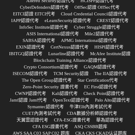
Altered Security認證代考
HCISPP認證代考
CyberDefenders認證代考
OffSec認證 OffSec代考
EITCI認證 EITCI代考
Cloud Credential Council認證代考
IAPP認證代考
eLearnSecurity認證代考
CREST認證代考
InfoSec Institute認證代考
Cyber Struggle認證代考
ASIS International認證代考
Mile2認證代考
SABSA認證代考
APMG International認證代考
EXIN認證代考
CertNexus認證代考
HISPI認證代考
IBITGQ認證代考
Lunarline認證代考
McAfee Institute認證
Blockchain Training Alliance認證代考
Crypto Consortium認證代考
GAQM認證代考
ISECOM認證代考
TCM Security認證
The IIA認證代考
The Open Group認證代考
Star Certification代考
Zero-Point Security 證書代考
EC First認證代考
CWNP認證代考
Kali認證代考
Check Point認證代考
Jamf認證 Jamf代考
OpenText認證代考
Palo Alto認證代考
Symantec認證代考
牛津Ellt內測考試代考
CUET內測考試代考
CDA數據分析師認證代考
天翼雲認證代考
CFA-ESG證書代考
華為認證代考
CFA ESG證書代考
ASQ CSSBB题库
AWS SAA C03 SAP C02 题库
CKA CKS CKAD认证题库