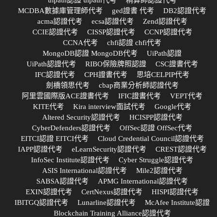
uipath認證 uipath代考
精算師認證代考
MCDBA數據庫管理師代考
ged證書 代考
DB2認證代考
acma認證代考
ecsa認證代考
Zend認證代考
CCIE認證代考
CISSP認證代考
CCNP認證代考
CCNA代考
chfi認證 chfi代考
MongoDB認證 MongoDB代考
UiPath認證
UiPath認證代考
RIBO保險牌照認證
CSC證書代考
IFC認證代考
CPH證書代考
思培CELPIP代考
劍橋領思代考
cbap商業分析師認證代考
阿里雲國際版ACE證書代考
IFIC證書代考
VEPT代考
KITE代考
Kira interview面試代考
Google代考
Altered Security認證代考
HCISPP認證代考
CyberDefenders認證代考
OffSec認證 OffSec代考
EITCI認證 EITCI代考
Cloud Credential Council認證代考
IAPP認證代考
eLearnSecurity認證代考
CREST認證代考
InfoSec Institute認證代考
Cyber Struggle認證代考
ASIS International認證代考
Mile2認證代考
SABSA認證代考
APMG International認證代考
EXIN認證代考
CertNexus認證代考
HISPI認證代考
IBITGQ認證代考
Lunarline認證代考
McAfee Institute認證
Blockchain Training Alliance認證代考