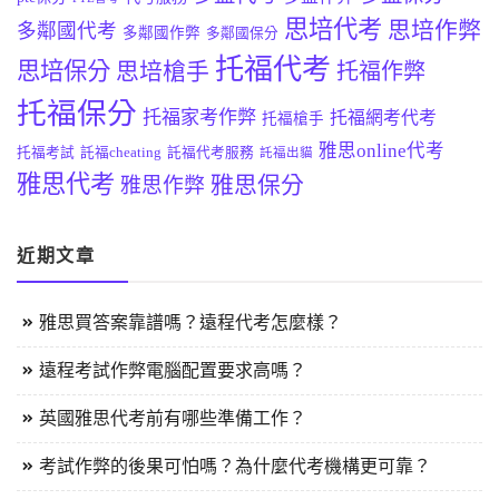
思培代考
思培作弊
多鄰國代考
多鄰國作弊
多鄰國保分
托福代考
思培保分
思培槍手
托福作弊
托福保分
托福家考作弊
托福網考代考
托福槍手
雅思online代考
托福考試
託福cheating
託福代考服務
託福出貓
雅思代考
雅思保分
雅思作弊
近期文章
雅思買答案靠譜嗎？遠程代考怎麼樣？
遠程考試作弊電腦配置要求高嗎？
英國雅思代考前有哪些準備工作？
考試作弊的後果可怕嗎？為什麼代考機構更可靠？