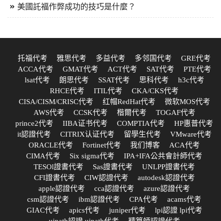
美國託福作弊成功的技巧是什麼？
托福代考
雅思代考
多益代考
多邻国代考
GRE代考
ACCA代考
GMAT代考
ACT代考
SAT代考
PTE代考
lsat代考
朗思代考
SSAT代考
思科代考
h3c代考
RHCE代考
ITIL代考
CKA/CKS代考
CISA/CISM/CRISC代考
红帽RedHat代考
微软MOS代考
AWS代考
CCSK代考
楷爾代考
TOGAF代考
prince2代考
IIBA证书代考
COMPTIA代考
HP惠普代考
it認證代考
CITRIX认证代考
留學生代考
VMware代考
ORACLE代考
Fortinet代考
我们博客
ACA代考
CIMA代考
Six sigma代考
IPA+IFA公共會計師代考
TESOl證書代考
Sas證書代考
UNLPP證書代考
CFI證書代考
CIW認證代考
autodesk認證代考
apple認證代考
cca認證代考
azure認證代考
csm認證代考
ibm認證代考
CPA代考
acams代考
GIAC代考
apics代考
juniper代考
lpi認證 lpi代考