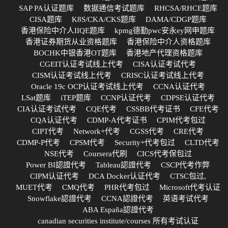
SAP PA认证题库
数据通信考试题库
RHCSA/RHCE题库
CISA题库
K8S/CKA/CKS题库
DAMA/CDGP题库
香港保险中介人IIQE题库
kpmg德勤pwc安永ey网申题库
香港证券期货从业资格题库
香港保险中介人资格题库
BOCHK中银香港OT题库
香港地产代理资格题库
CGEIT认证考试线上代考
CISA认证考试代考
CISM认证考试线上代考
CRISC认证考试线上代考
Oracle 19c OCP认证考试线上代考
CCNA认证代考
LSat题库
iTEP题库
CCNP认证代考
CDPSE认证代考
CIA认证考试代考
CQE代考
CSSBB代考证书
CFE代考
CQA认证代考
CDMP-A代考证书
CPIM代考包过
CIPT代考
Network+代考
CGSS代考
CRE代考
CDMP-P代考
CPSM代考
Security+代考包过
CLTD代考
NSE代考
Coursera代刷
CICS代考保包过
Power BI認證代考
Tableau認證代考
CSCP代考作弊
CIPM认证代考
DCA Docker认证代考
CTSC包过,
MUET代考
CMQ代考
PHR代考包过
Microsoft代考认证
Snowflake認證代考
CCNA認證代考
英语考试代考
ABA España認證代考
canadian securities institute/courses 所有考试认证