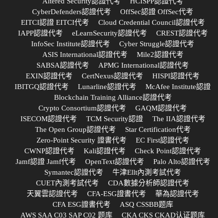
Altered Security認證代考
HCISPP認證代考
CyberDefenders認證代考
OffSec認證 OffSec代考
EITCI認證 EITCI代考
Cloud Credential Council認證代考
IAPP認證代考
eLearnSecurity認證代考
CREST認證代考
InfoSec Institute認證代考
Cyber Struggle認證代考
ASIS International認證代考
Mile2認證代考
SABSA認證代考
APMG International認證代考
EXIN認證代考
CertNexus認證代考
HISPI認證代考
IBITGQ認證代考
Lunarline認證代考
McAfee Institute認證
Blockchain Training Alliance認證代考
Crypto Consortium認證代考
GAQM認證代考
ISECOM認證代考
TCM Security認證
The IIA認證代考
The Open Group認證代考
Star Certification代考
Zero-Point Security 證書代考
EC First認證代考
CWNP認證代考
Kali認證代考
Check Point認證代考
Jamf認證 Jamf代考
OpenText認證代考
Palo Alto認證代考
Symantec認證代考
牛津Ellt內測考試代考
CUET內測考試代考
CDA數據分析師認證代考
天翼雲認證代考
CFA-ESG證書代考
華為認證代考
CFA ESG證書代考
ASQ CSSBB题库
AWS SAA C03 SAP C02 题库
CKA CKS CKAD认证题库