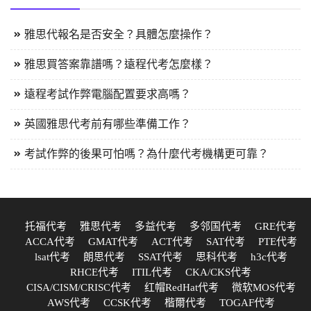
雅思代報名是否安全？具體怎麼操作？
雅思買答案靠譜嗎？遠程代考怎麼樣？
遠程考試作弊電腦配置要求高嗎？
英國雅思代考前有哪些準備工作？
考試作弊的後果可怕嗎？為什麼代考機構更可靠？
托福代考
雅思代考
多益代考
多邻国代考
GRE代考
ACCA代考
GMAT代考
ACT代考
SAT代考
PTE代考
lsat代考
朗思代考
SSAT代考
思科代考
h3c代考
RHCE代考
ITIL代考
CKA/CKS代考
CISA/CISM/CRISC代考
红帽RedHat代考
微软MOS代考
AWS代考
CCSK代考
楷爾代考
TOGAF代考