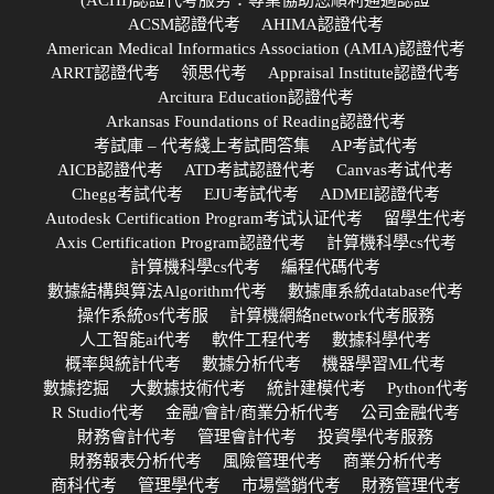
(ACHI)認證代考服务：專業協助您順利通過認證
ACSM認證代考
AHIMA認證代考
American Medical Informatics Association (AMIA)認證代考
ARRT認證代考
领思代考
Appraisal Institute認證代考
Arcitura Education認證代考
Arkansas Foundations of Reading認證代考
考試庫 – 代考綫上考試問答集
AP考試代考
AICB認證代考
ATD考試認證代考
Canvas考试代考
Chegg考試代考
EJU考試代考
ADMEI認證代考
Autodesk Certification Program考试认证代考
留學生代考
Axis Certification Program認證代考
計算機科學cs代考
計算機科學cs代考
編程代碼代考
數據結構與算法Algorithm代考
數據庫系統database代考
操作系統os代考服
計算機網絡network代考服務
人工智能ai代考
軟件工程代考
數據科學代考
概率與統計代考
數據分析代考
機器學習ML代考
數據挖掘
大數據技術代考
統計建模代考
Python代考
R Studio代考
金融/會計/商業分析代考
公司金融代考
財務會計代考
管理會計代考
投資學代考服務
財務報表分析代考
風險管理代考
商業分析代考
商科代考
管理學代考
市場營銷代考
財務管理代考