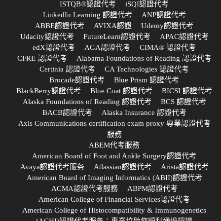
ISTQB®認證代考
iSQI認證代考
LinkedIn Learning 認證代考
ANP認證代考
ABBE認證代考
AVIXA認證
Udemy認證代考
Udacity認證代考
FutureLearn認證代考
APAC認證代考
edX認證代考
AGA認證代考
CIMA® 認證代考
CFRE 認證代考
Alabama Foundations of Reading 認證代考
Certinia 認證代考
CA Technologies 認證代考
Brocade認證代考
Blue Prism 認證代考
BlackBerry認證代考
Blue Coat 認證代考
BICSI 認證代考
Alaska Foundations of Reading 認證代考
BCS 認證代考
BACB認證代考
Alaska Insurance 認證代考
Axis Communications certification exam proxy 專業認證代考
服務
ABEM代考服務
American Board of Foot and Ankle Surgery認證代考
Avaya認證代考服务
Atlassian認證代考
Arista認證代考
American Board of Imaging Informatics (ABII)認證代考
ACMA認證代考服務
ABPM認證代考
American College of Financial Services認證代考
American College of Histocompatibility & Immunogenetics