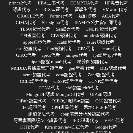
prince2代考
IIBA证书代考
COMPTIA代考
HP惠普代考
it認證代考
CITRIX认证代考
留學生代考
VMware代考
ORACLE代考
Fortinet代考
我们博客
ACA代考
CIMA代考
Six sigma代考
IPA+IFA公共會計師代考
TESOl證書代考
Sas證書代考
UNLPP證書代考
CFI證書代考
CIW認證代考
autodesk認證代考
apple認證代考
cca認證代考
azure認證代考
csm認證代考
ibm認證代考
CPA代考
acams代考
GIAC代考
apics代考
juniper代考
lpi認證 lpi代考
uipath認證 uipath代考
精算師認證代考
MCDBA數據庫管理師代考
ged證書 代考
DB2認證代考
acma認證代考
ecsa認證代考
Zend認證代考
CCIE認證代考
CISSP認證代考
CCNP認證代考
CCNA代考
chfi認證 chfi代考
MongoDB認證 MongoDB代考
UiPath認證
UiPath認證代考
RIBO保險牌照認證
CSC證書代考
IFC認證代考
CPH證書代考
思培CELPIP代考
劍橋領思代考
cbap商業分析師認證代考
阿里雲國際版ACE證書代考
IFIC證書代考
VEPT代考
KITE代考
Kira interview面試代考
Google代考