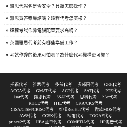
雅思代報名是否安全？具體怎麼操作？
雅思買答案靠譜嗎？遠程代考怎麼樣？
遠程考試作弊電腦配置要求高嗎？
英國雅思代考前有哪些準備工作？
考試作弊的後果可怕嗎？為什麼代考機構更可靠？
托福代考
雅思代考
多益代考
多邻国代考
GRE代考
ACCA代考
GMAT代考
ACT代考
SAT代考
PTE代考
lsat代考
朗思代考
SSAT代考
思科代考
h3c代考
RHCE代考
ITIL代考
CKA/CKS代考
CISA/CISM/CRISC代考
红帽RedHat代考
微软MOS代考
AWS代考
CCSK代考
楷爾代考
TOGAF代考
prince2代考
IIBA证书代考
COMPTIA代考
HP惠普代考