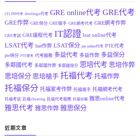
GRE代考
GRE online代考
duolingo代考
CELPIP代考
GRE作弊
GRE網考作弊
GRE保分
GRE槍手
GRE網考代考
IT認證
lsat online代考
GRE遠程代考
GRE考試
LSAT代考
LSAT保分
lsat作弊
PTE代考
pte online代考
多益代考
多益保分
多益作弊
pte保分
代考服務
PTE替考
思培代考
思培作弊
多鄰國代考
多鄰國作弊
多鄰國保分
托福代考
思培保分
思培槍手
托福作弊
托福保分
托福家考作弊
托福網考代考
托福槍手
雅思online代考
托福考試
託福cheating
託福代考服務
託福出貓
雅思代考
雅思保分
雅思作弊
近期文章