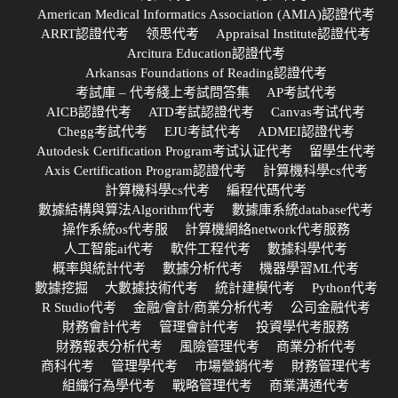
American Medical Informatics Association (AMIA)認證代考
ARRT認證代考
领思代考
Appraisal Institute認證代考
Arcitura Education認證代考
Arkansas Foundations of Reading認證代考
考試庫 – 代考綫上考試問答集
AP考試代考
AICB認證代考
ATD考試認證代考
Canvas考试代考
Chegg考試代考
EJU考試代考
ADMEI認證代考
Autodesk Certification Program考试认证代考
留學生代考
Axis Certification Program認證代考
計算機科學cs代考
計算機科學cs代考
編程代碼代考
數據結構與算法Algorithm代考
數據庫系統database代考
操作系統os代考服
計算機網絡network代考服務
人工智能ai代考
軟件工程代考
數據科學代考
概率與統計代考
數據分析代考
機器學習ML代考
數據挖掘
大數據技術代考
統計建模代考
Python代考
R Studio代考
金融/會計/商業分析代考
公司金融代考
財務會計代考
管理會計代考
投資學代考服務
財務報表分析代考
風險管理代考
商業分析代考
商科代考
管理學代考
市場營銷代考
財務管理代考
組織行為學代考
戰略管理代考
商業溝通代考