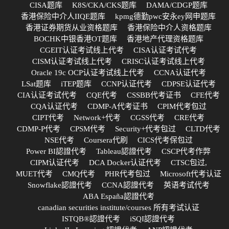
CISA题库
K8S/CKA/CKS题库
DAMA/CDGP题库
香港保险中介人IIQE题库
kpmg德勤pwc安永ey网申题库
香港证券期货从业资格题库
香港保险中介人资格题库
BOCHK中银香港OT题库
香港地产代理资格题库
CGEIT认证考试线上代考
CISA认证考试代考
CISM认证考试线上代考
CRISC认证考试线上代考
Oracle 19c OCP认证考试线上代考
CCNA认证代考
LSat题库
iTEP题库
CCNP认证代考
CDPSE认证代考
CIA认证考试代考
CQE代考
CSSBB代考证书
CFE代考
CQA认证代考
CDMP-A代考证书
CPIM代考包过
CIPT代考
Network+代考
CGSS代考
CRE代考
CDMP-P代考
CPSM代考
Security+代考包过
CLTD代考
NSE代考
Coursera代刷
CICS代考保包过
Power BI認證代考
Tableau認證代考
CSCP代考作弊
CIPM认证代考
DCA Docker认证代考
CTSC包过,
MUET代考
CMQ代考
PHR代考包过
Microsoft代考认证
Snowflake認證代考
CCNA認證代考
英语考试代考
ABA España認證代考
canadian securities institute/courses 所有考试认证
ISTQB®認證代考
iSQI認證代考