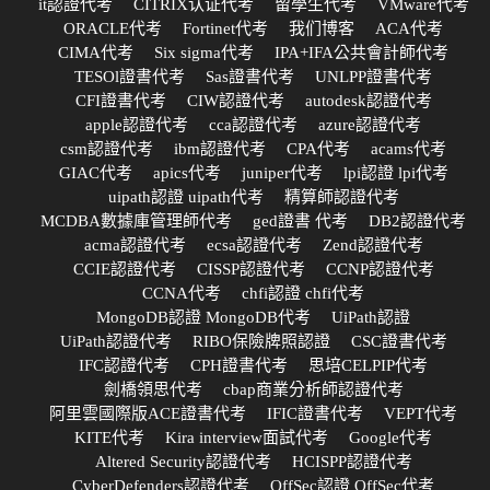
it認證代考
CITRIX认证代考
留學生代考
VMware代考
ORACLE代考
Fortinet代考
我们博客
ACA代考
CIMA代考
Six sigma代考
IPA+IFA公共會計師代考
TESOl證書代考
Sas證書代考
UNLPP證書代考
CFI證書代考
CIW認證代考
autodesk認證代考
apple認證代考
cca認證代考
azure認證代考
csm認證代考
ibm認證代考
CPA代考
acams代考
GIAC代考
apics代考
juniper代考
lpi認證 lpi代考
uipath認證 uipath代考
精算師認證代考
MCDBA數據庫管理師代考
ged證書 代考
DB2認證代考
acma認證代考
ecsa認證代考
Zend認證代考
CCIE認證代考
CISSP認證代考
CCNP認證代考
CCNA代考
chfi認證 chfi代考
MongoDB認證 MongoDB代考
UiPath認證
UiPath認證代考
RIBO保險牌照認證
CSC證書代考
IFC認證代考
CPH證書代考
思培CELPIP代考
劍橋領思代考
cbap商業分析師認證代考
阿里雲國際版ACE證書代考
IFIC證書代考
VEPT代考
KITE代考
Kira interview面試代考
Google代考
Altered Security認證代考
HCISPP認證代考
CyberDefenders認證代考
OffSec認證 OffSec代考