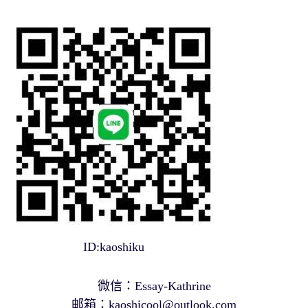
ID:kaoshiku
微信：Essay-Kathrine
邮箱：
kaoshicool@outlook.com