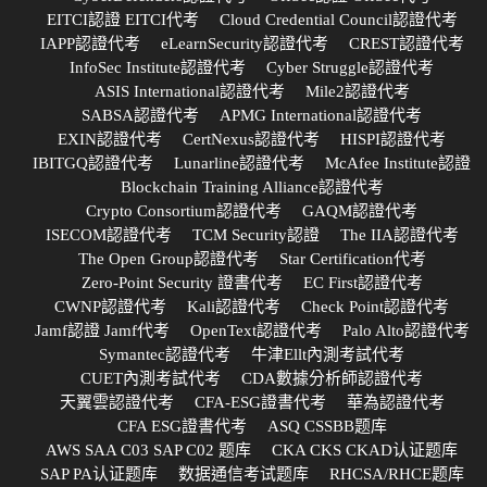
EITCI認證 EITCI代考
Cloud Credential Council認證代考
IAPP認證代考
eLearnSecurity認證代考
CREST認證代考
InfoSec Institute認證代考
Cyber Struggle認證代考
ASIS International認證代考
Mile2認證代考
SABSA認證代考
APMG International認證代考
EXIN認證代考
CertNexus認證代考
HISPI認證代考
IBITGQ認證代考
Lunarline認證代考
McAfee Institute認證
Blockchain Training Alliance認證代考
Crypto Consortium認證代考
GAQM認證代考
ISECOM認證代考
TCM Security認證
The IIA認證代考
The Open Group認證代考
Star Certification代考
Zero-Point Security 證書代考
EC First認證代考
CWNP認證代考
Kali認證代考
Check Point認證代考
Jamf認證 Jamf代考
OpenText認證代考
Palo Alto認證代考
Symantec認證代考
牛津Ellt內測考試代考
CUET內測考試代考
CDA數據分析師認證代考
天翼雲認證代考
CFA-ESG證書代考
華為認證代考
CFA ESG證書代考
ASQ CSSBB题库
AWS SAA C03 SAP C02 题库
CKA CKS CKAD认证题库
SAP PA认证题库
数据通信考试题库
RHCSA/RHCE题库