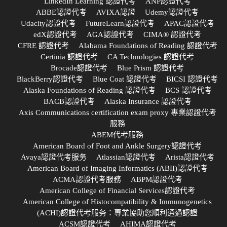
LinkedIn Learning 認證代考
ANP認證代考
ABBE認證代考
AVIXA認證
Udemy認證代考
Udacity認證代考
FutureLearn認證代考
APAC認證代考
edX認證代考
AGA認證代考
CIMA® 認證代考
CFRE 認證代考
Alabama Foundations of Reading 認證代考
Certinia 認證代考
CA Technologies 認證代考
Brocade認證代考
Blue Prism 認證代考
BlackBerry認證代考
Blue Coat 認證代考
BICSI 認證代考
Alaska Foundations of Reading 認證代考
BCS 認證代考
BACB認證代考
Alaska Insurance 認證代考
Axis Communications certification exam proxy 專業認證代考
服務
ABEM代考服務
American Board of Foot and Ankle Surgery認證代考
Avaya認證代考服务
Atlassian認證代考
Arista認證代考
American Board of Imaging Informatics (ABII)認證代考
ACMA認證代考服務
ABPM認證代考
American College of Financial Services認證代考
American College of Histocompatibility & Immunogenetics
(ACHI)認證代考服务：專業協助您順利通過認證
ACSM認證代考
AHIMA認證代考