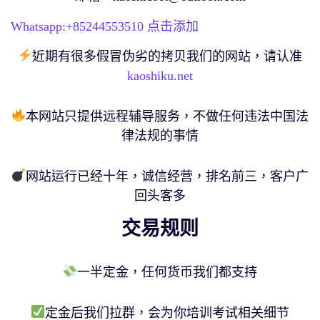
Whatsapp:+
85244553510
点击添加
近期有很多假冒伪劣的拷贝我们的网站，请认准
kaoshiku.net
本网站只提供远程辅导服务，不做任何违法中国法
律法规的事情
网站运行已经十年，诚信经营，排名前三，客户广
回头客多
交易规则
一半定金，任何货币我们都支持
定金后我们拉群，会为你培训考试相关细节