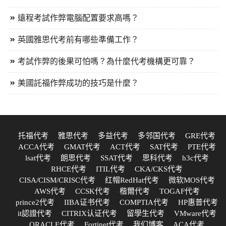
遠程考試作弊電腦配置要求高嗎？
英國雅思代考前有哪些準備工作？
考試作弊的後果可怕嗎？為什麼代考機構更可靠？
美國託福作弊成功的技巧是什麼？
托福代考
雅思代考
多益代考
多邻国代考
GRE代考
ACCA代考
GMAT代考
ACT代考
SAT代考
PTE代考
lsat代考
朗思代考
SSAT代考
思科代考
h3c代考
RHCE代考
ITIL代考
CKA/CKS代考
CISA/CISM/CRISC代考
红帽RedHat代考
微软MOS代考
AWS代考
CCSK代考
楷爾代考
TOGAF代考
prince2代考
IIBA证书代考
COMPTIA代考
HP惠普代考
it認證代考
CITRIX认证代考
留學生代考
VMware代考
ORACLE代考
Fortinet代考
我们博客
ACA代考