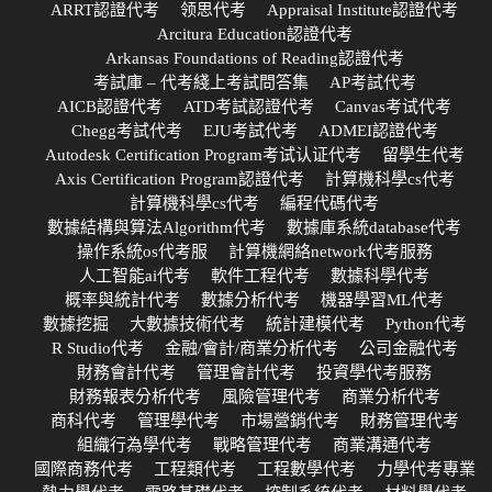
ARRT認證代考
领思代考
Appraisal Institute認證代考
Arcitura Education認證代考
Arkansas Foundations of Reading認證代考
考試庫 – 代考綫上考試問答集
AP考試代考
AICB認證代考
ATD考試認證代考
Canvas考试代考
Chegg考試代考
EJU考試代考
ADMEI認證代考
Autodesk Certification Program考试认证代考
留學生代考
Axis Certification Program認證代考
計算機科學cs代考
計算機科學cs代考
編程代碼代考
數據結構與算法Algorithm代考
數據庫系統database代考
操作系統os代考服
計算機網絡network代考服務
人工智能ai代考
軟件工程代考
數據科學代考
概率與統計代考
數據分析代考
機器學習ML代考
數據挖掘
大數據技術代考
統計建模代考
Python代考
R Studio代考
金融/會計/商業分析代考
公司金融代考
財務會計代考
管理會計代考
投資學代考服務
財務報表分析代考
風險管理代考
商業分析代考
商科代考
管理學代考
市場營銷代考
財務管理代考
組織行為學代考
戰略管理代考
商業溝通代考
國際商務代考
工程類代考
工程數學代考
力學代考專業