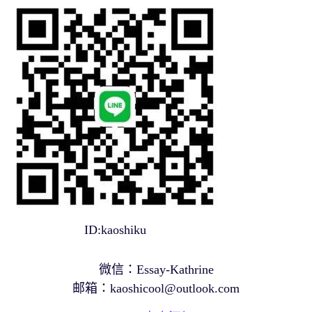
ID:kaoshiku
微信：Essay-Kathrine
邮箱：
kaoshicool@outlook.com