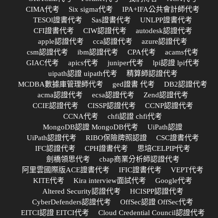
CIMA代考
Six sigma代考
IPA+IFA公共會計師代考
TESOl證書代考
Sas證書代考
UNLPP證書代考
CFI證書代考
CIW認證代考
autodesk認證代考
apple認證代考
cca認證代考
azure認證代考
csm認證代考
ibm認證代考
CPA代考
acams代考
GIAC代考
apics代考
juniper代考
lpi認證 lpi代考
uipath認證 uipath代考
精算師認證代考
MCDBA數據庫管理師代考
ged證書 代考
DB2認證代考
acma認證代考
ecsa認證代考
Zend認證代考
CCIE認證代考
CISSP認證代考
CCNP認證代考
CCNA代考
chfi認證 chfi代考
MongoDB認證 MongoDB代考
UiPath認證
UiPath認證代考
RIBO保險牌照認證
CSC證書代考
IFC認證代考
CPH證書代考
思培CELPIP代考
劍橋領思代考
cbap商業分析師認證代考
阿里雲國際版ACE證書代考
IFIC證書代考
VEPT代考
KITE代考
Kira interview面試代考
Google代考
Altered Security認證代考
HCISPP認證代考
CyberDefenders認證代考
OffSec認證 OffSec代考
EITCI認證 EITCI代考
Cloud Credential Council認證代考