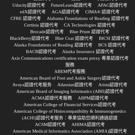
Udacity認證代考
FutureLearn認證代考
APAC認證代考
edX認證代考
AGA認證代考
CIMA® 認證代考
CFRE 認證代考
Alabama Foundations of Reading 認證代考
Certinia 認證代考
CA Technologies 認證代考
Brocade認證代考
Blue Prism 認證代考
BlackBerry認證代考
Blue Coat 認證代考
BICSI 認證代考
Alaska Foundations of Reading 認證代考
BCS 認證代考
BACB認證代考
Alaska Insurance 認證代考
Axis Communications certification exam proxy 專業認證代考
服務
ABEM代考服務
American Board of Foot and Ankle Surgery認證代考
Avaya認證代考服务
Atlassian認證代考
Arista認證代考
American Board of Imaging Informatics (ABII)認證代考
ACMA認證代考服務
ABPM認證代考
American College of Financial Services認證代考
American College of Histocompatibility & Immunogenetics
(ACHI)認證代考服务：專業協助您順利通過認證
ACSM認證代考
AHIMA認證代考
American Medical Informatics Association (AMIA)認證代考