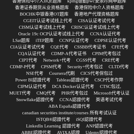
香港保险中介人IIQE题库
kpmg德勤pwc安永ey网申题库
香港证券期货从业资格题库
香港保险中介人资格题库
BOCHK中银香港OT题库
香港地产代理资格题库
CGEIT认证考试线上代考
CISA认证考试代考
CISM认证考试线上代考
CRISC认证考试线上代考
Oracle 19c OCP认证考试线上代考
CCNA认证代考
LSat题库
iTEP题库
CCNP认证代考
CDPSE认证代考
CIA认证考试代考
CQE代考
CSSBB代考证书
CFE代考
CQA认证代考
CDMP-A代考证书
CPIM代考包过
CIPT代考
Network+代考
CGSS代考
CRE代考
CDMP-P代考
CPSM代考
Security+代考包过
CLTD代考
NSE代考
Coursera代刷
CICS代考保包过
Power BI認證代考
Tableau認證代考
CSCP代考作弊
CIPM认证代考
DCA Docker认证代考
CTSC包过,
MUET代考
CMQ代考
PHR代考包过
Microsoft代考认证
Snowflake認證代考
CCNA認證代考
英语考试代考
ABA España認證代考
canadian securities institute/courses 所有考试认证
ISTQB®認證代考
iSQI認證代考
LinkedIn Learning 認證代考
ANP認證代考
ABBE認證代考
AVIXA認證
Udemy認證代考