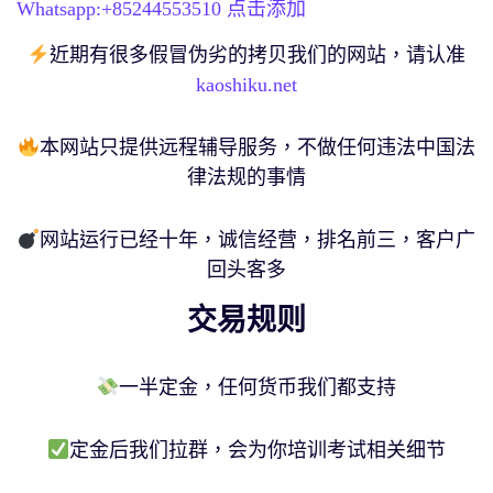
Whatsapp:+
85244553510
点击添加
近期有很多假冒伪劣的拷贝我们的网站，请认准
kaoshiku.net
本网站只提供远程辅导服务，不做任何违法中国法
律法规的事情
网站运行已经十年，诚信经营，排名前三，客户广
回头客多
交易规则
一半定金，任何货币我们都支持
定金后我们拉群，会为你培训考试相关细节