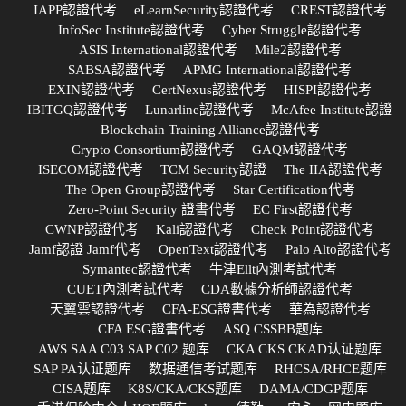
IAPP認證代考
eLearnSecurity認證代考
CREST認證代考
InfoSec Institute認證代考
Cyber Struggle認證代考
ASIS International認證代考
Mile2認證代考
SABSA認證代考
APMG International認證代考
EXIN認證代考
CertNexus認證代考
HISPI認證代考
IBITGQ認證代考
Lunarline認證代考
McAfee Institute認證
Blockchain Training Alliance認證代考
Crypto Consortium認證代考
GAQM認證代考
ISECOM認證代考
TCM Security認證
The IIA認證代考
The Open Group認證代考
Star Certification代考
Zero-Point Security 證書代考
EC First認證代考
CWNP認證代考
Kali認證代考
Check Point認證代考
Jamf認證 Jamf代考
OpenText認證代考
Palo Alto認證代考
Symantec認證代考
牛津Ellt內測考試代考
CUET內測考試代考
CDA數據分析師認證代考
天翼雲認證代考
CFA-ESG證書代考
華為認證代考
CFA ESG證書代考
ASQ CSSBB题库
AWS SAA C03 SAP C02 题库
CKA CKS CKAD认证题库
SAP PA认证题库
数据通信考试题库
RHCSA/RHCE题库
CISA题库
K8S/CKA/CKS题库
DAMA/CDGP题库