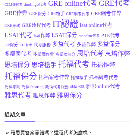
GRE代考
GRE online代考
duolingo代考
CELPIP代考
GRE作弊
GRE網考作弊
GRE保分
GRE槍手
GRE網考代考
IT認證
lsat online代考
GRE遠程代考
GRE考試
LSAT代考
LSAT保分
lsat作弊
PTE代考
pte online代考
多益代考
多益保分
多益作弊
pte保分
代考服務
PTE替考
思培代考
思培作弊
多鄰國代考
多鄰國作弊
多鄰國保分
托福代考
思培保分
思培槍手
托福作弊
托福保分
托福家考作弊
托福網考代考
托福槍手
雅思online代考
托福考試
託福cheating
託福代考服務
託福出貓
雅思代考
雅思保分
雅思作弊
近期文章
雅思買答案靠譜嗎？遠程代考怎麼樣？