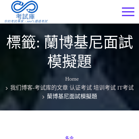
Skip
to
考試庫
content
標籤:
蘭博基尼面試
模擬題
Home
我们博客-考试库的文章 认证考试 培训考试 IT考试
蘭博基尼面試模擬題
名企