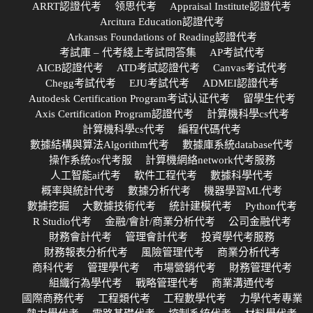
ARRT認證代考
领思代考
Appraisal Institute認證代考
Arcitura Education認證代考
Arkansas Foundations of Reading認證代考
考試庫 – 代考綫上考試問答集
AP考試代考
AICB認證代考
ATD考試認證代考
Canvas考试代考
Chegg考試代考
EJU考試代考
ADMEI認證代考
Autodesk Certification Program考试认证代考
留學生代考
Axis Certification Program認證代考
計算機科學cs代考
計算機科學cs代考
編程代碼代考
數據結構與算法Algorithm代考
數據庫系統database代考
操作系統os代考服
計算機網絡network代考服務
人工智能ai代考
軟件工程代考
數據科學代考
概率與統計代考
數據分析代考
機器學習ML代考
數據挖掘
大數據技術代考
統計建模代考
Python代考
R Studio代考
金融/會計/商業分析代考
公司金融代考
財務會計代考
管理會計代考
投資學代考服務
財務報表分析代考
風險管理代考
商業分析代考
商科代考
管理學代考
市場營銷代考
財務管理代考
組織行為學代考
戰略管理代考
商業溝通代考
國際商務代考
工程類代考
工程數學代考
力學代考專業