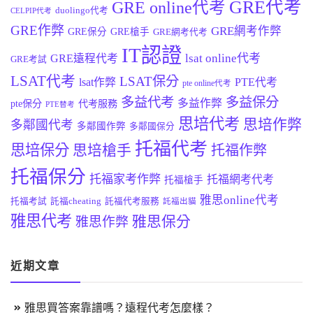
GRE代考
GRE online代考
duolingo代考
CELPIP代考
GRE作弊
GRE網考作弊
GRE保分
GRE槍手
GRE網考代考
IT認證
lsat online代考
GRE遠程代考
GRE考試
LSAT代考
LSAT保分
lsat作弊
PTE代考
pte online代考
多益代考
多益保分
多益作弊
pte保分
代考服務
PTE替考
思培代考
思培作弊
多鄰國代考
多鄰國作弊
多鄰國保分
托福代考
思培保分
思培槍手
托福作弊
托福保分
托福家考作弊
托福網考代考
托福槍手
雅思online代考
托福考試
託福cheating
託福代考服務
託福出貓
雅思代考
雅思保分
雅思作弊
近期文章
雅思買答案靠譜嗎？遠程代考怎麼樣？