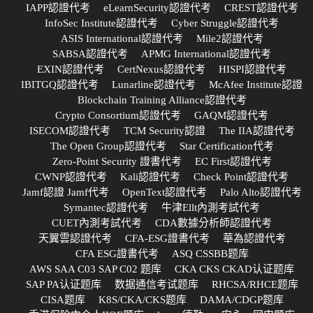
IAPP認證代考
eLearnSecurity認證代考
CREST認證代考
InfoSec Institute認證代考
Cyber Struggle認證代考
ASIS International認證代考
Mile2認證代考
SABSA認證代考
APMG International認證代考
EXIN認證代考
CertNexus認證代考
HISPI認證代考
IBITGQ認證代考
Lunarline認證代考
McAfee Institute認證
Blockchain Training Alliance認證代考
Crypto Consortium認證代考
GAQM認證代考
ISECOM認證代考
TCM Security認證
The IIA認證代考
The Open Group認證代考
Star Certification代考
Zero-Point Security 證書代考
EC First認證代考
CWNP認證代考
Kali認證代考
Check Point認證代考
Jamf認證 Jamf代考
OpenText認證代考
Palo Alto認證代考
Symantec認證代考
牛津Ellt內測考試代考
CUET內測考試代考
CDA數據分析師認證代考
天翼雲認證代考
CFA-ESG證書代考
華為認證代考
CFA ESG證書代考
ASQ CSSBB题库
AWS SAA C03 SAP C02 题库
CKA CKS CKAD认证题库
SAP PA认证题库
数据通信考试题库
RHCSA/RHCE题库
CISA题库
K8S/CKA/CKS题库
DAMA/CDGP题库