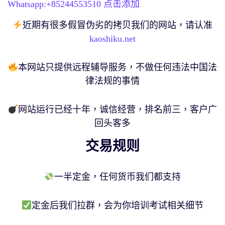
Whatsapp:+
85244553510
点击添加
近期有很多假冒伪劣的拷贝我们的网站，请认准
kaoshiku.net
本网站只提供远程辅导服务，不做任何违法中国法
律法规的事情
网站运行已经十年，诚信经营，排名前三，客户广
回头客多
交易规则
一半定金，任何货币我们都支持
定金后我们拉群，会为你培训考试相关细节