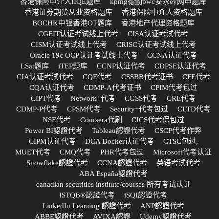
香港保险中介人IIQE题库
kpmg德勤pwc安永ey网申题库
香港证券期货从业资格题库
香港保险中介人资格题库
BOCHK中银香港OT题库
香港地产代理资格题库
CGEIT认证考试线上代考
CISA认证考试代考
CISM认证考试线上代考
CRISC认证考试线上代考
Oracle 19c OCP认证考试线上代考
CCNA认证代考
LSat题库
iTEP题库
CCNP认证代考
CDPSE认证代考
CIA认证考试代考
CQE代考
CSSBB代考证书
CFE代考
CQA认证代考
CDMP-A代考证书
CPIM代考包过
CIPT代考
Network+代考
CGSS代考
CRE代考
CDMP-P代考
CPSM代考
Security+代考包过
CLTD代考
NSE代考
Coursera代刷
CICS代考保包过
Power BI認證代考
Tableau認證代考
CSCP代考作弊
CIPM认证代考
DCA Docker认证代考
CTSC包过,
MUET代考
CMQ代考
PHR代考包过
Microsoft代考认证
Snowflake認證代考
CCNA認證代考
英语考试代考
ABA España認證代考
canadian securities institute/courses 所有考试认证
ISTQB®認證代考
iSQI認證代考
LinkedIn Learning 認證代考
ANP認證代考
ABBE認證代考
AVIXA認證
Udemy認證代考