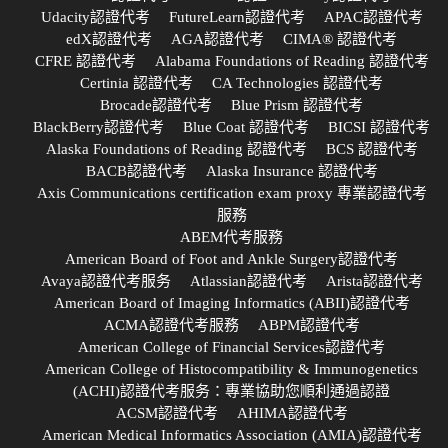
Udacity認證代考
FutureLearn認證代考
APAC認證代考
edX認證代考
AGA認證代考
CIMA® 認證代考
CFRE 認證代考
Alabama Foundations of Reading 認證代考
Certinia 認證代考
CA Technologies 認證代考
Brocade認證代考
Blue Prism 認證代考
BlackBerry認證代考
Blue Coat 認證代考
BICSI 認證代考
Alaska Foundations of Reading 認證代考
BCS 認證代考
BACB認證代考
Alaska Insurance 認證代考
Axis Communications certification exam proxy 專業認證代考
服務
ABEM代考服務
American Board of Foot and Ankle Surgery認證代考
Avaya認證代考服务
Atlassian認證代考
Arista認證代考
American Board of Imaging Informatics (ABII)認證代考
ACMA認證代考服務
ABPM認證代考
American College of Financial Services認證代考
American College of Histocompatibility & Immunogenetics
(ACHI)認證代考服务：專業協助您順利通過認證
ACSM認證代考
AHIMA認證代考
American Medical Informatics Association (AMIA)認證代考