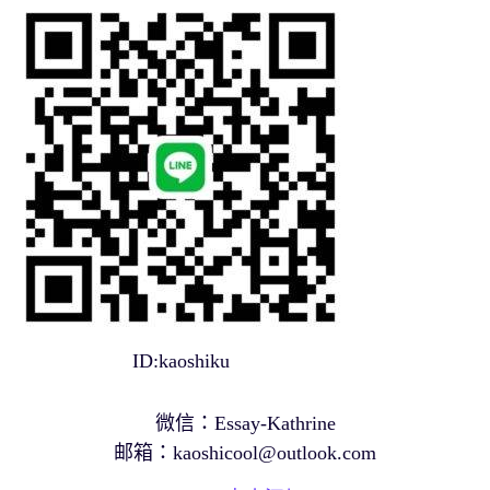
ID:kaoshiku
微信：Essay-Kathrine
邮箱：
kaoshicool@outlook.com