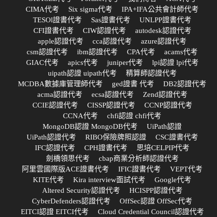
CIMA代考
Six sigma代考
IPA+IFA公共會計師代考
TESOl證書代考
Sas證書代考
UNLPP證書代考
CFI證書代考
CIW認證代考
autodesk認證代考
apple認證代考
cca認證代考
azure認證代考
csm認證代考
ibm認證代考
CPA代考
acams代考
GIAC代考
apics代考
juniper代考
lpi認證 lpi代考
uipath認證 uipath代考
精算師認證代考
MCDBA數據庫管理師代考
ged證書 代考
DB2認證代考
acma認證代考
ecsa認證代考
Zend認證代考
CCIE認證代考
CISSP認證代考
CCNP認證代考
CCNA代考
chfi認證 chfi代考
MongoDB認證 MongoDB代考
UiPath認證
UiPath認證代考
RIBO保險牌照認證
CSC證書代考
IFC認證代考
CPH證書代考
思培CELPIP代考
劍橋領思代考
cbap商業分析師認證代考
阿里雲國際版ACE證書代考
IFIC證書代考
VEPT代考
KITE代考
Kira interview面試代考
Google代考
Altered Security認證代考
HCISPP認證代考
CyberDefenders認證代考
OffSec認證 OffSec代考
EITCI認證 EITCI代考
Cloud Credential Council認證代考