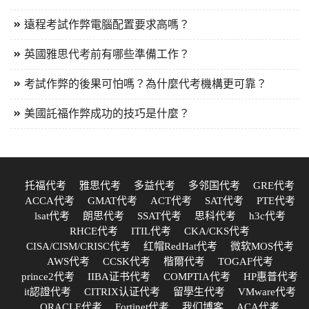
遠程考試作弊電腦配置要求高嗎？
英國雅思代考前有哪些準備工作？
考試作弊的後果可怕嗎？為什麼代考機構更可靠？
美國託福作弊成功的技巧是什麼？
托福代考
雅思代考
多益代考
多邻国代考
GRE代考
ACCA代考
GMAT代考
ACT代考
SAT代考
PTE代考
lsat代考
朗思代考
SSAT代考
思科代考
h3c代考
RHCE代考
ITIL代考
CKA/CKS代考
CISA/CISM/CRISC代考
红帽RedHat代考
微软MOS代考
AWS代考
CCSK代考
楷爾代考
TOGAF代考
prince2代考
IIBA证书代考
COMPTIA代考
HP惠普代考
it認證代考
CITRIX认证代考
留學生代考
VMware代考
ORACLE代考
Fortinet代考
我们博客
ACA代考