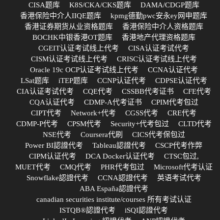
CISA题库
K8S/CKA/CKS题库
DAMA/CDGP题库
香港保险中介人IIQE题库
kpmg德勤pwc安永ey网申题库
香港证券期货从业资格题库
香港保险中介人资格题库
BOCHK中银香港OT题库
香港地产代理资格题库
CGEIT认证考试线上代考
CISA认证考试代考
CISM认证考试线上代考
CRISC认证考试线上代考
Oracle 19c OCP认证考试线上代考
CCNA认证代考
LSat题库
iTEP题库
CCNP认证代考
CDPSE认证代考
CIA认证考试代考
CQE代考
CSSBB代考证书
CFE代考
CQA认证代考
CDMP-A代考证书
CPIM代考包过
CIPT代考
Network+代考
CGSS代考
CRE代考
CDMP-P代考
CPSM代考
Security+代考包过
CLTD代考
NSE代考
Coursera代刷
CICS代考保包过
Power BI認證代考
Tableau認證代考
CSCP代考作弊
CIPM认证代考
DCA Docker认证代考
CTSC包过,
MUET代考
CMQ代考
PHR代考包过
Microsoft代考认证
Snowflake認證代考
CCNA認證代考
英语考试代考
ABA España認證代考
canadian securities institute/courses 所有考试认证
ISTQB®認證代考
iSQI認證代考