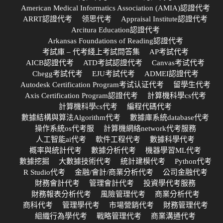
American Medical Informatics Association (AMIA)認證代考
ARRT認證代考
领思代考
Appraisal Institute認證代考
Arcitura Education認證代考
Arkansas Foundations of Reading認證代考
考試庫 – 代考綫上考試問答集
AP考試代考
AICB認證代考
ATD考試認證代考
Canvas考试代考
Chegg考試代考
EJU考試代考
ADMEI認證代考
Autodesk Certification Program考试认证代考
留學生代考
Axis Certification Program認證代考
計算機科學cs代考
計算機科學cs代考
編程代碼代考
數據結構與算法Algorithm代考
數據庫系統database代考
操作系統os代考服
計算機網絡network代考服務
人工智能ai代考
軟件工程代考
數據科學代考
概率與統計代考
數據分析代考
機器學習ML代考
數據挖掘
大數據技術代考
統計建模代考
Python代考
R Studio代考
金融/會計/商業分析代考
公司金融代考
財務會計代考
管理會計代考
投資學代考服務
財務報表分析代考
風險管理代考
商業分析代考
商科代考
管理學代考
市場營銷代考
財務管理代考
組織行為學代考
戰略管理代考
商業溝通代考