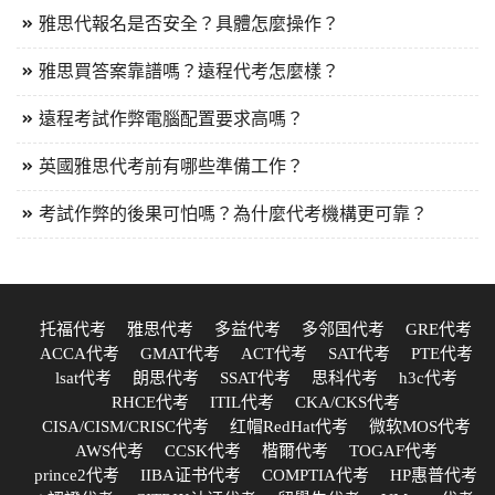
雅思代報名是否安全？具體怎麼操作？
雅思買答案靠譜嗎？遠程代考怎麼樣？
遠程考試作弊電腦配置要求高嗎？
英國雅思代考前有哪些準備工作？
考試作弊的後果可怕嗎？為什麼代考機構更可靠？
托福代考
雅思代考
多益代考
多邻国代考
GRE代考
ACCA代考
GMAT代考
ACT代考
SAT代考
PTE代考
lsat代考
朗思代考
SSAT代考
思科代考
h3c代考
RHCE代考
ITIL代考
CKA/CKS代考
CISA/CISM/CRISC代考
红帽RedHat代考
微软MOS代考
AWS代考
CCSK代考
楷爾代考
TOGAF代考
prince2代考
IIBA证书代考
COMPTIA代考
HP惠普代考