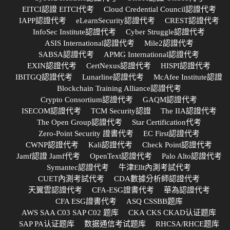
EITCI認證 EITCI代考
Cloud Credential Council認證代考
IAPP認證代考
eLearnSecurity認證代考
CREST認證代考
InfoSec Institute認證代考
Cyber Struggle認證代考
ASIS International認證代考
Mile2認證代考
SABSA認證代考
APMG International認證代考
EXIN認證代考
CertNexus認證代考
HISPI認證代考
IBITGQ認證代考
Lunarline認證代考
McAfee Institute認證
Blockchain Training Alliance認證代考
Crypto Consortium認證代考
GAQM認證代考
ISECOM認證代考
TCM Security認證
The IIA認證代考
The Open Group認證代考
Star Certification代考
Zero-Point Security 證書代考
EC First認證代考
CWNP認證代考
Kali認證代考
Check Point認證代考
Jamf認證 Jamf代考
OpenText認證代考
Palo Alto認證代考
Symantec認證代考
牛津Ellt內測考試代考
CUET內測考試代考
CDA數據分析師認證代考
天翼雲認證代考
CFA-ESG證書代考
華為認證代考
CFA ESG證書代考
ASQ CSSBB题库
AWS SAA C03 SAP C02 题库
CKA CKS CKAD认证题库
SAP PA认证题库
数据通信考试题库
RHCSA/RHCE题库