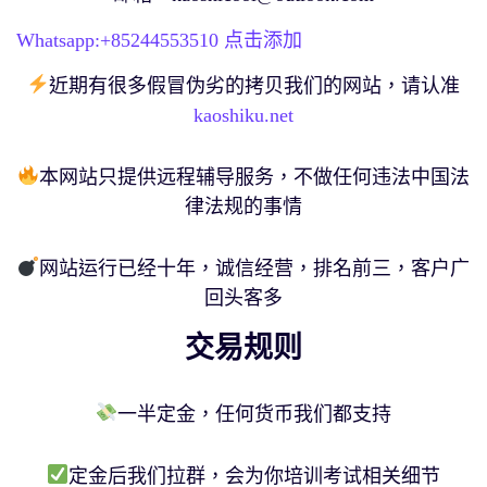
Whatsapp:+
85244553510
点击添加
近期有很多假冒伪劣的拷贝我们的网站，请认准
kaoshiku.net
本网站只提供远程辅导服务，不做任何违法中国法
律法规的事情
网站运行已经十年，诚信经营，排名前三，客户广
回头客多
交易规则
一半定金，任何货币我们都支持
定金后我们拉群，会为你培训考试相关细节