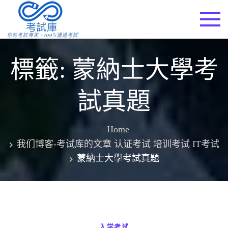
Skip
to
考試庫
content
標籤:
蒙納士大學考
試真題
Home
我们博客-考试库的文章 认证考试 培训考试 IT考试
蒙納士大學考試真題
入学考试