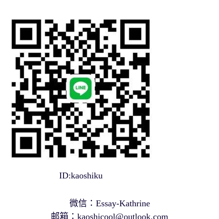
ID:kaoshiku
微信：Essay-Kathrine
邮箱：
kaoshicool@outlook.com