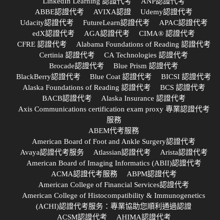
LinkedIn Learning 認證代考
ANP認證代考
ABBE認證代考
AVIXA認證
Udemy認證代考
Udacity認證代考
FutureLearn認證代考
APAC認證代考
edX認證代考
AGA認證代考
CIMA® 認證代考
CFRE 認證代考
Alabama Foundations of Reading 認證代考
Certinia 認證代考
CA Technologies 認證代考
Brocade認證代考
Blue Prism 認證代考
BlackBerry認證代考
Blue Coat 認證代考
BICSI 認證代考
Alaska Foundations of Reading 認證代考
BCS 認證代考
BACB認證代考
Alaska Insurance 認證代考
Axis Communications certification exam proxy 專業認證代考
服務
ABEM代考服務
American Board of Foot and Ankle Surgery認證代考
Avaya認證代考服务
Atlassian認證代考
Arista認證代考
American Board of Imaging Informatics (ABII)認證代考
ACMA認證代考服務
ABPM認證代考
American College of Financial Services認證代考
American College of Histocompatibility & Immunogenetics
(ACHI)認證代考服务：專業協助您順利通過認證
ACSM認證代考
AHIMA認證代考