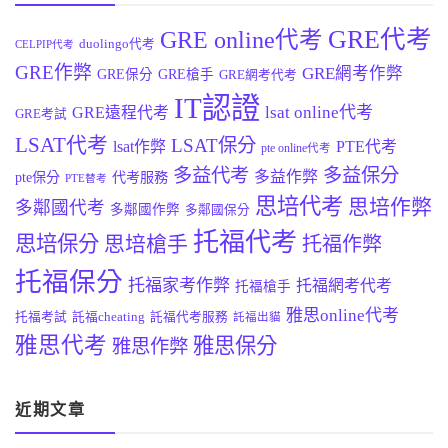
GRE代考
GRE online代考
duolingo代考
CELPIP代考
GRE作弊
GRE網考作弊
GRE保分
GRE槍手
GRE網考代考
IT認證
lsat online代考
GRE遠程代考
GRE考試
LSAT代考
LSAT保分
lsat作弊
PTE代考
pte online代考
多益代考
多益保分
多益作弊
pte保分
代考服務
PTE替考
思培代考
思培作弊
多鄰國代考
多鄰國作弊
多鄰國保分
托福代考
思培保分
思培槍手
托福作弊
托福保分
托福家考作弊
托福網考代考
托福槍手
雅思online代考
托福考試
託福cheating
託福代考服務
託福出貓
雅思代考
雅思保分
雅思作弊
近期文章