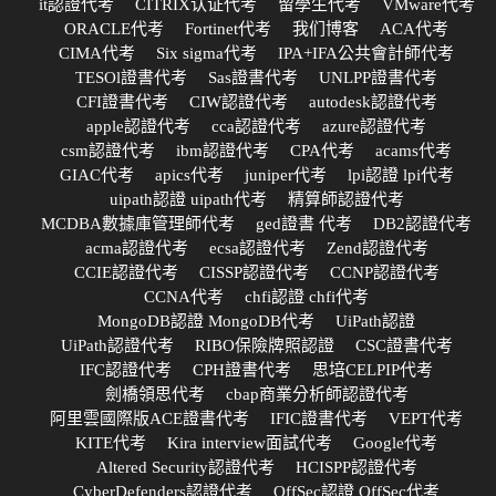
it認證代考
CITRIX认证代考
留學生代考
VMware代考
ORACLE代考
Fortinet代考
我们博客
ACA代考
CIMA代考
Six sigma代考
IPA+IFA公共會計師代考
TESOl證書代考
Sas證書代考
UNLPP證書代考
CFI證書代考
CIW認證代考
autodesk認證代考
apple認證代考
cca認證代考
azure認證代考
csm認證代考
ibm認證代考
CPA代考
acams代考
GIAC代考
apics代考
juniper代考
lpi認證 lpi代考
uipath認證 uipath代考
精算師認證代考
MCDBA數據庫管理師代考
ged證書 代考
DB2認證代考
acma認證代考
ecsa認證代考
Zend認證代考
CCIE認證代考
CISSP認證代考
CCNP認證代考
CCNA代考
chfi認證 chfi代考
MongoDB認證 MongoDB代考
UiPath認證
UiPath認證代考
RIBO保險牌照認證
CSC證書代考
IFC認證代考
CPH證書代考
思培CELPIP代考
劍橋領思代考
cbap商業分析師認證代考
阿里雲國際版ACE證書代考
IFIC證書代考
VEPT代考
KITE代考
Kira interview面試代考
Google代考
Altered Security認證代考
HCISPP認證代考
CyberDefenders認證代考
OffSec認證 OffSec代考