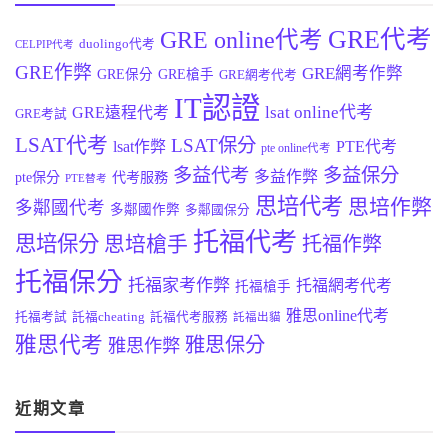
GRE代考
GRE online代考
duolingo代考
CELPIP代考
GRE作弊
GRE網考作弊
GRE保分
GRE槍手
GRE網考代考
IT認證
lsat online代考
GRE遠程代考
GRE考試
LSAT代考
LSAT保分
lsat作弊
PTE代考
pte online代考
多益代考
多益保分
多益作弊
pte保分
代考服務
PTE替考
思培代考
思培作弊
多鄰國代考
多鄰國作弊
多鄰國保分
托福代考
思培保分
思培槍手
托福作弊
托福保分
托福家考作弊
托福網考代考
托福槍手
雅思online代考
托福考試
託福cheating
託福代考服務
託福出貓
雅思代考
雅思保分
雅思作弊
近期文章