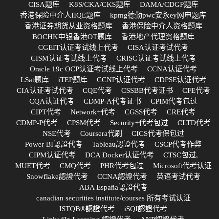
CISA题库
K8S/CKA/CKS题库
DAMA/CDGP题库
香港保险中介人IIQE题库
kpmg德勤pwc安永ey网申题库
香港证券期货从业资格题库
香港保险中介人资格题库
BOCHK中银香港OT题库
香港地产代理资格题库
CGEIT认证考试线上代考
CISA认证考试代考
CISM认证考试线上代考
CRISC认证考试线上代考
Oracle 19c OCP认证考试线上代考
CCNA认证代考
LSat题库
iTEP题库
CCNP认证代考
CDPSE认证代考
CIA认证考试代考
CQE代考
CSSBB代考证书
CFE代考
CQA认证代考
CDMP-A代考证书
CPIM代考包过
CIPT代考
Network+代考
CGSS代考
CRE代考
CDMP-P代考
CPSM代考
Security+代考包过
CLTD代考
NSE代考
Coursera代刷
CICS代考保包过
Power BI認證代考
Tableau認證代考
CSCP代考作弊
CIPM认证代考
DCA Docker认证代考
CTSC包过,
MUET代考
CMQ代考
PHR代考包过
Microsoft代考认证
Snowflake認證代考
CCNA認證代考
英语考试代考
ABA España認證代考
canadian securities institute/courses 所有考试认证
ISTQB®認證代考
iSQI認證代考