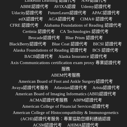
LinkedIn Learning 認證代考
ANP認證代考
ABBE認證代考
AVIXA認證
Udemy認證代考
Udacity認證代考
FutureLearn認證代考
APAC認證代考
edX認證代考
AGA認證代考
CIMA® 認證代考
CFRE 認證代考
Alabama Foundations of Reading 認證代考
Certinia 認證代考
CA Technologies 認證代考
Brocade認證代考
Blue Prism 認證代考
BlackBerry認證代考
Blue Coat 認證代考
BICSI 認證代考
Alaska Foundations of Reading 認證代考
BCS 認證代考
BACB認證代考
Alaska Insurance 認證代考
Axis Communications certification exam proxy 專業認證代考
服務
ABEM代考服務
American Board of Foot and Ankle Surgery認證代考
Avaya認證代考服务
Atlassian認證代考
Arista認證代考
American Board of Imaging Informatics (ABII)認證代考
ACMA認證代考服務
ABPM認證代考
American College of Financial Services認證代考
American College of Histocompatibility & Immunogenetics
(ACHI)認證代考服务：專業協助您順利通過認證
ACSM認證代考
AHIMA認證代考