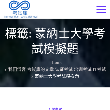
Skip
to
考試庫
content
標籤:
蒙納士大學考
試模擬題
Home
我们博客-考试库的文章 认证考试 培训考试 IT考试
蒙納士大學考試模擬題
入学考试