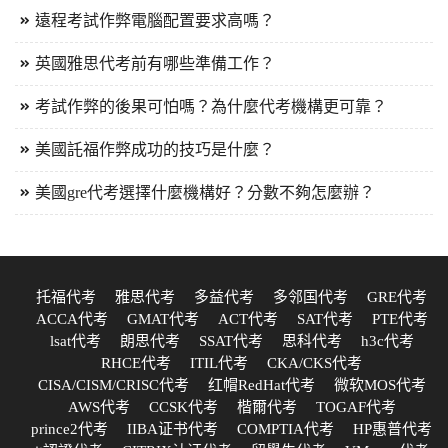
遠程考試作弊電腦配置要求高嗎？
英國雅思代考前有哪些準備工作？
考試作弊的後果可怕嗎？為什麼代考機構更可靠？
美國託福作弊成功的技巧是什麼？
美國gre代考選擇什麼機構好？分數不夠怎麼辦？
托福代考
雅思代考
多益代考
多邻国代考
GRE代考
ACCA代考
GMAT代考
ACT代考
SAT代考
PTE代考
lsat代考
朗思代考
SSAT代考
思科代考
h3c代考
RHCE代考
ITIL代考
CKA/CKS代考
CISA/CISM/CRISC代考
红帽RedHat代考
微软MOS代考
AWS代考
CCSK代考
楷爾代考
TOGAF代考
prince2代考
IIBA证书代考
COMPTIA代考
HP惠普代考