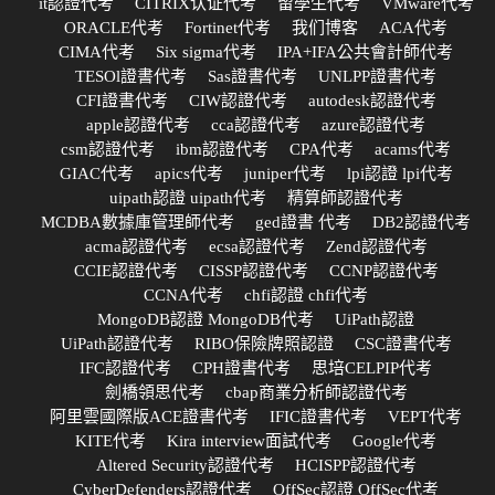
it認證代考
CITRIX认证代考
留學生代考
VMware代考
ORACLE代考
Fortinet代考
我们博客
ACA代考
CIMA代考
Six sigma代考
IPA+IFA公共會計師代考
TESOl證書代考
Sas證書代考
UNLPP證書代考
CFI證書代考
CIW認證代考
autodesk認證代考
apple認證代考
cca認證代考
azure認證代考
csm認證代考
ibm認證代考
CPA代考
acams代考
GIAC代考
apics代考
juniper代考
lpi認證 lpi代考
uipath認證 uipath代考
精算師認證代考
MCDBA數據庫管理師代考
ged證書 代考
DB2認證代考
acma認證代考
ecsa認證代考
Zend認證代考
CCIE認證代考
CISSP認證代考
CCNP認證代考
CCNA代考
chfi認證 chfi代考
MongoDB認證 MongoDB代考
UiPath認證
UiPath認證代考
RIBO保險牌照認證
CSC證書代考
IFC認證代考
CPH證書代考
思培CELPIP代考
劍橋領思代考
cbap商業分析師認證代考
阿里雲國際版ACE證書代考
IFIC證書代考
VEPT代考
KITE代考
Kira interview面試代考
Google代考
Altered Security認證代考
HCISPP認證代考
CyberDefenders認證代考
OffSec認證 OffSec代考