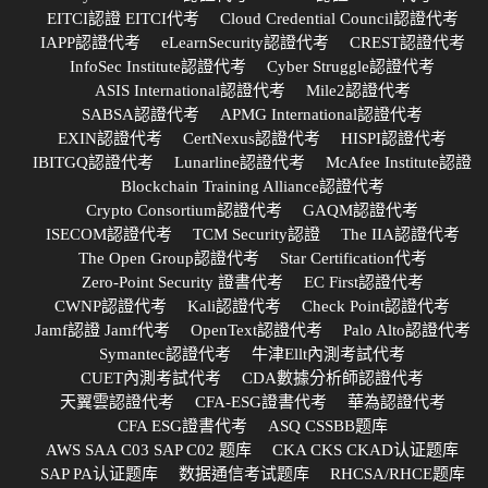
EITCI認證 EITCI代考
Cloud Credential Council認證代考
IAPP認證代考
eLearnSecurity認證代考
CREST認證代考
InfoSec Institute認證代考
Cyber Struggle認證代考
ASIS International認證代考
Mile2認證代考
SABSA認證代考
APMG International認證代考
EXIN認證代考
CertNexus認證代考
HISPI認證代考
IBITGQ認證代考
Lunarline認證代考
McAfee Institute認證
Blockchain Training Alliance認證代考
Crypto Consortium認證代考
GAQM認證代考
ISECOM認證代考
TCM Security認證
The IIA認證代考
The Open Group認證代考
Star Certification代考
Zero-Point Security 證書代考
EC First認證代考
CWNP認證代考
Kali認證代考
Check Point認證代考
Jamf認證 Jamf代考
OpenText認證代考
Palo Alto認證代考
Symantec認證代考
牛津Ellt內測考試代考
CUET內測考試代考
CDA數據分析師認證代考
天翼雲認證代考
CFA-ESG證書代考
華為認證代考
CFA ESG證書代考
ASQ CSSBB题库
AWS SAA C03 SAP C02 题库
CKA CKS CKAD认证题库
SAP PA认证题库
数据通信考试题库
RHCSA/RHCE题库