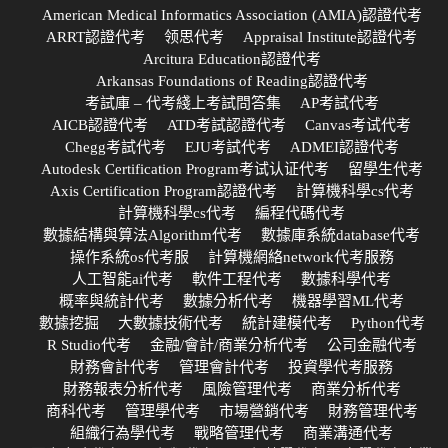
American Medical Informatics Association (AMIA)認證代考
ARRT認證代考
领思代考
Appraisal Institute認證代考
Arcitura Education認證代考
Arkansas Foundations of Reading認證代考
考試庫 – 代考綫上考試問答集
AP考試代考
AICB認證代考
ATD考試認證代考
Canvas考试代考
Chegg考試代考
EJU考試代考
ADMEI認證代考
Autodesk Certification Program考试认证代考
留學生代考
Axis Certification Program認證代考
計算機科學cs代考
計算機科學cs代考
編程代碼代考
數據結構與算法Algorithm代考
數據庫系統database代考
操作系統os代考服
計算機網絡network代考服務
人工智能ai代考
軟件工程代考
數據科學代考
概率與統計代考
數據分析代考
機器學習ML代考
數據挖掘
大數據技術代考
統計建模代考
Python代考
R Studio代考
金融/會計/商業分析代考
公司金融代考
財務會計代考
管理會計代考
投資學代考服務
財務報表分析代考
風險管理代考
商業分析代考
商科代考
管理學代考
市場營銷代考
財務管理代考
組織行為學代考
戰略管理代考
商業溝通代考