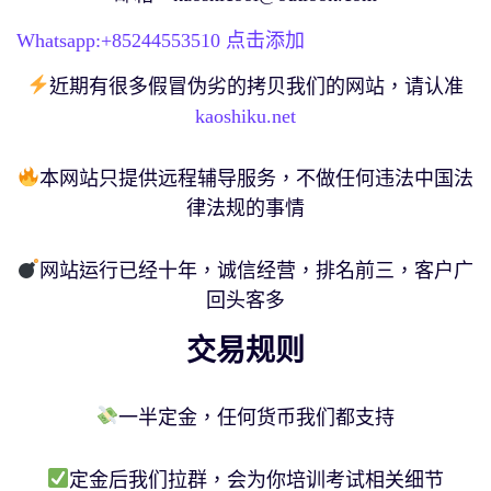
Whatsapp:+
85244553510
点击添加
近期有很多假冒伪劣的拷贝我们的网站，请认准
kaoshiku.net
本网站只提供远程辅导服务，不做任何违法中国法
律法规的事情
网站运行已经十年，诚信经营，排名前三，客户广
回头客多
交易规则
一半定金，任何货币我们都支持
定金后我们拉群，会为你培训考试相关细节