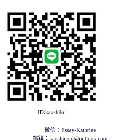
ID:kaoshiku
微信：Essay-Kathrine
邮箱：
kaoshicool@outlook.com