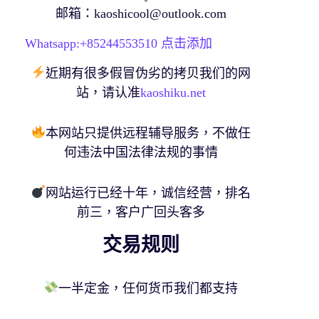
邮箱：
kaoshicool@outlook.com
Whatsapp:+
85244553510
点击添加
近期有很多假冒伪劣的拷贝我们的网
站，请认准
kaoshiku.net
本网站只提供远程辅导服务，不做任
何违法中国法律法规的事情
网站运行已经十年，诚信经营，排名
前三，客户广回头客多
交易规则
一半定金，任何货币我们都支持