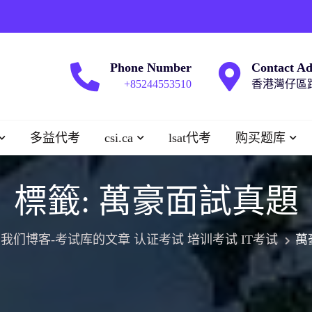
Phone Number
Contact Ad
+85244553510
香港灣仔區跑
多益代考
csi.ca
lsat代考
购买题库
標籤:
萬豪面試真題
我们博客-考试库的文章 认证考试 培训考试 IT考试
萬