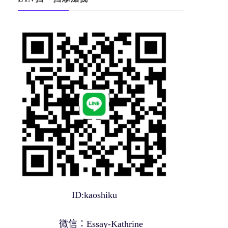
ID:kaoshiku
微信：Essay-Kathrine